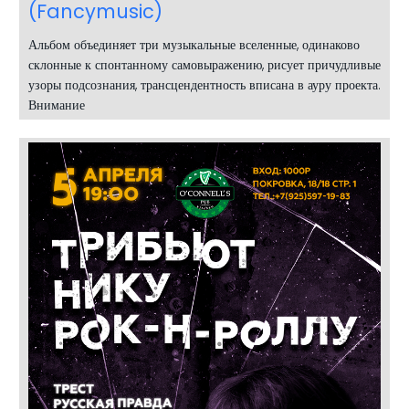
(Fancymusic)
Альбом объединяет три музыкальные вселенные, одинаково
склонные к спонтанному самовыражению, рисует причудливые
узоры подсознания, трансцендентность вписана в ауру проекта.
Внимание