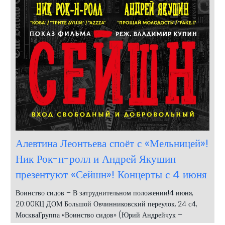
Алевтина Леонтьева споёт с «Мельницей»!
Ник Рок-н-ролл и Андрей Якушин
презентуют «Сейшн»! Концерты с 4 июня
Воинство сидов – В затруднительном положении!4 июня,
20:00КЦ ДОМ Большой Овчинниковский переулок, 24 с4,
МоскваГруппа «Воинство сидов» (Юрий Андрейчук –