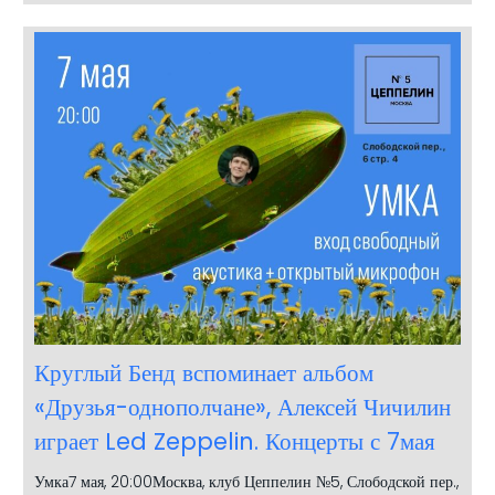
Круглый Бенд вспоминает альбом
«Друзья-однополчане», Алексей Чичилин
играет Led Zeppelin. Концерты с 7мая
Умка7 мая, 20:00Москва, клуб Цеппелин №5, Слободской пер.,