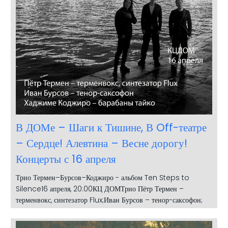
В ДОМе – Шаги к Тишине, В Off-театре
– Сердце! Алевтина – Весне дорогу!
Концерты с 16 апреля
Трио Термен–Бурсов–Коджиро - альбом Ten Steps to
Silence16 апреля, 20:00КЦ ДОМТрио Пётр Термен –
терменвокс, синтезатор Flux;Иван Бурсов – тенор-саксофон;