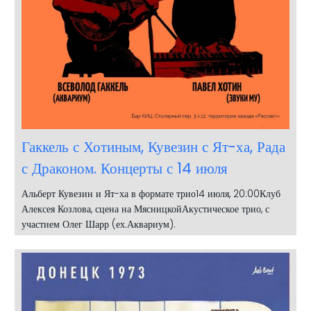
Гаккель с Хотиным, Кувезин с Ят-ха, Рада
с Драконом. Концерты с 14 июля
Альберт Кувезин и Ят-ха в формате трио14 июля, 20:00Клуб
Алексея Козлова, сцена на МясницкойАкустическое трио, с
участием Олег Шарр (ех.Аквариум).