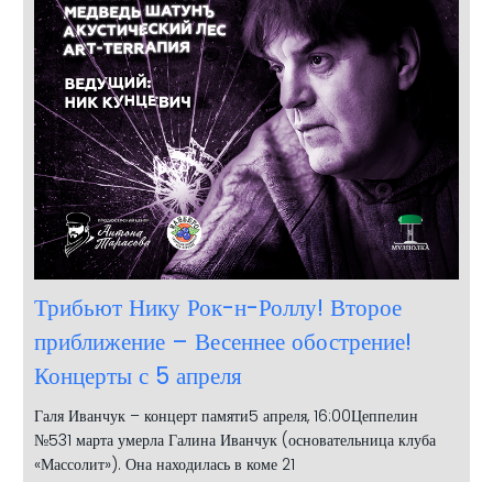
Трибьют Нику Рок-н-Роллу! Второе
приближение – Весеннее обострение!
Концерты с 5 апреля
Галя Иванчук – концерт памяти5 апреля, 16:00Цеппелин
№531 марта умерла Галина Иванчук (основательница клуба
«Массолит»). Она находилась в коме 21