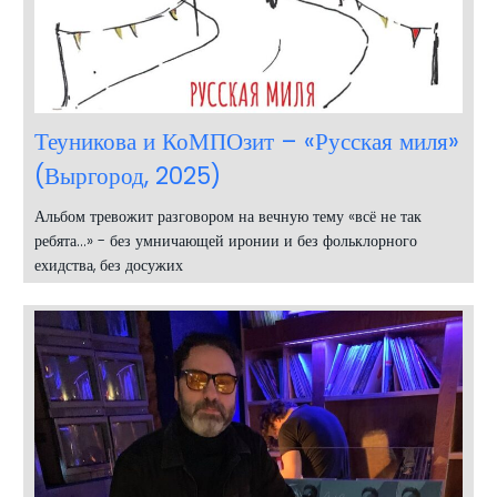
Теуникова и КоМПОзит – «Русская миля»
(Выргород, 2025)
Альбом тревожит разговором на вечную тему «всё не так
ребята…» - без умничающей иронии и без фольклорного
ехидства, без досужих