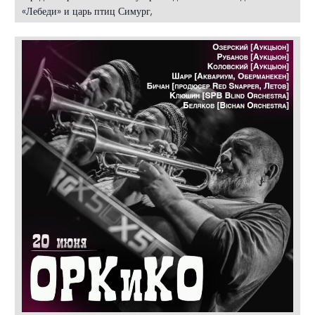
«Лебеди» и царь птиц Симург,