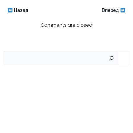
Навигация
Навигация
Назад
Вперёд
по
по
Comments are closed
записям
записям
Пои