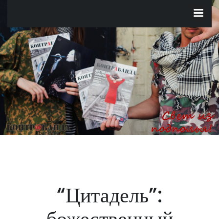
Перейти
к
содержимому
“Цитадель”:
божественный