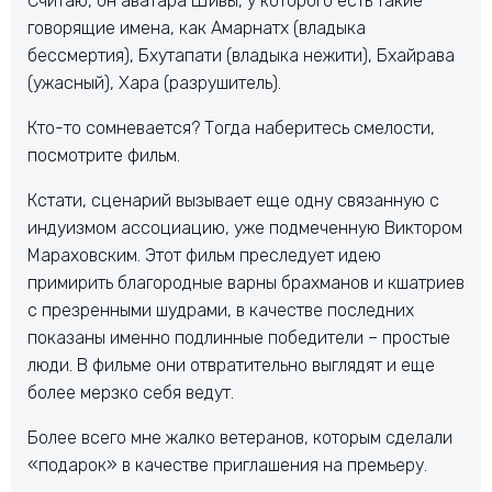
Считаю, он аватара Шивы, у которого есть такие
говорящие имена, как Амарнатх (владыка
бессмертия), Бхутапати (владыка нежити), Бхайрава
(ужасный), Хара (разрушитель).
Кто-то сомневается? Тогда наберитесь смелости,
посмотрите фильм.
Кстати, сценарий вызывает еще одну связанную с
индуизмом ассоциацию, уже подмеченную Виктором
Мараховским. Этот фильм преследует идею
примирить благородные варны брахманов и кшатриев
с презренными шудрами, в качестве последних
показаны именно подлинные победители – простые
люди. В фильме они отвратительно выглядят и еще
более мерзко себя ведут.
Более всего мне жалко ветеранов, которым сделали
«подарок» в качестве приглашения на премьеру.