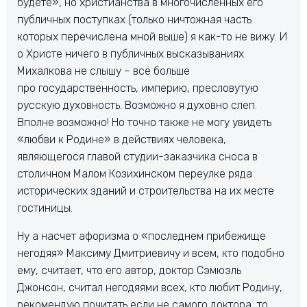
будете», но христианства в многочисленных его
публичных поступках (только ничтожная часть
которых перечислена мной выше) я как-то не вижу. И
о Христе ничего в публичных высказываниях
Михалкова не слышу – всё больше
про государственность, империю, пресловутую
русскую духовность. Возможно я духовно слеп.
Вполне возможно! Но точно также не могу увидеть
«любви к Родине» в действиях человека,
являющегося главой студии-заказчика сноса в
столичном Малом Козихинском переулке ряда
исторических зданий и строительства на их месте
гостиницы.
Ну а насчет афоризма о «последнем прибежище
негодяя» Максиму Дмитриевичу и всем, кто подобно
ему, считает, что его автор, доктор Сэмюэль
Джонсон, считал негодяями всех, кто любит Родину,
рекомендую почитать если не самого доктора, то