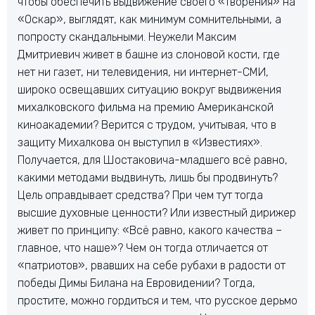
чтобы обеспечить выдвижение своего «творения» на
«Оскар», выглядят, как минимум сомнительными, а
попросту скандальными. Неужели Максим
Дмитриевич живет в башне из слоновой кости, где
нет ни газет, ни телевидения, ни интернет-СМИ,
широко освещавших ситуацию вокруг выдвижения
михалковского фильма на премию Американской
киноакадемии? Верится с трудом, учитывая, что в
защиту Михалкова он выступил в «Известиях».
Получается, для Шостаковича-младшего всё равно,
какими методами выдвинуть, лишь бы продвинуть?
Цель оправдывает средства? При чем тут тогда
высшие духовные ценности? Или известный дирижер
живет по принципу: «Всё равно, какого качества –
главное, что наше»? Чем он тогда отличается от
«патриотов», рвавших на себе рубахи в радости от
победы Димы Билана на Евровидении? Тогда,
простите, можно гордиться и тем, что русское дерьмо