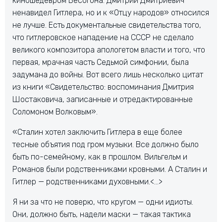
киношедевром Бесогона. Дмитрий Дмитриевич
ненавидел Гитлера, но и к «Отцу народов» относился
не лучше. Есть документальные свидетельства того,
что гитлеровское нападение на СССР не сделало
великого композитора апологетом власти и того, что
первая, мрачная часть Седьмой симфонии, была
задумана до войны. Вот всего лишь несколько цитат
из книги «Свидетельство: воспоминания Дмитрия
Шостаковича, записанные и отредактированные
Соломоном Волковым».
«Сталин хотел заключить Гитлера в еще более
тесные объятия под гром музыки. Все должно было
быть по-семейному, как в прошлом. Вильгельм и
Романов были родственниками кровными. А Сталин и
Гитлер — родственниками духовными.<…>
Я ни за что не поверю, что кругом — одни идиоты.
Они, должно быть, надели маски — такая тактика