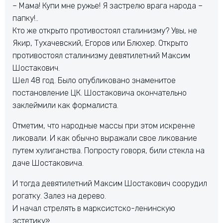
– Мама! Купи мне ружье! Я застрелю врага народа –
папку!..
Кто же открыто противостоял сталинизму? Увы, не
Якир, Тухачевский, Егоров или Блюхер. Открыто
противостоял сталинизму девятилетний Максим
Шостакович.
Шел 48 год. Было опубликовано знаменитое
постановление ЦК. Шостаковича окончательно
заклеймили как формалиста.
Отметим, что народные массы при этом искренне
ликовали. И как обычно выражали свое ликование
путем хулиганства. Попросту говоря, били стекла на
даче Шостаковича.
И тогда девятилетний Максим Шостакович соорудил
рогатку. Залез на дерево.
И начал стрелять в марксистско-ленинскую
эстетику».