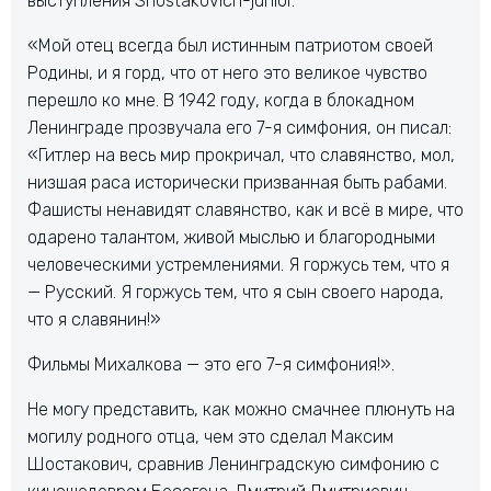
выступления Shostakovich-junior.
«Мой отец всегда был истинным патриотом своей
Родины, и я горд, что от него это великое чувство
перешло ко мне. В 1942 году, когда в блокадном
Ленинграде прозвучала его 7-я симфония, он писал:
«Гитлер на весь мир прокричал, что славянство, мол,
низшая раса исторически призванная быть рабами.
Фашисты ненавидят славянство, как и всё в мире, что
одарено талантом, живой мыслью и благородными
человеческими устремлениями. Я горжусь тем, что я
— Русский. Я горжусь тем, что я сын своего народа,
что я славянин!»
Фильмы Михалкова — это его 7-я симфония!».
Не могу представить, как можно смачнее плюнуть на
могилу родного отца, чем это сделал Максим
Шостакович, сравнив Ленинградскую симфонию с