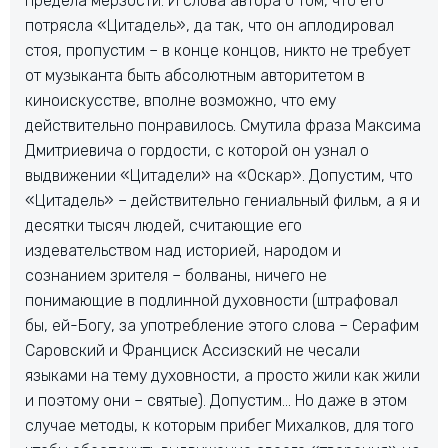
предела мерзости. И слова автора о том, что его
потрясла «Цитадель», да так, что он аплодировал
стоя, пропустим – в конце концов, никто не требует
от музыканта быть абсолютным авторитетом в
киноискусстве, вполне возможно, что ему
действительно понравилось. Смутила фраза Максима
Дмитриевича о гордости, с которой он узнал о
выдвижении «Цитадели» на «Оскар». Допустим, что
«Цитадель» – действительно гениальный фильм, а я и
десятки тысяч людей, считающие его
издевательством над историей, народом и
сознанием зрителя – болваны, ничего не
понимающие в подлинной духовности (штрафовал
бы, ей-Богу, за употребление этого слова – Серафим
Саровский и Франциск Ассизский не чесали
языками на тему духовности, а просто жили как жили
и поэтому они – святые). Допустим… Но даже в этом
случае методы, к которым прибег Михалков, для того