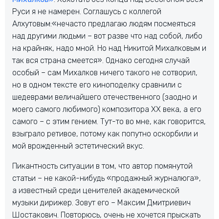
Руси я не намерен. Соглашусь с коллегой
Алхутовым:«нечасто предлагаю людям посмеяться
над другими людьми – вот разве что над собой, либо
на крайняк, надо мной. Но над Никитой Михалковым и
так вся страна смеется». Однако сегодня случай
особый – сам Михалков ничего такого не сотворил,
но в одном тексте его киноподелку сравнили с
шедеврами величайшего отечественного (заодно и
моего самого любимого) композитора ХХ века, а его
самого – с этим гением. Тут-то во мне, как говорится,
взыграло ретивое, потому как попутно оскорбили и
мой врожденный эстетический вкус.
Пикантность ситуации в том, что автор помянутой
статьи – не какой-нибудь «продажный журналюга»,
а известный среди ценителей академической
музыки дирижер. Зовут его – Максим Дмитриевич
Шостакович. Повторюсь, очень не хочется прыскать