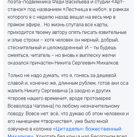
поэта-подвижника Феди Васильева и студии «Арт-
станок» под названием «Лестница в небо», в рамках
которого я с неделю назад вещал на весь мир в
прямом эфире… Но жизнь спутала все карты,
приходится твоему автору опять писать язвительные
и злые строки – хотя человек он мирный, добрый,
стеснительный и целомудренный. И – ты будешь
смеяться, читатель – но вновь к выплеску желчи
оказался причастен Никита Сергеевич Михалков.
Только не надо думать, что я, гонясь за дешевой
славой и, конечно же, длинным рублем, готов аки оса
жалить Никиту Сергеевича (а заодно и других
«героев нашего времени», вроде протоиерея
Всеволода Чаплина) по любому незначительному
поводу. Вовсе нет: всё, что думаю об этом человеке и
его нынешнем «творчестве», уже было мной
озвучено в колонке
«Цитадель»: божественный
Михалков»
. Хохотать без конца над Бесогоном всея