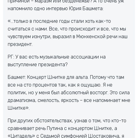
причиной – маразм или безденежье? А то очень уж
напомнило одно интервью Юрия Башмета:
«…только в последние годы стали хоть как-то
считаться с нами. Все, что происходит и все, что мы
чувствуем изнутри, выразил в Мюнхенской речи наш
президент.
РГ: У вас есть музыкальные ассоциации на
выступление президента?
Башмет: Концерт Шнитке для альта. Потому что там
все на сто процентов так, как я ощущаю. Я не
политик, но у меня был абсолютный восторг. Это сила
драматизма, смелость, яркость – все напоминает мне
Шнитке».
При других обстоятельствах, узнав о том, что кто-то
сравнивает речь Путина с концертом Шнитке, а
«Цитадель» с Седьмой симфонией Шостаковича, я