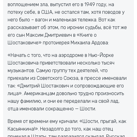
воплощением зла, выпустил его в 1949 году, на
потеху себе, в США, не остался там, хотя поводов у
него было – вагон и маленькая тележка. Вот как
рассказывает об этом, по иронии судьбы, всё тот же
его сын Максим Дмитриевич в «Книге о
Шостаковиче» протоиерея Михаила Ардова:
«Начать с того, что на аэродроме в Нью-Йорке
Шостаковича приветствовали несколько тысяч
музыкантов. Самую группу тех деятелей, что
приехали из Советского Союза, в прессе именовали
так: «Дмитрий Шостакович и сопровождающие его
лица». Американцам довольно трудно произносить
нашу фамилию, и они ее переделали на свой лад,
отца именовали сокращенно — Шости.
Время от времени ему кричали: «Шости, прыгай, как
Касьянкина!». Незадолго до того, как наш отец
приехал в Штаты, там разразился скандал. Русская