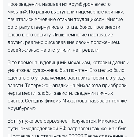
произведения, называя их «сумбуром вместо
музыки». По радио выступали лицемерные критики,
печатались «гневные отзывы трудящихся». Многие
со страху отвернулись от отца, боясь произнести
слово в его защиту. Лишь немногие настоящие
друзья, реально рисковавшие своим положением,
своей жизнью не отступили, не предали.
В те времена чудовищный механизм, который давил и
уничтожал художника, был понятен. Его целью было
сделать его управляемым, заставить творить в угоду
власти. Теперь же нападки на Михалкова приобрели
черты мести, злобы, зависти, сведения личных
счетов. Сегодня фильмы Михалкова называют тем же
«сумбуром».
Вот тут уже всё серьезнее. Получается, Михалков в
путино-медведевской РФ затравлен так же, как был
Шостакович в сталинском СССР? Такое сравнение –