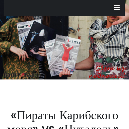
Перейти
к
содержимому
«Пираты Карибского
моря» vs «Цитадель».