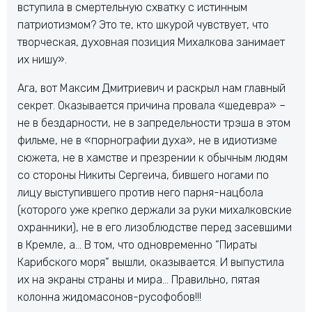
вступила в смертельную схватку с истинным
патриотизмом? Это те, кто шкурой чувствует, что
творческая, духовная позиция Михалкова занимает
их нишу».
Ага, вот Максим Дмитриевич и раскрыл нам главный
секрет. Оказывается причина провала «шедевра» –
не в бездарности, не в запредельности трэша в этом
фильме, не в «порнографии духа», не в идиотизме
сюжета, не в хамстве и презрении к обычным людям
со стороны Никиты Сергеича, бившего ногами по
лицу выступившего против него парня-нацбола
(которого уже крепко держали за руки михалковские
охранники), не в его лизоблюдстве перед засевшими
в Кремле, а… В том, что одновременно “Пираты
Карибского моря” вышли, оказывается. И выпустила
их на экраны страны и мира… Правильно, пятая
колонна жидомасонов-русофобов!!!