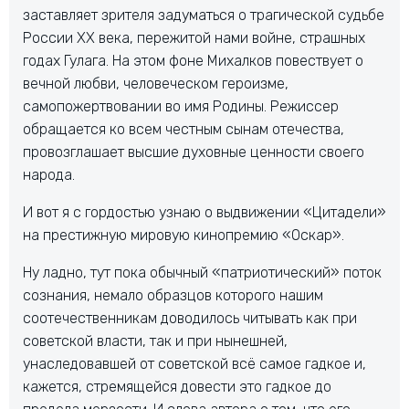
заставляет зрителя задуматься о трагической судьбе
России ХХ века, пережитой нами войне, страшных
годах Гулага. На этом фоне Михалков повествует о
вечной любви, человеческом героизме,
самопожертвовании во имя Родины. Режиссер
обращается ко всем честным сынам отечества,
провозглашает высшие духовные ценности своего
народа.
И вот я с гордостью узнаю о выдвижении «Цитадели»
на престижную мировую кинопремию «Оскар».
Ну ладно, тут пока обычный «патриотический» поток
сознания, немало образцов которого нашим
соотечественникам доводилось читывать как при
советской власти, так и при нынешней,
унаследовавшей от советской всё самое гадкое и,
кажется, стремящейся довести это гадкое до