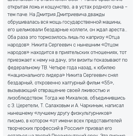
открытая ложь и кощунство, а в устах родного сына –
тем паче. На Дмитрия Дмитриевича дважды
обрушивалась вся мощь государственной машины,
его шельмовали бездарные коллеги, он ждал ареста…
Оба раза это тормозилось лишь по капризу «Отца
народов». Никита Сергеевич с нынешним «Отцом
народов» находится в приятельских отношениях, тот
приезжает к нему на дачу, эти визиты показывают по
федеральному ТВ. Четыре года назад, к юбилею
«национального лидера» Никита Сергеевич снял
бездарный, откровенно халтурный фильм «55»,
вызывающий отвращение своей лживостью и
лизоблюдством. Тогда же Михалков, объединившись
с З. Церетели, Т. Салаховым и А. Чаркиным, написал
нынешнему «лучшему другу физкультурников»
письмо, в котором «от имени всех представителей
творческих профессий в России» призвал его
остаться на третий Президентский срок. Это письмо,