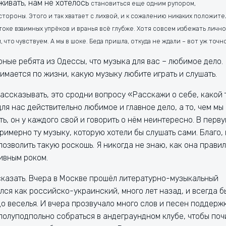
ивать, нам не хотелось
становиться еще одним рупором,
роны. Этого и так хватает с лихвой, и к сожалению никаких положите
токе взаимных упрёков и вранья всё глубже. Хотя совсем избежать лично
 что чувствуем. А мы в шоке. Беда пришла, откуда не ждали – вот уж точно
ирные ребята из Одессы, что музыка для вас – любимое дело.
нимается по жизни, какую музыку любите играть и слушать.
 рассказывать, это сродни вопросу «Расскажи о себе, какой 
для нас действительно любимое и главное дело, а то, чем мы
ь, он у каждого свой и говорить о нём неинтересно. В перв
римерно ту музыку, которую хотели бы слушать сами. Благо,
позволить такую роскошь. Я никогда не знаю, как она прави
тивным роком.
л сказать. Вчера в Москве прошёл литературно-музыкальный
ался как российско-украинский, много лет назад, и всегда б
до веселья. И вчера прозвучало много слов и песен поддержк
 полуподпольно собраться в андеграундном клубе, чтобы поч