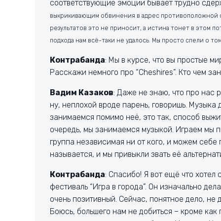
соответствующие эмоции бывает трудно сдерж
выкрикивающим обвинения в адрес противоположной сто
результатов это не приносит, а истина тонет в этом по
подхода нам всё-таки не удалось. Мы просто спели о том,
Контрабанда
: Мы в курсе, что вы простые м
Расскажи немного про “Cheshires”. Кто чем за
Вадим Казаков
: Даже не знаю, что про нас
ну, неплохой вроде парень, говоришь. Музыка 
занимаемся помимо неё, это так, способ выжит
очередь, мы занимаемся музыкой. Играем мы п
группа независимая ни от кого, и можем себе 
называется, и мы привыкли звать её альтерна
Контрабанда
: Спасибо! Я вот ещё что хоте
фестиваль “Игра в города”. Он изначально дел
очень позитивный. Сейчас, понятное дело, не 
Боюсь, большего нам не добиться – кроме как