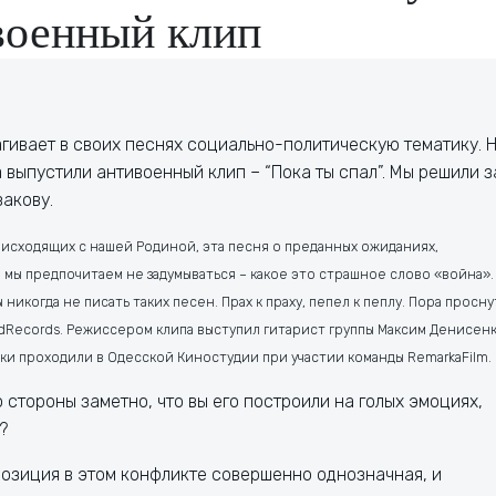
военный клип
агивает в своих песнях социально-политическую тематику. 
а выпустили антивоенный клип – “Пока ты спал”. Мы решили з
закову.
оисходящих с нашей Родиной, эта песня о преданных ожиданиях,
м мы предпочитаем не задумываться – какое это страшное слово «война».
никогда не писать таких песен. Прах к праху, пепел к пеплу. Пора проснут
 EdRecords. Режиссером клипа выступил гитарист группы Максим Денисенк
ки проходили в Одесской Киностудии при участии команды RemarkaFilm.
 стороны заметно, что вы его построили на голых эмоциях,
?
 позиция в этом конфликте совершенно однозначная, и