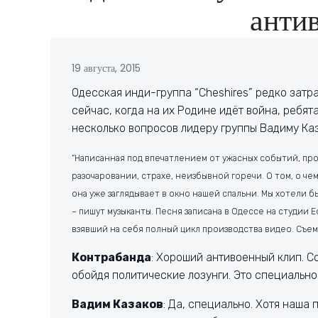
анти
19 августа, 2015
Одесская инди-группа “Cheshires” редко затр
сейчас, когда на их Родине идёт война, ребят
несколько вопросов лидеру группы Вадиму Ка
“Написанная под впечатлением от ужасных событий, пр
разочаровании, страхе, неизбывной горечи. О том, о че
она уже заглядывает в окно нашей спальни. Мы хотели бы 
– пишут музыканты. Песня записана в Одессе на студии
взявший на себя полный цикл производства видео. Съем
Контрабанда
: Хороший антивоенный клип. Со
обойдя политические лозунги. Это специально
Вадим Казаков
: Да, специально. Хотя наша