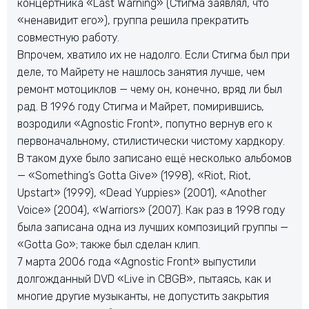
концертника «Last Warning» (Стигма заявлял, что
«ненавидит его»), группа решила прекратить
совместную работу.
Впрочем, хватило их не надолго. Если Стигма был при
деле, то Майрету не нашлось занятия лучше, чем
ремонт мотоциклов — чему он, конечно, вряд ли был
рад. В 1996 году Стигма и Майрет, помирившись,
возродили «Agnostic Front», попутно вернув его к
первоначальному, стилистически чистому хардкору.
В таком духе было записано ещё несколько альбомов
— «Something’s Gotta Give» (1998), «Riot, Riot,
Upstart» (1999), «Dead Yuppies» (2001), «Another
Voice» (2004), «Warriors» (2007). Как раз в 1998 году
была записана одна из лучших композиций группы —
«Gotta Go»; также был сделан клип.
7 марта 2006 года «Agnostic Front» выпустили
долгожданный DVD «Live in CBGB», пытаясь, как и
многие другие музыканты, не допустить закрытия