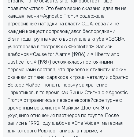
страну, но не обязательно, как работает наше
правительство». Это было верно сказано: едва ли не
каждая песня «Agnostic Front» содержала
агрессивные нападки на власти США, едва ли не
каждый концерт сопровождался беспорядками.
В эти годы группа часто выступала в клубе «CBGB»,
участвовала в гастролях с «Exploited». Запись
альбомов «Cause for Alarm» (1986) и « Liberty and
Justice for…» (1987) осложнялась постоянными
переменами состава, что привело к стилистическим
скачкам от панк-хардкора к трэш-металлу и обратно.
Вскоре Майрет попал в тюрьму за хранение
наркотиков, в то время как Винни Стигма с «Agnostic
Front» отправились в первое европейское турне с
временным вокалистом Майком Шостом. Это
ухудшило отношения партнёров по группе. После
записи в 1992 году альбома «One Voice», материал
для которого Роджер написал в тюрьме, и