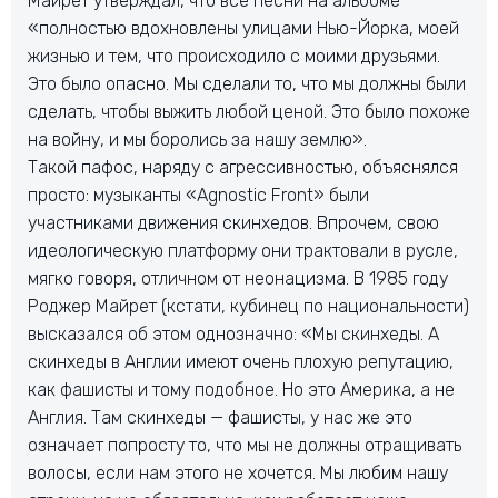
Майрет утверждал, что все песни на альбоме
«полностью вдохновлены улицами Нью-Йорка, моей
жизнью и тем, что происходило с моими друзьями.
Это было опасно. Мы сделали то, что мы должны были
сделать, чтобы выжить любой ценой. Это было похоже
на войну, и мы боролись за нашу землю».
Такой пафос, наряду с агрессивностью, объяснялся
просто: музыканты «Agnostic Front» были
участниками движения скинхедов. Впрочем, свою
идеологическую платформу они трактовали в русле,
мягко говоря, отличном от неонацизма. В 1985 году
Роджер Майрет (кстати, кубинец по национальности)
высказался об этом однозначно: «Мы скинхеды. А
скинхеды в Англии имеют очень плохую репутацию,
как фашисты и тому подобное. Но это Америка, а не
Англия. Там скинхеды — фашисты, у нас же это
означает попросту то, что мы не должны отращивать
волосы, если нам этого не хочется. Мы любим нашу