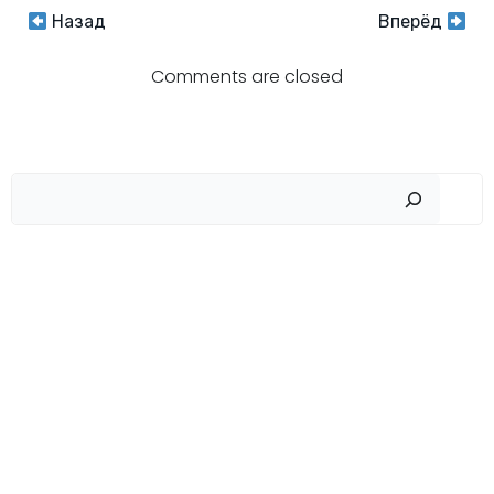
Навигация
Навигация
Назад
Вперёд
по
по
Comments are closed
записям
записям
Пои