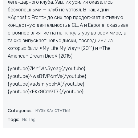
легендарного клуба. Увы, их усилия оказались
безуспешными — клуб не устоял. В наши дни
«Agnostic Front» до сих пор продолжает активную
концертную деятельность в США и Европе, оказывая
огромное влияние на панк-культуру во всём мире, а
также выпускает новые диски, последними из
которых были «My Life My Way» (2011) и «The
American Dream Died» (2015).
{youtube}7Mn1WN5yeag{/youtube}
{youtube}NwsB1VP6mVs{/youtube}
{youtube}vaJsmTypoHA{/youtube}
{youtube}kEKk8Cm9T7I{/youtube}
Categories:
МУЗЫКА: СТАТЬИ
Tags:
No Tag