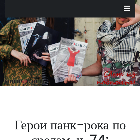
Перейти
к
содержимому
Герои панк-рока по
средам, ч. 74: