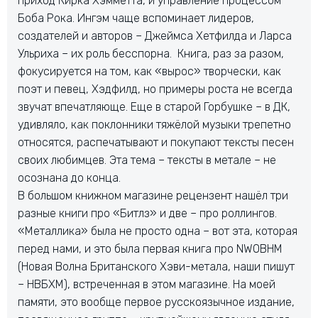
приход Кирка Хэмметта, и управление процессом
Боба Рока. Ингэм чаще вспоминает лидеров,
создателей и авторов – Джеймса Хетфилда и Ларса
Ульриха – их роль бесспорна. Книга, раз за разом,
фокусируется на том, как «вырос» творчески, как
поэт и певец, Хэдфилд, но примеры роста не всегда
звучат впечатляюще. Еще в старой Горбушке – в ДК,
удивляло, как поклонники тяжёлой музыки трепетно
относятся, распечатывают и покупают тексты песен
своих любимцев. Эта тема – тексты в метале – не
осознана до конца.
В большом книжном магазине рецензент нашёл три
разные книги про «Битлз» и две – про роллингов.
«Металлика» была не просто одна – вот эта, которая
перед нами, и это была первая книга про NWOBHM
(Новая Волна Британского Хэви-метала, наши пишут
– НВБХМ), встреченная в этом магазине. На моей
памяти, это вообще первое русскоязычное издание,