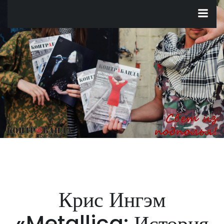
Перейти
к
содержимому
Крис Ингэм
«Metallica: История