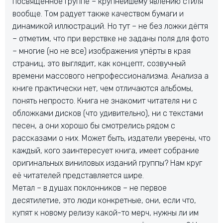
посвященное группе – крупнейшему явлению стиля
вообще. Том радует также качеством бумаги и
динамикой иллюстраций. Но тут – не без ложки дёгтя
– отметим, что при верствке не заданы поля для фото
– многие (но не все) изображения упёрты в края
страниц, это выглядит, как концепт, созвучный
времени массового непрофессионализма. Анализа а
книге практически нет, чем отличаются альбомы,
понять непросто. Книга не знакомит читателя ни с
обложками дисков (что удивительно), ни с текстами
песен, а они хорошо бы смотрелись рядом с
рассказами о них. Может быть, издатели уверены, что
каждый, кого заинтересует книга, имеет собрание
оригинальных виниловых изданий группы? Нам круг
её читателей представляется шире.
Метал – в душах поклонников – не первое
десятилетие, это люди конкретные, они, если что,
купят к новому релизу какой-то мерч, нужны ли им