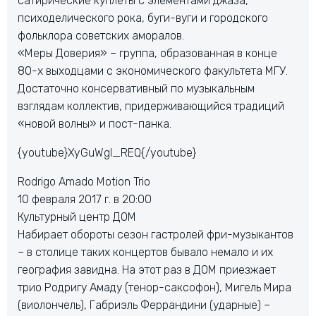
сатирические куплеты с элементами джаза,
психоделического рока, буги-вуги и городского
фольклора советских аморалов.
«Меры Доверия» – группа, образованная в конце
80-х выходцами с экономического факультета МГУ.
Достаточно консервативный по музыкальным
взглядам коллектив, придерживающийся традиций
«новой волны» и пост-панка.
{youtube}XyGuWgI_REQ{/youtube}
Rodrigo Amado Motion Trio
10 февраля 2017 г. в 20:00
Культурный центр ДОМ
Набирает обороты сезон гастролей фри-музыкантов
– в столице таких концертов бывало немало и их
география завидна. На этот раз в ДОМ приезжает
трио Родригу Амаду (тенор-саксофон), Мигель Мира
(виолончель), Габриэль Феррандини (ударные) –