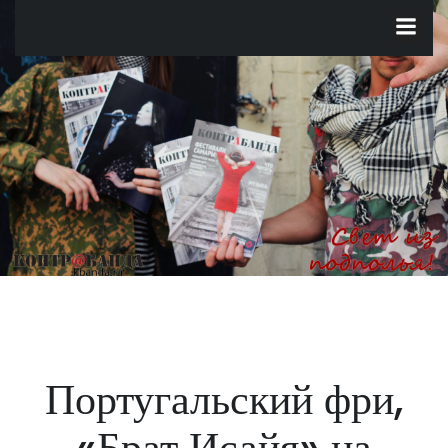
Перейти
к
содержимому
Португальский фри,
«Брат Исайя» на