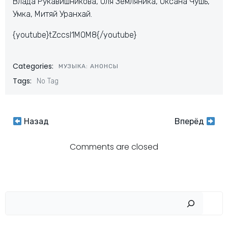
Влада Рукавишникова, Оля Земляника, Оксана Чушь,
Умка, Митяй Уранхай.
{youtube}tZccsl1MOM8{/youtube}
Categories:
МУЗЫКА: АНОНСЫ
Tags:
No Tag
Навигация
Навигация
Назад
Вперёд
по
по
Comments are closed
записям
записям
Пои