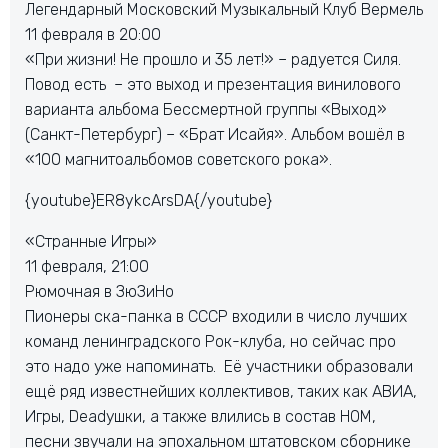
Легендарный Московский Музыкальный Клуб Вермель
11 февраля в 20:00
«При жизни! Не прошло и 35 лет!» – радуется Силя.
Повод есть – это выход и презентация винилового
варианта альбома Бессмертной группы «Выход»
(Санкт-Петербург) – «Брат Исайя». Альбом вошёл в
«100 магнитоальбомов советского рока».
{youtube}ER8ykcArsDA{/youtube}
«Странные Игры»
11 февраля, 21:00
Рюмочная в ЗюЗиНо
Пионеры ска-панка в СССР входили в число лучших
команд ленинградского Рок-клуба, но сейчас про
это надо уже напоминать. Её участники образовали
ещё ряд известнейших коллективов, таких как АВИА,
Игры, Deadушки, а также влились в состав НОМ,
песни звучали на эпохальном штатовском сборнике