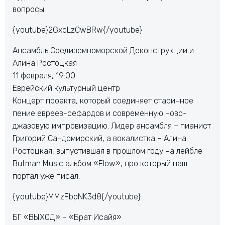
вопросы.
{youtube}2GxcLzCwBRw{/youtube}
Ансамбль Средиземноморской Деконструкции и
Алина Ростоцкая
11 февраля, 19:00
Еврейский культурный центр
Концерт проекта, который соединяет старинное
пение евреев-сефардов и современную ново-
джазовую импровизацию. Лидер ансамбля – пианист
Григорий Сандомирский, а вокалистка – Алина
Ростоцкая, выпустившая в прошлом году на лейбле
Butman Music альбом «Flow», про который наш
портал уже писал.
{youtube}MMzFbpNK3d8{/youtube}
БГ «ВЫХОД» – «Брат Исайя»