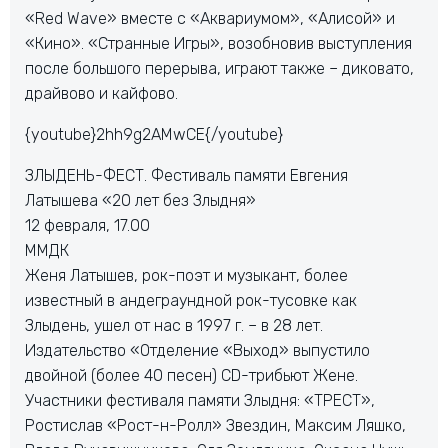
«Red Wave» вместе с «Аквариумом», «Алисой» и
«Кино». «Странные Игры», возобновив выступления
после большого перерыва, играют также – диковато,
драйвово и кайфово.
{youtube}2hh9g2AMwCE{/youtube}
ЗЛЫДЕНЬ-ФЕСТ. Фестиваль памяти Евгения
Латышева «20 лет без Злыдня»
12 февраля, 17.00
ММДК
Женя Латышев, рок-поэт и музыкант, более
известный в андеграундной рок-тусовке как
Злыдень, ушел от нас в 1997 г. – в 28 лет.
Издательство «Отделение «Выход» выпустило
двойной (более 40 песен) CD-трибьют Жене.
Участники фестиваля памяти Злыдня: «ТРЕСТ»,
Ростислав «Рост-н-Ролл» Звездин, Максим Ляшко,