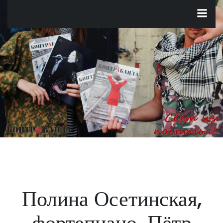
Перейти
к
содержимому
Полина Осетинская,
фортепиано. Пётр