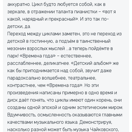
аккуратно. Цикл будто любуется собой, как в
зеркале, в отражении таланта пианистки – «вот я
какой, нарядный и прекрасный». И это так по-
детски, да.
Переход между циклами заметен, это не переход из
детской в гостинную, а подъём в таинственный
мезонин взрослых мыслей …а теперь пойдёмте в
парк! «Времена года» – естественнее,
расслабленнее, деликатнее. «Детский альбом» же
как бы приподнимается над собой, звучит даже
парадоксально волшебнее, театральнее,
контрастнее, чем «Времена года». Но эти
произведения написаны примерно в одно время и
диск даёт понять, что циклы имеют один корень, они
созданы одной эпохой и одним эстетическим миром.
Вдумчивость, осмысленность оказываются главными
качествами музыкального языка. Демонстрируя,
насколько разной может быть музыка Чайковского,