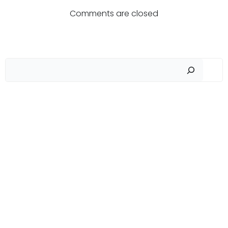
по
по
Comments are closed
записям
записям
Пои