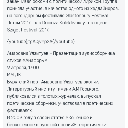
заканчивая рокоми с политической лирикой. Группа
приняла участие, в качестве одного из хедлайнеров,
на легендарном фестивале Glastonbury Festival.
Летом 2017 года Dubioza Kolektiv ждут на сцене
Sziget Festival-2017.
{youtube}jtgA0jvhp2A{/youtube}
Амарсана Улзытуев – Презентация аудиосборника
стихов «Анафоры»
9 апреля, 17:00
ММ ДК
Бурятский поэт Амарсана Улзытуев окончил
Литературный институт имени А.М.Горького,
публиковался в толстых журналах, выпускал
поэтические сборники, участвовал в поэтических
фестивалях.
В 2009 году в своей статье «Конечное и
бесконечное в русской поэзии» теоретически