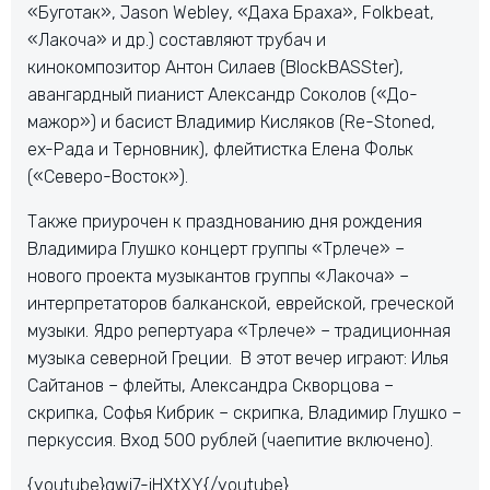
«Буготак», Jason Webley, «Даха Браха», Folkbeat,
«Лакоча» и др.) составляют трубач и
кинокомпозитор Антон Силаев (BlockBASSter),
авангардный пианист Александр Соколов («До-
мажор») и басист Владимир Кисляков (Re-Stoned,
ex-Рада и Терновник), флейтистка Елена Фольк
(«Северо-Восток»).
Также приурочен к празднованию дня рождения
Владимира Глушко концерт группы «Трлече» –
нового проекта музыкантов группы «Лакоча» –
интерпретаторов балканской, еврейской, греческой
музыки. Ядро репертуара «Трлече» – традиционная
музыка северной Греции. В этот вечер играют: Илья
Сайтанов – флейты, Александра Скворцова –
скрипка, Софья Кибрик – скрипка, Владимир Глушко –
перкуссия. Вход 500 рублей (чаепитие включено).
{youtube}qwi7-iHXtXY{/youtube}