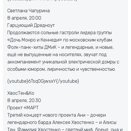
Светлана Чапурина
8 апреля, 20:00
Гарцующий Дредноут
Продолжаются сольные гастроли лидера группы
«Дочь Монро и Кеннеди» по московским клубам.
Фолк-панк-хиты ДМиК – и легендарные, и новые,
ещё не выпущенные на носителях, звучат под
аккомпанемент уникальной электрической домры с
особыми юмором, лиричностью и чувственностью.
{youtube}6Tsq0GjwsxY{/youtube}
ХвосТен&Ко
8 апреля, 20:30
Проект «МАРТ
Третий концерт нового проекта Ани – дочери
легендарного барда Алексея Хвостенко – и Алисы
Тен. Фамилия Хвостенко – светлый миф, бренд, она и