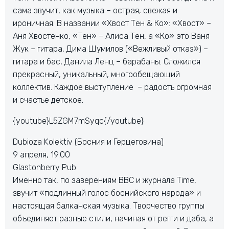
сама звучит, как музыка – острая, свежая и
ироничная. В названии «Хвост Тен & Ко»: «Хвост» –
Аня Хвостенко, «Тен» – Алиса Тен, а «Ко» это Ваня
Жук – гитара, Дима Шумилов («Вежливый отказ») –
гитара и бас, Данила Ленц – барабаны. Сложился
прекрасный, уникальный, многообещающий
коллектив. Каждое выступление – радость огромная
и счастье детское.
{youtube}L5ZGM7mSyqc{/youtube}
Dubioza Kolektiv (Босния и Герцеговина)
9 апреля, 19.00
Glastonberry Pub
Именно так, по заверениям BBC и журнала Time,
звучит «подлинный голос боснийского народа» и
настоящая балканская музыка. Творчество группы
объединяет разные стили, начиная от регги и даба, а