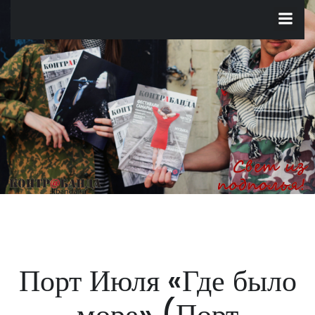
Перейти
к
содержимому
Порт Июля «Где было
море» (Порт