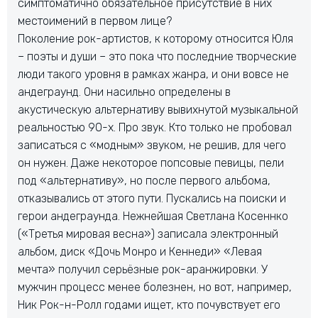
симптоматично обязательное присутствие в них
местоимений в первом лице?
Поколение рок-артистов, к которому относится Юля
– поэты и души – это пока что последние творческие
люди такого уровня в рамках жанра, и они вовсе не
андеграунд. Они насильно определены в
акустическую альтернативу вывихнутой музыкальной
реальностью 90-х. Про звук. Кто только не пробовал
записаться с «модным» звуком, не решив, для чего
он нужен. Даже некоторое попсовые певицы, пели
под «альтернативу», но после первого альбома,
отказывались от этого пути. Пускались на поиски и
герои андеграунда. Нежнейшая Светлана Косеннко
(«Третья мировая весна») записала электронный
альбом, диск «Дочь Монро и Кеннеди» «Левая
мечта» получил серьёзные рок-аранжировки. У
мужчин процесс менее болезнен, но вот, например,
Ник Рок-н-Ролл годами ищет, кто почувствует его