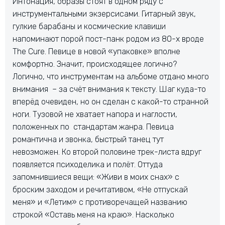
Интонация, образы стоят в одном ряду с
инструментальными экзерсисами. Гитарный звук,
гулкие барабаны и космические клавиши
напоминают порой пост-панк родом из 80-х вроде
The Сure. Певице в новой «упаковке» вполне
комфортно. Значит, происходящее логично?
Логично, что инструментам на альбоме отдано много
внимания – за счёт внимания к тексту. Шаг куда-то
вперёд очевиден, но он сделан с какой-то странной
ноги. Тузовой не хватает напора и наглости,
положенных по стандартам жанра. Певица
романтична и звонка, быстрый танец тут
невозможен. Ко второй половине трек-листа вдруг
появляется психоделика и полёт. Оттуда
запомнившиеся вещи: «Живи в моих снах» с
броским заходом и речитативом, «Не отпускай
меня» и «Летим» с противоречащей названию
строкой «Оставь меня на краю». Насколько