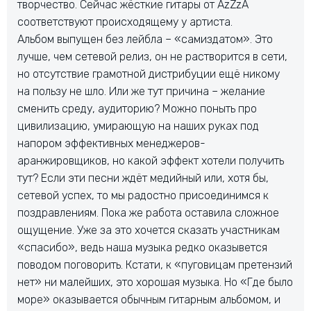
творчество. Сейчас жёсткие гитары от AzZzA
соответствуют происходящему у артиста.
Альбом выпущен без лейбла – «самиздатом». Это
лучше, чем сетевой релиз, он не растворится в сети,
но отсутствие грамотной дистрибуции ещё никому
на пользу не шло. Или же тут причина – желание
сменить среду, аудиторию? Можно поныть про
цивилизацию, умирающую на наших руках под
напором эффективных менеджеров-
аранжировщиков, но какой эффект хотели получить
тут? Если эти песни ждёт медийный или, хотя бы,
сетевой успех, то мы радостно присоединимся к
поздравлениям. Пока же работа оставила сложное
ощущение. Уже за это хочется сказать участникам
«спасибо», ведь наша музыка редко оказывется
поводом поговорить. Кстати, к «пуговицам претензий
нет» ни малейших, это хорошая музыка. Но «Где было
море» оказывается обычным гитарным альбомом, и