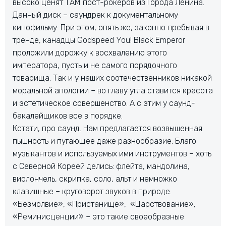
высоко ценят ТАМ пост-рокеров из Города Ленина.
Данный диск – саундрек к документальному
кинофильму. При этом, опять же, законно пребывая в
тренде, канадцы Godspeed You! Black Emperor
проложили дорожку к восхвалению этого
императора, пусть и не самого порядочного
товарища. Так и у наших соотечественников никакой
моральной апологии – во главу угла ставится красота
и эстетическое совершенство. А с этим у саунд-
бакалейщиков все в порядке.
Кстати, про саунд. Нам предлагается возвышенная
пышность и пугающее даже разнообразие. Благо
музыкантов и используемых ими инструментов – хоть
с Северной Кореей делись: флейта, мандолина,
виолончель, скрипка, соло, альт и немножко
клавишные – круговорот звуков в природе.
«Безмолвие», «Пристанище», «Царствование»,
«Реминисценции» – это такие своеобразные