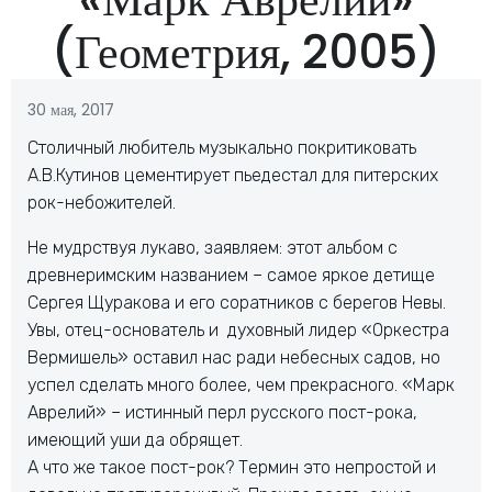
(Геометрия, 2005)
30 мая, 2017
Столичный любитель музыкально покритиковать
А.В.Кутинов цементирует пьедестал для питерских
рок-небожителей.
Не мудрствуя лукаво, заявляем: этот альбом с
древнеримским названием – самое яркое детище
Сергея Щуракова и его соратников с берегов Невы.
Увы, отец-основатель и духовный лидер «Оркестра
Вермишель» оставил нас ради небесных садов, но
успел сделать много более, чем прекрасного. «Марк
Аврелий» – истинный перл русского пост-рока,
имеющий уши да обрящет.
А что же такое пост-рок? Термин это непростой и