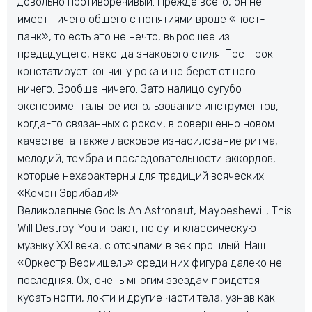
довольно противоречивый. Прежде всего, он не
имеет ничего общего с понятиями вроде «пост-
панк», то есть это не нечто, выросшее из
предыдущего, некогда знакового стиля. Пост-рок
констатирует кончину рока и не берет от него
ничего. Вообще ничего. Зато налицо сугубо
экспериментальное использование инструментов,
когда-то связанных с роком, в совершенно новом
качестве. а также ласковое изнасилование ритма,
мелодий, тембра и последовательности аккордов,
которые нехарактерны для традиций всяческих
«Комон Эврибади!»
Великолепные God Is An Astronaut, Maybeshewill, This
Will Destroy You играют, по сути классическую
музыку XXI века, с отсылами в век прошлый. Наш
«Оркестр Вермишель» среди них фигура далеко не
последняя. Ох, очень многим звездам придется
кусать ногти, локти и другие части тела, узнав как