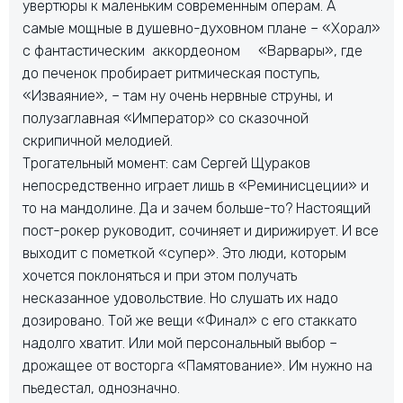
увертюры к маленьким современным операм. А
самые мощные в душевно-духовном плане – «Хорал»
с фантастическим аккордеоном «Варвары», где
до печенок пробирает ритмическая поступь,
«Изваяние», – там ну очень нервные струны, и
полузаглавная «Император» со сказочной
скрипичной мелодией.
Трогательный момент: сам Сергей Щураков
непосредственно играет лишь в «Реминисцеции» и
то на мандолине. Да и зачем больше-то? Настоящий
пост-рокер руководит, сочиняет и дирижирует. И все
выходит с пометкой «супер». Это люди, которым
хочется поклоняться и при этом получать
несказанное удовольствие. Но слушать их надо
дозировано. Той же вещи «Финал» с его стаккато
надолго хватит. Или мой персональный выбор –
дрожащее от восторга «Памятование». Им нужно на
пьедестал, однозначно.