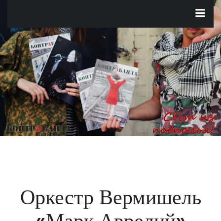
Перейти
к
содержимому
Оркестр Вермишель
«Марк Аврелий»