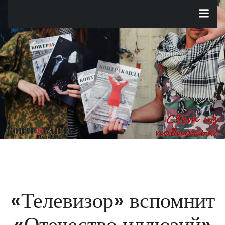
Перейти
к
содержимому
«Телевизор» вспомнит
«Отечество иллюзий»