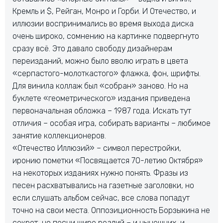
Кремль и $, Рейган, Монро и Горби. И Отечество, и
иллюзии воспринимались во время выхода диска
очень широко, сомнению на картинке подвергнуто
сразу всё. Это давало свободу дизайнерам
переизданий, можно было вволю играть в цвета
«серпастого-молоткастого» флажка, фон, шрифты.
Для винила коллаж был «собран» заново. Но на
буклете «геометрического» издания приведена
первоначальная обложка – 1987 года. Искать тут
отличия – особая игра, собирать варианты – любимое
занятие коллекционеров.
«Отечество Иллюзий» – символ перестройки,
иронию пометки «Посвящается 70-летию Октября»
на некоторых изданиях нужно понять. Фразы из
песен расхватывались на газетные заголовки, но
если слушать альбом сейчас, все слова попадут
точно на свои места. Оппозиционность Борзыкина не
секрет, но песни шире реалий – и нынешних, и