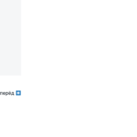
перёд