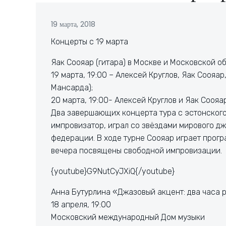
19 марта, 2018
Концерты с 19 марта
Яак Соояар (гитара) в Москве и Московской о
19 марта, 19:00 – Алексей Круглов, Яак Соояар
Мансарда);
20 марта, 19:00- Алексей Круглов и Яак Соояа
Два завершающих концерта тура с эстонского
импровизатор, играл со звёздами мирового д
федерации. В ходе турне Соояар играет прог
вечера посвящены свободной импровизации.
{youtube}G9NutCyJXiQ{/youtube}
Анна Бутурлина «Джазовый акцент: два часа 
18 апреля, 19:00
Московский международный Дом музыки