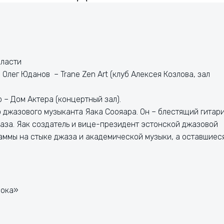
бласти
, Олег Юданов – Trane Zen Art (клуб Алексея Козлова, зал
р – Дом Актера (концертный зал).
 джазового музыканта Яака Соояара. Он – блестящий гитари
жаза. Яак создатель и вице-президент эстонской джазовой
раммы на стыке джаза и академической музыки, а оставшиес
рока»