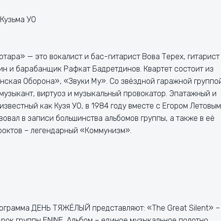
 Кузьма УО
тара» — это вокалист и бас-гитарист Вова Терех, гитарист
н и барабанщик Рафкат Бадретдинов. Квартет состоит из
нская Оборона», «Звуки Му». Со звёздной гаражной группо
музыкант, виртуоз и музыкальный провокатор. Эпатажный и
звестный как Кузя УО, в 1984 году вместе с Егором Летовым
вовал в записи большинства альбомов группы, а также в её
проктов – легендарный «Коммунизм».
рограмма ДЕНЬ ТЯЖЁЛЫЙ представляют: «The Great Silent» –
ок группы ENINE. Альбом – единое музыкальное полотно,