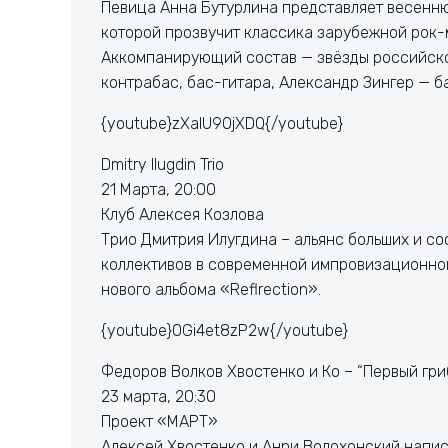
Певица Анна Бутурлина представляет весенн
которой прозвучит классика зарубежной рок-
Аккомпанирующий состав — звёзды российско
контрабас, бас-гитара, Александр Зингер — б
{youtube}zXaIU90jXDQ{/youtube}
Dmitry Ilugdin Trio
21 Марта, 20:00
Клуб Алексея Козлова
Трио Дмитрия Илугдина – альянс больших и со
коллективов в современной импровизационной 
нового альбома «Reflrection».
{youtube}0Gi4et8zP2w{/youtube}
Федоров Волков Хвостенко и Ко – “Первый гри
23 марта, 20:30
Проект «МАРТ»
Алексей Хвостенко и Анри Волохонский напи