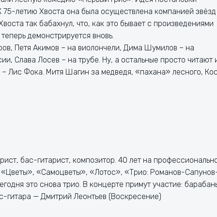
К 75-летию Хвоста она была осуществлена компанией звёзд
Хвоста так бабахнул, что, как это бывает с произведениями
 теперь демонстрируется вновь.
ов, Петя Акимов – на виолончели, Дима Шумилов – на
ии, Слава Лосев – на трубе. Ну, а остальные просто читают 
 – Лис Фока. Митя Шагин за медведя, «пахана» лесного, Ко
рист, бас-гитарист, композитор. 40 лет на профессиональн
х «Цветы», «Самоцветы», «Лотос», «Трио: Романов-Сапунов
годня это снова трио. В концерте примут участие: барабан
с-гитара — Дмитрий Леонтьев (Воскресение)