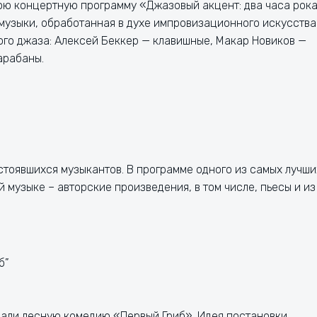
юю концертную программу «Джазовый акцент: два часа рока
музыки, обработанная в духе импровизационного искусства
го джаза: Алексей Беккер — клавишные, Макар Новиков —
арабаны.
стоявшихся музыкантов. В программе одного из самых лучши
музыке – авторские произведения, в том числе, пьесы и из
б”
сали лесную комедию «Первый Гриб». Идея постановки