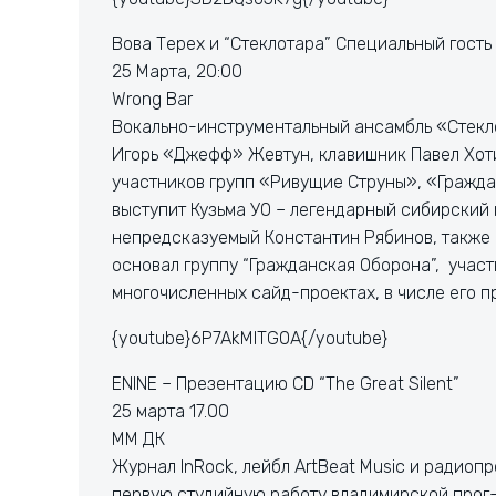
Вова Терех и “Стеклотара” Специальный гость
25 Марта, 20:00
Wrong Bar
Вокально-инструментальный ансамбль «Стекло
Игорь «Джефф» Жевтун, клавишник Павел Хоти
участников групп «Ривущие Струны», «Гражда
выступит Кузьма УО – легендарный сибирский 
непредсказуемый Константин Рябинов, также и
основал группу “Гражданская Оборона”, участ
многочисленных сайд-проектах, в числе его 
{youtube}6P7AkMlTG0A{/youtube}
ENINE – Презентацию CD “The Great Silent”
25 марта 17.00
ММ ДК
Журнал InRock, лейбл ArtBeat Music и радиоп
первую студийную работу владимирской прог-р