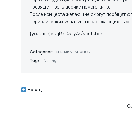
посвященное классике немого кино.
После концерта желающие смогут пообщаться
периодических изданий, продолжающих выход
{youtube}eUqRlaD5-yA{/youtube}
Categories:
МУЗЫКА: АНОНСЫ
Tags:
No Tag
Навигация
Назад
по
C
записям