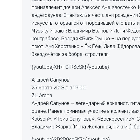
принадлежит дочери Алексея Ане Хвостенко. 
андеграунда. Спектакль в честь дня рождения 
искусств, оторвался от породившей его даты и
Музыку играют: Владимир Волков и Лёня Фёдор
контрабасе, Володя «Биг» Глушко – на перкусс
поют. Аня Хвостенко – Ёж Ёёж, Лида Фёдорова
Звездочётов за бобра-строителя.
{youtube}XH7FCfR3cSk{/youtube}
Андрей Сапунов
25 марта 2018 г. в 19:00
ZIL Arena
Андрей Сапунов — легендарный вокалист, гита
сцене. Ранее принимал участие в коллектива
Кобзон», «Трио Сапунова», «Воскресение». Се
Владимир Жарко (Инна Желанная, Пикник); ба
{youtube}SD2BQso5K7g{/youtube}