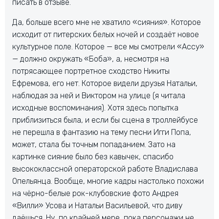
писать в отзыве.
Да, больше всего мне не хватило «сияния». Которое
исходит от питерских белых ночей и создаёт новое
культурное поле. Которое — все мы смотрели «Ассу»
— должно окружать «Боба», а, несмотря на
потрясающее портретное сходство Никиты
Ефремова, его нет. Которое видели друзья Натальи,
наблюдая за ней и Виктором на улице (я читала
исходные воспоминания). Хотя здесь попытка
приблизиться была, и если бы сцена в троллейбусе
не перешла в фантазию на тему песни Игги Попа,
может, стала бы точным попаданием. Зато на
картинке сияние было без кавычек, спасибо
высококлассной операторской работе Владислава
Опельянца. Вообще, многие кадры настолько похожи
на чёрно-белые рок-клубовские фото Андрея
«Вилли» Усова и Натальи Васильевой, что диву
даёшься. Ну, по крайней мере, пока персонажи не