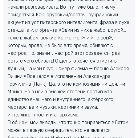
начали разговаривать. Вот тут уже было, к чему
придраться. Южнорусский/восточноукраинский
акцент из уст питерского интеллигента; фраза в духе
стендапа или Урганта «Один из них в жабо, другой…
тоже в жабо»; всякие «оп-оп-оп» и «не ссы»,
которых, вроде, не было в то время, сбивают с
настроя. Но, значит, настрой этот создаётся, раз
есть, с чего сбивать! Отдельно хочется отметить
лучший, на мой вкус, номер фильма — песню Алексея
Вишни «Всецело» в исполнении Александра
Горчилина (Панк). Да, это не композиция ни Цоя, ни
Майка. Но
в ней в высшей степени достигнуто
единство внешнего и внутреннего, актёрского
мастерства и музыки, картинки и звука,
интеллигентности и анархизма.
В общем, мои выводы, что точно понравиться «Лето»
может в первую очередь тем, кто не является
бешеным фанатом Майка и Цоя. В конце концов, у