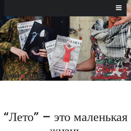
Перейти
к
содержимому
“Лето” – это маленькая
жизнь