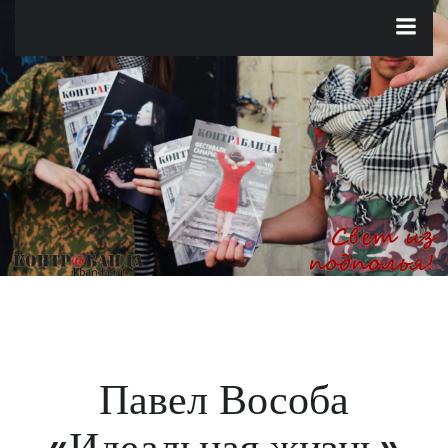
Перейти
к
содержимому
Павел Вособа
«Идеальная жизнь»