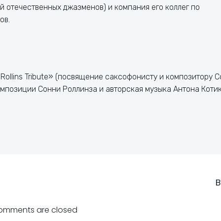
й отечественных джазменов) и компания его коллег по
ов.
ollins Tribute» (посвящение саксофонисту и композитору 
омпозиции Сонни Роллинза и авторская музыка Антона Котик
Навигация
В
по
omments are closed