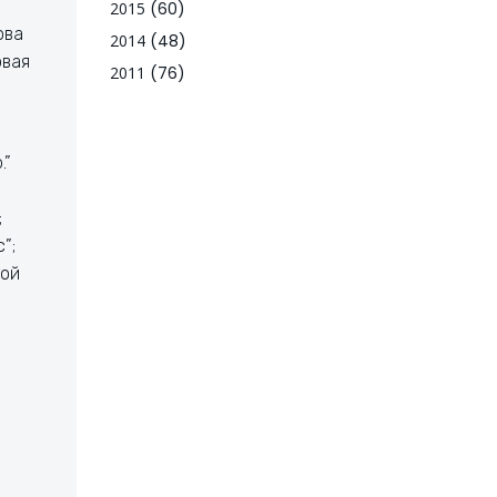
2015
(60)
ова
2014
(48)
овая
2011
(76)
.”
;
”;
мой