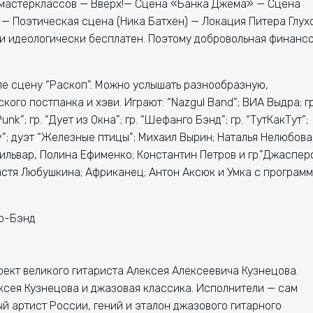
 мастерклассов — Вверх!— Сцена «Банка Джема» — Сцена
 — Поэтическая сцена (Ника Батхен) — Локация Питера Глух
 и идеологически бесплатен. Поэтому добровольная финанс
ле сцену “Раскоп”. Можно услышать разнообразную,
ого постпанка и хэви. Играют: “Nazgul Band”; ВИА Выдра; гр
unk”; гр. “Дует из Окна”; гр. “Шефанго Бэнд”; гр. “ТутКакТут”;
day”; дуэт “Железные птицы”; Михаил Вырин; Наталья Нелюбова
ильвар, Полина Ефименко; Константин Петров и гр.”Джасперс
 Настя Любушкина; Африканец; Антон Аксюк и Умка с програм
ар-Бэнд
ект великого гитариста Алексея Алексеевича Кузнецова.
сея Кузнецова и джазовая классика. Исполнители — сам
 артист России, гений и эталон джазового гитарного