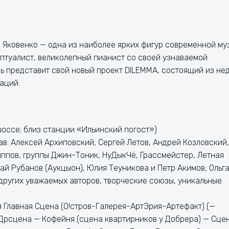
 Яковенко — одна из наиболее ярких фигур современной му
ептуалист, великолепный пианист со своей узнаваемой
рь представит свой новый проект DILEMMA, состоящий из не
аций.
шоссе; близ станции «Ильинский погост»)
в: Алексей Архиповский, Сергей Летов, Андрей Козловский,
ппов, группы Джин-Тоник, НуДыкЧё, Грассмейстер, Летная
й Рубанов (Аукцыон), Юлия Теуникова и Петр Акимов, Ольг
 других уважаемых авторов, творческие союзы, уникальные
 Главная Сцена (О!стров-Галерея-АртЭрия-Артефакт) (—
Дрсцена — Кофейня (сцена квартирников у Добрера) — Сце