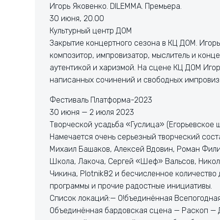
Игорь Яковенко. DILEMMA. Премьера.
30 июня, 20.00
Культурный центр ДОМ
Закрытие концертного сезона в КЦ ДОМ. Игорь
композитор, импровизатор, мыслитель и конц
аутентикой и харизмой. На сцене КЦ ДОМ Иго
написанных сочинений и свободных импровиз
Фестиваль Платформа-2023
30 июня — 2 июля 2023
Творческой усадьба «Гуслица» (Егорьевское 
Намечается очень серьезный творческий соста
Михаил Башаков, Алексей Вдовин, Роман Фили
Школа, Лакоча, Сергей «Шеф» Вальсов, Никола
Чикина, Plotnik82 и бесчисленное количество
программы и прочие радостные инициативы.
Список локаций:— О!бъединённая Всепогодная
Объединённая бардовская сцена — Раскоп — 