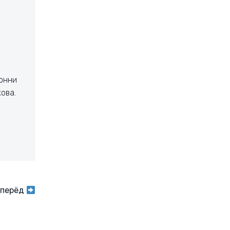
Сонни
ова.
перёд