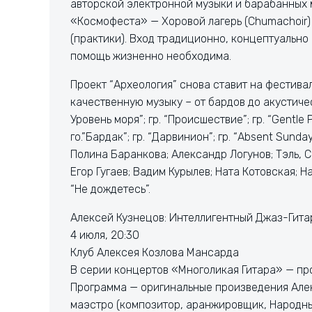
авторской электронной музыки и барабанных
«Космофеста» — Хоровой лагерь (Chumachoir)
(практики). Вход традиционно, концептуально
помощь жизненно необходима.
Проект “Археология” снова ставит на фестива
качественную музыку – от бардов до акустическ
Уровень моря”; гр. “Происшествие”; гр. “Gentle P
го.”Бардак”; гр. “Дарвинион”; гр. “Absent Sun
Полина Баранкова; Александр Логунов; Тэль, С
Егор Гугаев; Вадим Курылев; Ната Котовская;
“Не дождетесь”.
Алексей Кузнецов: Интеллигентный Джаз-Гит
4 июля, 20:30
Клуб Алексея Козлова Мансарда
В серии концертов «Многоликая Гитара» — про
Программа — оригинальные произведения Алек
маэстро (композитор, аранжировщик, Народный