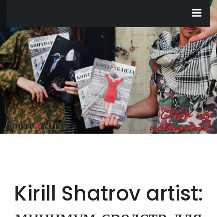
Перейти
к
содержимому
Kirill Shatrov artist:
минимум средств для