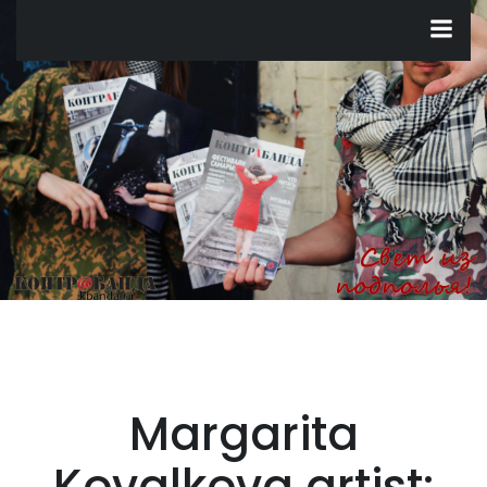
Перейти
к
содержимому
Margarita
Kovalkova artist: