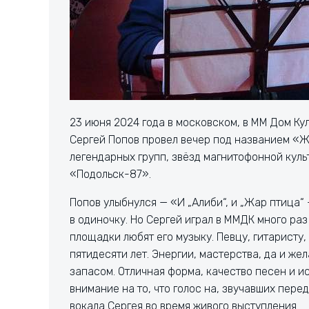
23 июня 2024 года в московском, в ММ Дом Кул
Сергей Попов провел вечер под названием «Ж
легендарных групп, звёзд магнитофонной кул
«Подольск-87».
Попов улыбнулся — «И „Алиби“, и „Жар птица“ 
в одиночку. Но Сергей играл в ММДК много раз
площадки любят его музыку. Певцу, гитаристу,
пятидесяти лет. Энергии, мастерства, да и же
запасом. Отличная форма, качество песен и и
внимание на то, что голос на, звучавших пере
вокала Сергея во время живого выступления.