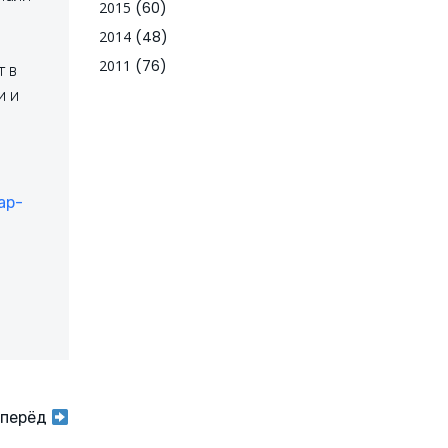
2015
(60)
2014
(48)
2011
(76)
т в
и и
ар-
перёд