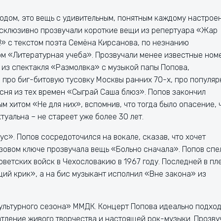
годом, это вещь с удивительным, понятным каждому настрое
Эксклюзивно прозвучали короткие вещи из репертуара «Жар
!» с текстом поэта Семёна Кирсанова, по незнанию
м «Литературная учеба». Прозвучали менее известные ном
 из спектакля «Размолвка» с музыкой папы Попова,
 про биг-битовую тусовку Москвы ранних 70-х, про популя
есня из тех времен «Сыграй Саша блюз». Попов закончил
 хитом «Не для них», вспомнив, что тогда было опасение, 
туальна – не стареет уже более 30 лет.
с». Попов сосредоточился на вокале, сказав, что хочет
азовом ключе прозвучала вещь «Больно сначала». Попов спе
ветских войск в Чехословакию в 1967 году. Последней в пл
щий крик», а на бис музыкант исполнил «Вне закона» из
 Культурного сезона» ММДК. Концерт Попова идеально подхо
атление живого творчества и настоящей рок-музыки. Прозву