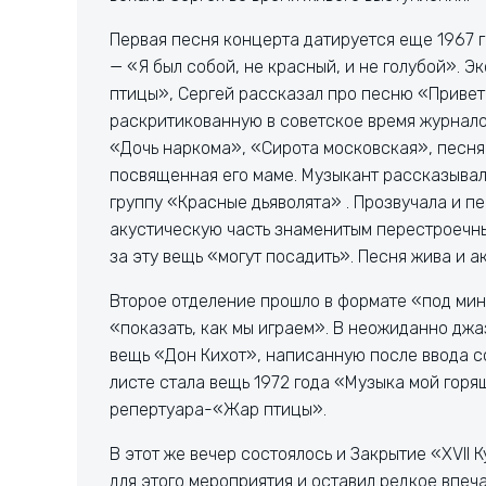
Первая песня концерта датируется еще 1967 
— «Я был собой, не красный, и не голубой». 
птицы», Сергей рассказал про песню «Привет
раскритикованную в советское время журнало
«Дочь наркома», «Сирота московская», песня
посвященная его маме. Музыкант рассказывал
группу «Красные дьяволята» . Прозвучала и п
акустическую часть знаменитым перестроечным
за эту вещь «могут посадить». Песня жива и ак
Второе отделение прошло в формате «под мину
«показать, как мы играем». В неожиданно дж
вещь «Дон Кихот», написанную после ввода со
листе стала вещь 1972 года «Музыка мой горя
репертуара-«Жар птицы».
В этот же вечер состоялось и Закрытие «XVII
для этого мероприятия и оставил редкое впеч