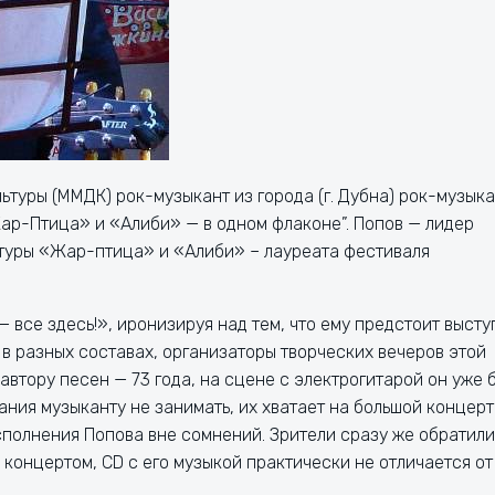
ьтуры (ММДК) рок-музыкант из города (г. Дубна) рок-музык
ар-Птица» и «Алиби» — в одном флаконе”. Попов — лидер
ьтуры «Жар-птица» и «Алиби» – лауреата фестиваля
— все здесь!», иронизируя над тем, что ему предстоит высту
 в разных составах, организаторы творческих вечеров этой
 автору песен — 73 года, на сцене с электрогитарой он уже 
лания музыканту не занимать, их хватает на большой концерт
сполнения Попова вне сомнений. Зрители сразу же обратили
д концертом, CD с его музыкой практически не отличается от