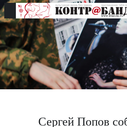
Перейти
к
содержимому
Сергей Попов со