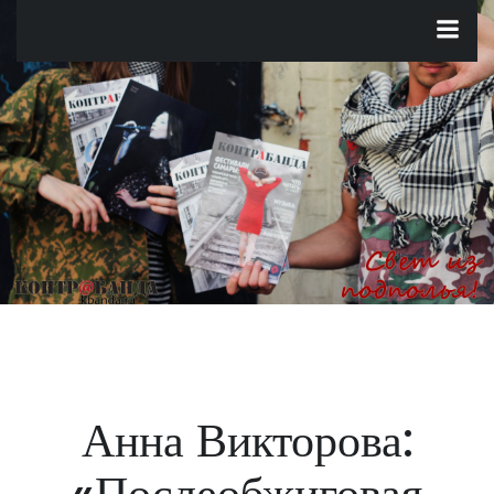
Перейти
к
содержимому
Анна Викторова:
«Послеобжиговая