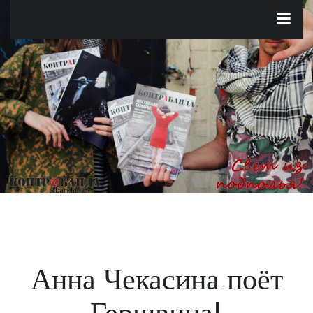
Перейти
к
содержимому
Анна Чекасина поёт
Гершвина!