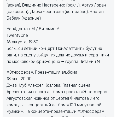
(вокал), Владимир Нестеренко (рояль), Артур Лоран
(саксофон), Дарья Чернакова (контрабас), Вартан
Бабаян (ударные).
НонАдаптантЫ / Витамин М
TwentyOne
16 августа, 19:30
Большой летний концерт. НонАдаптантЫ будут не
одни, на сцену выйдут их давние друзья и соратники
по московской фрик-сцене — группа Витамин М.
«Этносфера»: Презентация альбома
18 авг | 20:00
Джаз Клуб Алексея Козлова, Главная сцена
Арезентация нового альбома проекта «Этносфера».
Августовская новинка от Сергея Филатова и его
команды – концертный альбом «100 минут живой
музыки». На концерте-презентации «Этносфера»