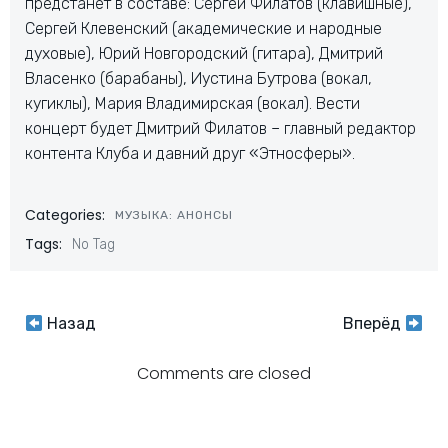
предстанет в составе: Сергей Филатов (клавишные),
Сергей Клевенский (академические и народные
духовые), Юрий Новгородский (гитара), Дмитрий
Власенко (барабаны), Иустина Бутрова (вокал,
кугиклы), Мария Владимирская (вокал). Вести
концерт будет Дмитрий Филатов – главный редактор
контента Клуба и давний друг «Этносферы».
Categories:
МУЗЫКА: АНОНСЫ
Tags:
No Tag
Навигация
Навигация
Назад
Вперёд
по
по
Comments are closed
записям
записям