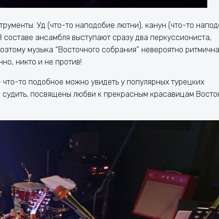
трументы. Уд (что-то наподобие лютни), канун (что-то напо
 В составе ансамбля выступают сразу два перкуссиониста,
поэтому музыка “Восточного собрания” невероятно ритмична
нно, никто и не против!
 что-то подобное можно увидеть у популярных турецких
о судить, посвящены любви к прекрасным красавицам Восток