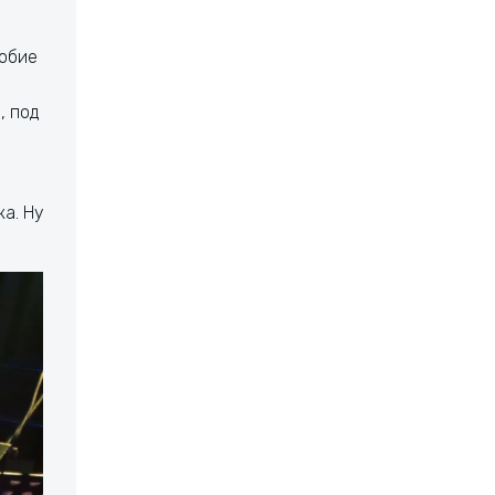
добие
, под
а. Ну