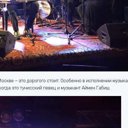
скве – это дорогого стоит. Особенно в исполнении музыка
когда это тунисский певец и музыкант Аймен Габиш.