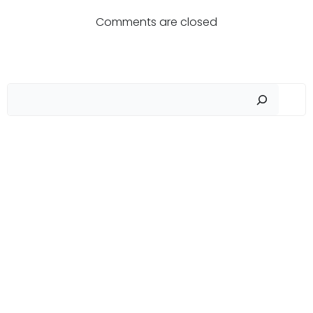
по
по
Comments are closed
записям
записям
Пои