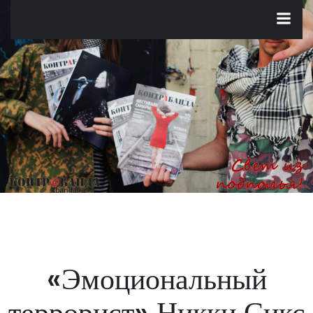
Перейти
к
содержимому
«Эмоциональный
террорист» Никки Сикс