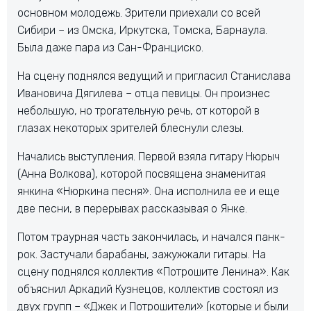
основном молодежь. Зрители приехали со всей
Сибири – из Омска, Иркутска, Томска, Барнаула.
Была даже пара из Сан-Франциско.
На сцену поднялся ведущий и пригласил Станислава
Ивановича Дягилева – отца певицы. Он произнес
небольшую, но трогательную речь, от которой в
глазах некоторых зрителей блеснули слезы.
Начались выступления. Первой взяла гитару Нюрыч
(Анна Волкова), которой посвящена знаменитая
янкина «Нюркина песня». Она исполнила ее и еще
две песни, в перерывах рассказывая о Янке.
Потом траурная часть закончилась, и начался панк-
рок. Застучали барабаны, зажужжали гитары. На
сцену поднялся коллектив «Потрошите Ленина». Как
объяснил Аркадий Кузнецов, коллектив состоял из
двух групп – «Джек и Потрошители» (которые и были