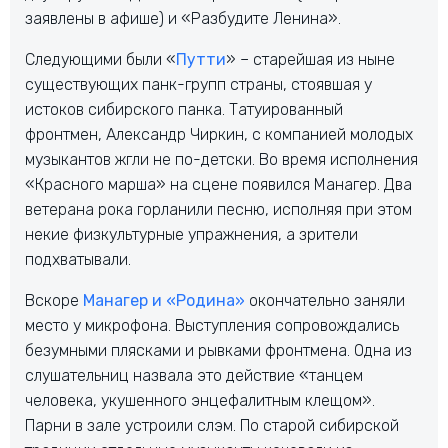
заявлены в афише) и «Разбудите Ленина».
Следующими были «
Путти
» – старейшая из ныне
существующих панк-групп страны, стоявшая у
истоков сибирского панка. Татуированный
фронтмен, Александр Чиркин, с компанией молодых
музыкантов жгли не по-детски. Во время исполнения
«Красного марша» на сцене появился Манагер. Два
ветерана рока горланили песню, исполняя при этом
некие физкультурные упражнения, а зрители
подхватывали.
Вскоре
Манагер и «Родина»
окончательно заняли
место у микрофона. Выступления сопровождались
безумными плясками и рывками фронтмена. Одна из
слушательниц назвала это действие «танцем
человека, укушенного энцефалитным клещом».
Парни в зале устроили слэм. По старой сибирской