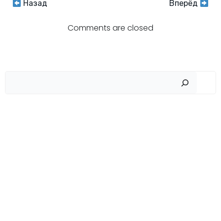
Навигация
Навигация
Назад
Вперёд
по
по
Comments are closed
записям
записям
Пои