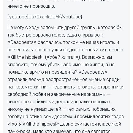
ничего не произошло.
{youtube}Uu7OxahkDUM{/youtube}
Не могу с ходу вспомнить другой группы, которая бы
так быстро сорвала голос, едва открыв рот:
«Deadbeats» распались, толком не начав играть, и
все её силы словно ушли в единственный хит, песню
«Kill the hippies!» («Убей хиппи!»). Возможно, вы
спросите, почему убить надо именно хиппи, а не
полицию, армию и президента? «Deadbeats»
отразили весьма распространённое мнение среди
панков, что хиппи — гедонисты, эгоисты, сторонники
свободной любви и законченные наркоманы —
ничего не добились и деградировали, нарожав
никому не нужных детей — тех самых, побривших
голову на стыке семидесятых и восьмидесятых годов.
И хотя «Kill the hippies!» давно считается классикой
панк-рока, мало кто замечал, что она является