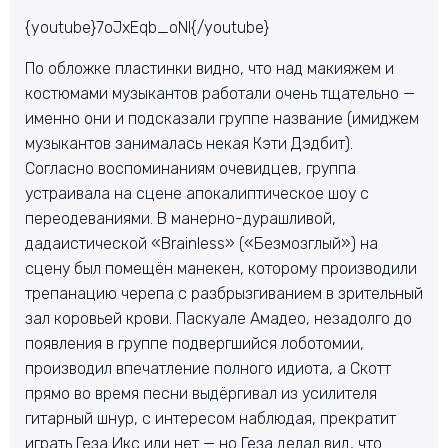
{youtube}7oJxEqb_oNI{/youtube}
По обложке пластинки видно, что над макияжем и
костюмами музыкантов работали очень тщательно —
именно они и подсказали группе название (имиджем
музыкантов занималась некая Кэти Дэдбит).
Согласно воспоминаниям очевидцев, группа
устраивала на сцене апокалиптическое шоу с
переодеваниями. В манерно-дурашливой,
дадаистической «Brainless» («Безмозглый») на
сцену был помещён манекен, которому производили
трепанацию черепа с разбрызгиванием в зрительный
зал коровьей крови. Паскуале Амадео, незадолго до
появления в группе подвергшийся лоботомии,
производил впечатление полного идиота, а Скотт
прямо во время песни выдёргивал из усилителя
гитарный шнур, с интересом наблюдая, прекратит
играть Геза Икс или нет — но Геза делал вид, что