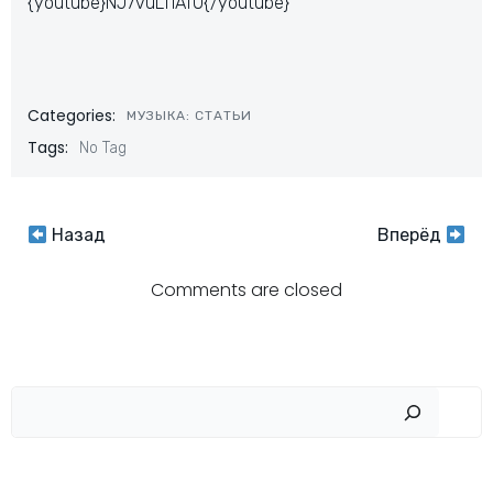
{youtube}NJ7vuLTIAf0{/youtube}
Categories:
МУЗЫКА: СТАТЬИ
Tags:
No Tag
Навигация
Навигация
Назад
Вперёд
по
по
Comments are closed
записям
записям
Пои