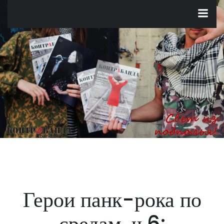
Перейти
к
содержимому
Герои панк-рока по
средам, ч.6: