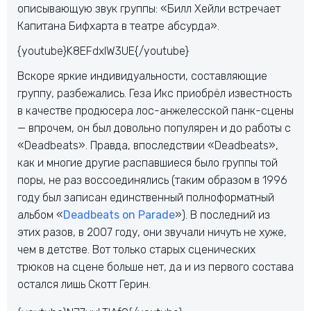
описывающую звук группы: «Билл Хейли встречает
Капитана Бифхарта в театре абсурда».
{youtube}K8EFdxIW3UE{/youtube}
Вскоре яркие индивидуальности, составляющие
группу, разбежались. Геза Икс приобрёл известность
в качестве продюсера лос-анжелесской панк-сцены
— впрочем, он был довольно популярен и до работы с
«Deadbeats». Правда, впоследствии «Deadbeats»,
как и многие другие распавшиеся было группы той
поры, не раз воссоединялись (таким образом в 1996
году был записан единственный полноформатный
альбом «
Deadbeats on Parade
»). В последний из
этих разов, в 2007 году, они звучали ничуть не хуже,
чем в детстве. Вот только старых сценических
трюков на сцене больше нет, да и из первого состава
остался лишь Скотт Герин.