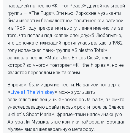
пародией на песню «Kill For Peace» другой культовой
группы — «The Fugs». Эти нью-йоркские музыканты
были известны безжалостной политической сатирой,
и в 1969 году прекратили выступления именно из-за
того, что попали под колпак спецслужб. Любопытно,
что цепочка стилизаций протянулась дальше: в 1982
году испанская панк-группа «Siniestro Total»
записала песню «Matar Jipis En Las Cies», текст
которой во многом повторяет «Kill the hippies!», но не
является переводом как таковым.
Впрочем, были и другие песни. На записи концерта
«
Live at The Whiskey
» можно услышать
великолепные вещицы «Hooked on Jailbait», в чём-то
унаследовавшую драйв первых рок-н-роллов Элвиса,
и «Let`s Shoot Maria», фрагментами напоминающую
Артура Ли. Музыкальные критики кайфовали. Брэндан
Муллен выдал шедевральную метафору,