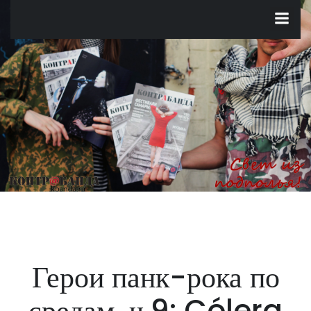
Перейти
к
содержимому
Герои панк-рока по
средам, ч.9: Cólera