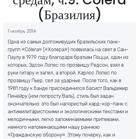
(Бразилия)
1 октября, 2014
Одна из самых долгоживущих бразильских панк-
групп «Cólera» («Холера») появилась на свет в Сан-
Паулу в 1979 году благодаря братьям Поцци, один из
которых, Эдсон Лопес по прозвищу Редсон, взял в
руки гитару и запел, а второй, Карлос Лопес по
прозвищу Пьер, сел за ударные. После того, как в
1981 году к банде присоединился басист Вальдемир
Пинейру (или попросту Валь), стиль был задан
окончательно: это был напористый хард-кор-панк с
антимилитаристскими и экологическими текстами и
мелодичными, легко запоминаемыми припевами,
немного напоминающими нашу раннюю
«Гражданскую оборону». Этому почерку, как и