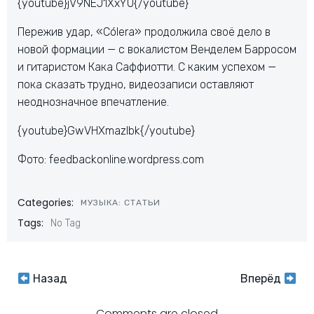
{youtube}jV9NEJ1XxYU{/youtube}
Пережив удар, «Cólera» продолжила своё дело в
новой формации — с вокалистом Венделем Барросом
и гитаристом Кака Саффиотти. С каким успехом —
пока сказать трудно, видеозаписи оставляют
неоднозначное впечатление.
{youtube}GwVHXmazlbk{/youtube}
Фото: feedbackonline.wordpress.com
Categories:
МУЗЫКА: СТАТЬИ
Tags:
No Tag
Навигация
Навигация
Назад
Вперёд
Comments are closed