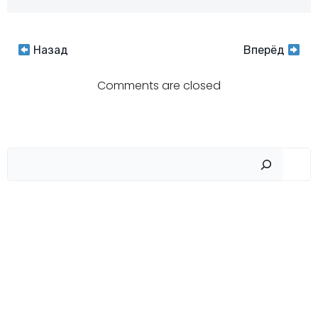
Навигация
Навигация
Назад
Вперёд
по
по
Comments are closed
записям
записям
Пои