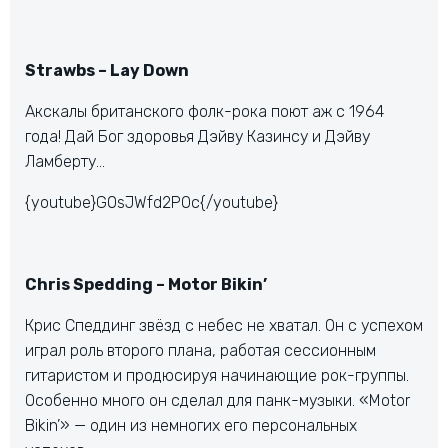
Strawbs – Lay Down
Акскалы британского фолк-рока поют аж с 1964
года! Дай Бог здоровья Дэйву Казинсу и Дэйву
Ламберту…
{youtube}G0sJWfd2POc{/youtube}
Chris Spedding – Motor Bikin’
Крис Спеддинг звёзд с небес не хватал. Он с успехом
играл роль второго плана, работая сессионным
гитаристом и продюсируя начинающие рок-группы.
Особенно много он сделал для панк-музыки. «Motor
Bikin’» — один из немногих его персональных