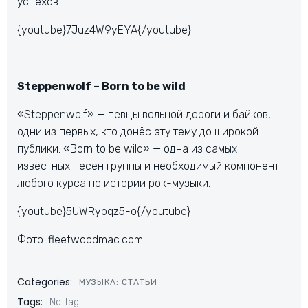
успехов.
{youtube}7Juz4W9yEYA{/youtube}
Steppenwolf – Born to be wild
«Steppenwolf» — певцы вольной дороги и байков,
одни из первых, кто донёс эту тему до широкой
публики. «Born to be wild» — одна из самых
известных песен группы и необходимый компонент
любого курса по истории рок-музыки.
{youtube}5UWRypqz5-o{/youtube}
Фото: fleetwoodmac.com
Categories:
МУЗЫКА: СТАТЬИ
Tags:
No Tag