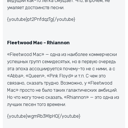
ведущий как-то легка смущает. Что, впрочем, не
умаляет достоинств песни.
{youtube}pt2PnfdqzTg{/youtube}
Fleetwood Mac – Rhiannon
«Fleetwood Mac» — одна из наиболее коммерчески
успешных групп семидесятых, но в первую очередь
эта эпоха ассоциируется почему-то не с ними, а с
«Abba», «Queen», «Pink Floyd» и т.п. С чем это
связано, сказать трудно. Возможно, у «Fleetwood
Mac» просто не было таких галактических амбиций.
Но что могу точно сказать, «Rhiannon» — это одна из
лучших песен того времени.
{youtube}wgmRb3MlpHQ{/youtube}