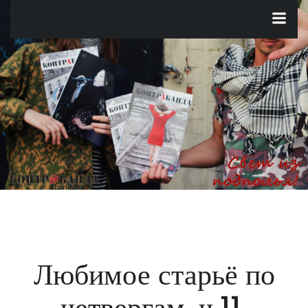
Перейти
к
содержимому
Любимое старьё по
четвергам, ч.11.