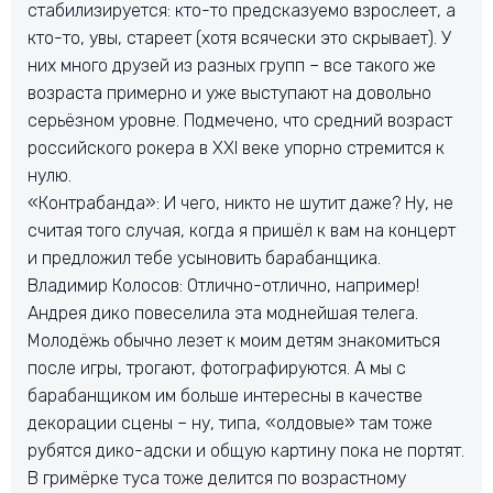
стабилизируется: кто-то предсказуемо взрослеет, а
кто-то, увы, стареет (хотя всячески это скрывает). У
них много друзей из разных групп – все такого же
возраста примерно и уже выступают на довольно
серьёзном уровне. Подмечено, что средний возраст
российского рокера в XXI веке упорно стремится к
нулю.
«Контрабанда»: И чего, никто не шутит даже? Ну, не
считая того случая, когда я пришёл к вам на концерт
и предложил тебе усыновить барабанщика.
Владимир Колосов: Отлично-отлично, например!
Андрея дико повеселила эта моднейшая телега.
Молодёжь обычно лезет к моим детям знакомиться
после игры, трогают, фотографируются. А мы с
барабанщиком им больше интересны в качестве
декорации сцены – ну, типа, «олдовые» там тоже
рубятся дико-адски и общую картину пока не портят.
В гримёрке туса тоже делится по возрастному