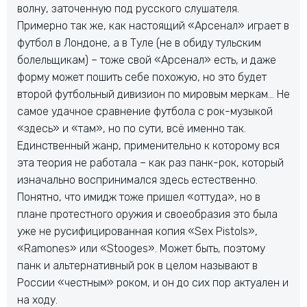
волну, заточенную под русского слушателя.
Примерно так же, как настоящий «Арсенал» играет в
футбол в Лондоне, а в Туле (не в обиду тульским
болельщикам) – тоже свой «Арсенал» есть, и даже
форму может пошить себе похожую, но это будет
второй футбольный дивизион по мировым меркам… Не
самое удачное сравнение футбола с рок-музыкой
«здесь» и «там», но по сути, всё именно так.
Единственный жанр, применительно к которому вся
эта теория не работала – как раз панк-рок, который
изначально воспринимался здесь естественно.
Понятно, что имидж тоже пришел «оттуда», но в
плане протестного оружия и своеобразия это была
уже не русифицированная копия «Sex Pistols»,
«Ramones» или «Stooges». Может быть, поэтому
панк и альтернативный рок в целом называют в
России «честным» роком, и он до сих пор актуален и
на ходу.