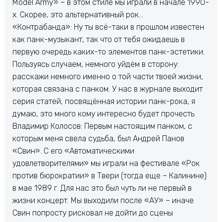
Model Army» – в этом стиле мы играли в начале 1990-
х. Скорее, это альтернативный рок…
«Контрабанда»: Ну ты всё-таки в прошлом известен
как панк-музыкант, так что от тебя ожидаешь в
первую очередь каких-то элементов панк-эстетики.
Пользуясь случаем, немного уйдём в сторону:
расскажи немного именно о той части твоей жизни,
которая связана с панком. У нас в журнале выходит
серия статей, посвящённая истории панк-рока, я
думаю, это много кому интересно будет прочесть.
Владимир Колосов: Первым настоящим панком, с
которым меня свела судьба, был Андрей Панов
«Свин». С его «Автоматическими
удовлетворителями» мы играли на фестивале «Рок
против бюрократии» в Твери (тогда еще – Калинине)
в мае 1989 г. Для нас это был чуть ли не первый в
жизни концерт. Мы выходили после «АУ» – иначе
Свин попросту рисковал не дойти до сцены