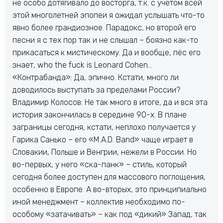
не особо дотягивало до восторга, т.к. с учетом всей
этой многолетней эпопеи я ожидал услышать что-то
явно более грандиозное. Парадокс, но второй его
песни я с тех пор так и не слышал – боязно как-то
прикасаться к мистическому. Да и вообще, пёс его
знает, who the fuck is Leonard Cohen…
«Контрабанда»: Да, эпично. Кстати, много ли
доводилось выступать за пределами России?
Владимир Колосов: Не так много в итоге, да и вся эта
история закончилась в середине 90-х. В плане
заграницы сегодня, кстати, неплохо получается у
Гарика Санько – его «M.A.D. Band» чаще играет в
Словакии, Польше и Венгрии, нежели в России. Но
во-первых, у него «ска-панк» – стиль, который
сегодня более доступен для массового поглощения,
особенно в Европе. А во-вторых, это принципиально
иной менеджмент – коллектив необходимо по-
особому «затачивать» – как под «дикий» Запад, так