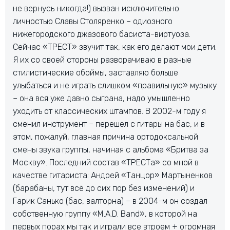
не вернусь никогда!) вызван исключительно
личностью Славы Столяренко – одиозного
нижегородского джазового басиста-виртуоза.
Сейчас «ТРЕСТ» звучит так, как его делают мои дети.
Я их со своей стороны разворачиваю в разные
стилистические обоймы, заставляю больше
улыбаться и не играть слишком «правильную» музыку
– она вся уже давно сыграна, надо умышленно
уходить от классических штампов. В 2002-м году я
сменил инструмент – перешел с гитары на бас, и в
этом, пожалуй, главная причина ортодоксальной
смены звука группы, начиная с альбома «Бритва за
Москву». Последний состав «ТРЕСТа» со мной в
качестве гитариста: Андрей «Танцор» Мартыненков
(барабаны, тут всё до сих пор без изменений) и
Гарик Санько (бас, валторна) – в 2004-м он создал
собственную группу «M.A.D. Band», в которой на
первых порах мы так и играли все втроем + огромная