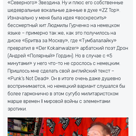
«Северного» Звездина. Ну и плюс его собственные
шедевральные вокальные данные в духе «ZZ Top».
Изначально у меня была идея «воскресить»
бессмертный хит Людмилы Гурченко на немецком
языке – примерно так же, как это получилось на
диске «Бритва за Москву», где «Тумбалалайку»
превратил в «Der Kokainwalzer» арбатский поэт Дрон
(Андрей «Полярный» Гордин). Но в случае с «5
минутами» у него что-то не срослось с немецким.
Пришлось мне сделать свой английский текст –
«Punk’s Not Dead». Он в итоге очень даже душевно
воспринимается, но немецкий вариант слушался бы
более гармонично в этом сугубо милитаристском
марше времен II мировой войны с элементами
эротики.