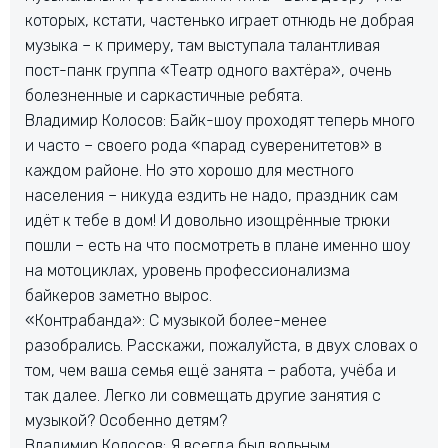
которых, кстати, частенько играет отнюдь не добрая
музыка – к примеру, там выступала талантливая
пост-панк группа «Театр одного вахтёра», очень
болезненные и саркастичные ребята.
Владимир Колосов: Байк-шоу проходят теперь много
и часто – своего рода «парад суверенитетов» в
каждом районе. Но это хорошо для местного
населения – никуда ездить не надо, праздник сам
идёт к тебе в дом! И довольно изощрённые трюки
пошли – есть на что посмотреть в плане именно шоу
на мотоциклах, уровень профессионализма
байкеров заметно вырос.
«Контрабанда»: С музыкой более-менее
разобрались. Расскажи, пожалуйста, в двух словах о
том, чем ваша семья ещё занята – работа, учёба и
так далее. Легко ли совмещать другие занятия с
музыкой? Особенно детям?
Владимир Колосов: Я всегда был вольным