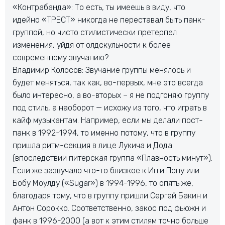
«Контрабанда»: То есть, ты имеешь в виду, что
идейно «ТРЕСТ» никогда не переставал быть панк-
группой, но чисто стилистически претерпел
изменения, уйдя от олдскульности к более
современному звучанию?
Владимир Колосов: Звучание группы менялось и
будет меняться, так как, во-первых, мне это всегда
было интересно, а во-вторых – я не подгоняю группу
под стиль, а наоборот — исхожу из того, что играть в
кайф музыкантам. Например, если мы делали пост-
панк в 1992-1994, то именно потому, что в группу
пришла ритм-секция в лице Лукича и Дода
(впоследствии питерская группа «Плавность минут»).
Если же зазвучало что-то близкое к Игги Попу или
Бобу Моулду («Sugar») в 1994-1996, то опять же,
благодаря тому, что в группу пришли Сергей Бакин и
Антон Сорокко. Соответственно, закос под фьюжн и
фанк в 1996-2000 (а вот к этим стилям точно больше