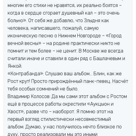
многим его стихи не нравятся, их реально боятся –
когда в сердце сгорает душевный кал – это очень
больно». От себя же добавлю, что Злыдня как
человека, написавшего, пожалуй, самую
иконическую песню о Нижнем Новгороде – «Город
вечной весны» – на родине практически никто не
помнит и тем более – не ценит. В Москве же всегда
считали иначе и ставили в один ряд с Башлачевым и
Янкой.
«Контрабанда»: Слушаю ваш альбом… Блин, как же
Рост крут! Просто прирождённый панк-певец. Насчёт
тебя особых сомнений не было.
Владимир Колосов: Да мы сами этот альбом с Ростом
ещё в процессе работы окрестили «Аукцыон и
Хвост», разве что – наоборот. Я помню этот на
первый взгляд стилистически несовместимый
альбом. Думаю, у нас получилось нечто близкое по
духу, просто реализовали мы это иными