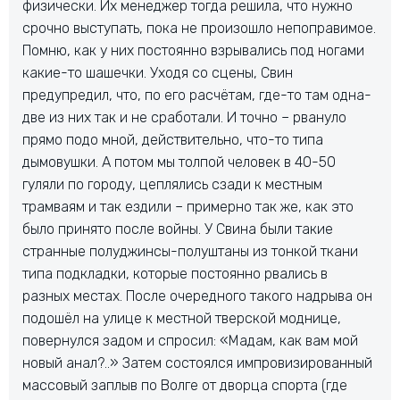
физически. Их менеджер тогда решила, что нужно
срочно выступать, пока не произошло непоправимое.
Помню, как у них постоянно взрывались под ногами
какие-то шашечки. Уходя со сцены, Свин
предупредил, что, по его расчётам, где-то там одна-
две из них так и не сработали. И точно – рвануло
прямо подо мной, действительно, что-то типа
дымовушки. А потом мы толпой человек в 40-50
гуляли по городу, цеплялись сзади к местным
трамваям и так ездили – примерно так же, как это
было принято после войны. У Свина были такие
странные полуджинсы-полуштаны из тонкой ткани
типа подкладки, которые постоянно рвались в
разных местах. После очередного такого надрыва он
подошёл на улице к местной тверской моднице,
повернулся задом и спросил: «Мадам, как вам мой
новый анал?..» Затем состоялся импровизированный
массовый заплыв по Волге от дворца спорта (где