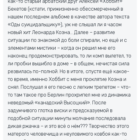
как-то старый арбатский друг Алексей «Хоббит»
Бекетов (кстати, прижизненно обессмерченный в
нашем последнем альбоме в качестве автора текста
«Оды суицидальщику»), уж не слышал ли я часом
новый хит Леонарда Коэна… Далее – развитие
ситуации по знакомой до боли спирали, но ещё и с
элементами мистики – когда он решил мне его
наконец продемонстрировать, то ли комп вылетел, то
ли пробки вышибло в доме – в общем, нечистая сила
резвилась по-полной. Но в итоге, спустя ещё какое-
то время, именно Хоббит с меня проклятие Коэна и
снял. Послушал я его песню с легким трепетом – что-
то там такое про Берлин прохрипел мне из динамика
неведомый «канадский Высоцкий». После
задумчивого глотка виски и предсказуемой в
подобной ситуации минуты молчания последовала
дикая ржачка – и это всё о нём??? Творчество этого
матерого человечища и неуловимого ковбоя как-то