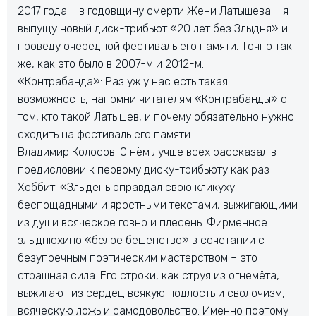
2017 года – в годовщину смерти Жени Латышева – я
выпущу новый диск-трибьют «20 лет без Злыдня» и
проведу очередной фестиваль его памяти. Точно так
же, как это было в 2007-м и 2012-м.
«Контрабанда»: Раз уж у нас есть такая
возможность, напомни читателям «Контрабанды» о
том, кто такой Латышев, и почему обязательно нужно
сходить на фестиваль его памяти.
Владимир Колосов: О нём лучше всех рассказал в
предисловии к первому диску-трибьюту как раз
Хоббит: «Злыдень оправдал свою кликуху
беспощадными и яростными текстами, выжигающими
из души всяческое говно и плесень. Фирменное
злыднюхино «белое бешенство» в сочетании с
безупречным поэтическим мастерством – это
страшная сила. Его строки, как струя из огнемёта,
выжигают из сердец всякую подлость и сволочизм,
всяческую ложь и самодовольство. Именно поэтому