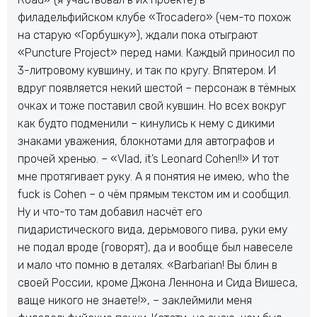
филадельфийском клубе «Trocadero» (чем-то похож
на старую «Горбушку»), ждали пока отыграют
«Puncture Project» перед нами. Каждый приносил по
3-литровому кувшину, и так по кругу. Впятером. И
вдруг появляется некий шестой – персонаж в тёмных
очках и тоже поставил свой кувшин. Но всех вокруг
как будто подменили – кинулись к нему с дикими
знаками уважения, блокнотами для автографов и
прочей хренью. – «Vlad, it’s Leonard Cohen!!» И тот
мне протягивает руку. А я понятия не имею, who the
fuck is Cohen – о чём прямым текстом им и сообщил.
Ну и что-то там добавил насчёт его
пидаристического вида, дерьмового пива, руки ему
не подал вроде (говорят), да и вообще был навеселе
и мало что помню в деталях. «Barbarian! Вы блин в
своей России, кроме Джона Леннона и Сида Вишеса,
ваще никого не знаете!», – заклеймили меня