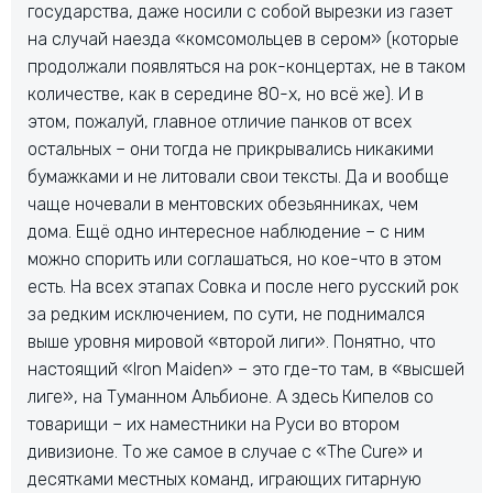
государства, даже носили с собой вырезки из газет
на случай наезда «комсомольцев в сером» (которые
продолжали появляться на рок-концертах, не в таком
количестве, как в середине 80-х, но всё же). И в
этом, пожалуй, главное отличие панков от всех
остальных – они тогда не прикрывались никакими
бумажками и не литовали свои тексты. Да и вообще
чаще ночевали в ментовских обезьянниках, чем
дома. Ещё одно интересное наблюдение – с ним
можно спорить или соглашаться, но кое-что в этом
есть. На всех этапах Совка и после него русский рок
за редким исключением, по сути, не поднимался
выше уровня мировой «второй лиги». Понятно, что
настоящий «Iron Maiden» – это где-то там, в «высшей
лиге», на Туманном Альбионе. А здесь Кипелов со
товарищи – их наместники на Руси во втором
дивизионе. То же самое в случае с «The Cure» и
десятками местных команд, играющих гитарную