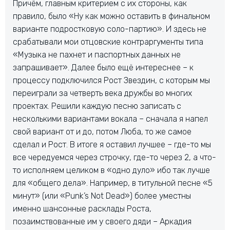
Причём, главным критерием с их стороны, как
правило, было «Ну как можно оставить в финальном
варианте подростковую соло-партию». И здесь не
срабатывали мои отцовские контраргументы типа
«Музыка не пахнет и паспортных данных не
запрашивает». Далее было ещё интереснее – к
процессу подключился Рост Звездин, с которым мы
переиграли за четверть века дружбы во многих
проектах. Решили каждую песню записать с
несколькими вариантами вокала – сначала я напел
свой вариант от и до, потом Люба, то же самое
сделал и Рост. В итоге я оставил лучшее – где-то мы
все чередуемся через строчку, где-то через 2, а что-
то исполняем целиком в «одно дуло» ибо так лучше
для «общего дела». Например, в титульной песне «5
минут» (или «Punk’s Not Dead») более уместны
именно шансонные расклады Роста,
позаимствованные им у своего дяди – Аркадия