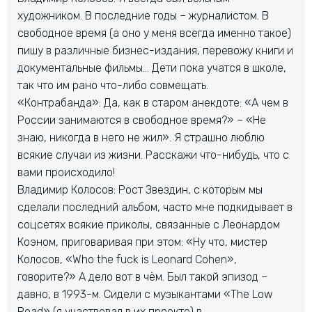
художником. В последние годы – журналистом. В
свободное время (а оно у меня всегда именно такое)
пишу в различные бизнес-издания, перевожу книги и
документальные фильмы… Дети пока учатся в школе,
так что им рано что-либо совмещать.
«Контрабанда»: Да, как в старом анекдоте: «А чем в
России занимаются в свободное время?» – «Не
знаю, никогда в него не жил». Я страшно люблю
всякие случаи из жизни. Расскажи что-нибудь, что с
вами происходило!
Владимир Колосов: Рост Звездин, с которым мы
сделали последний альбом, часто мне подкидывает в
соцсетях всякие приколы, связанные с Леонардом
Коэном, приговаривая при этом: «Ну что, мистер
Колосов, «Who the fuck is Leonard Cohen»,
говорите?» А дело вот в чём. Был такой эпизод –
давно, в 1993-м. Сидели с музыкантами «The Low
Road» (я участвовал в их проекте) в