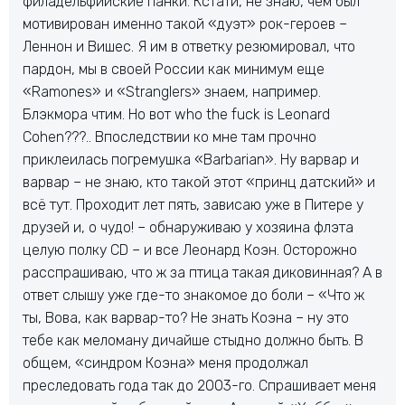
филадельфийские панки. Кстати, не знаю, чем был
мотивирован именно такой «дуэт» рок-героев –
Леннон и Вишес. Я им в ответку резюмировал, что
пардон, мы в своей России как минимум еще
«Ramones» и «Stranglers» знаем, например.
Блэкмора чтим. Но вот who the fuck is Leonard
Cohen???.. Впоследствии ко мне там прочно
приклеилась погремушка «Barbarian». Ну варвар и
варвар – не знаю, кто такой этот «принц датский» и
всё тут. Проходит лет пять, зависаю уже в Питере у
друзей и, о чудо! – обнаруживаю у хозяина флэта
целую полку CD – и все Леонард Коэн. Осторожно
расспрашиваю, что ж за птица такая диковинная? А в
ответ слышу уже где-то знакомое до боли – «Что ж
ты, Вова, как варвар-то? Не знать Коэна – ну это
тебе как меломану дичайше стыдно должно быть. В
общем, «синдром Коэна» меня продолжал
преследовать года так до 2003-го. Спрашивает меня