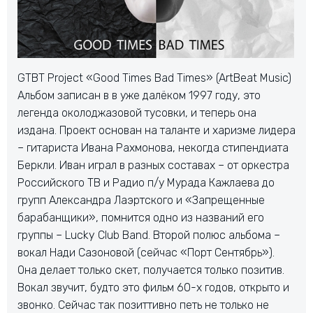
GTBT Project «Good Times Bad Times» (ArtBeat Music)
Альбом записан в в уже далёком 1997 году, это
легенда околоджазовой тусовки, и теперь она
издана. Проект основан на таланте и харизме лидера
– гитариста Ивана Рахмонова, некогда стипендиата
Беркли. Иван играл в разных составах – от оркестра
Российского ТВ и Радио п/у Мурада Кажлаева до
групп Александра Лаэртского и «Запрещенные
барабанщики», помнится одно из названий его
группы – Lucky Club Band. Второй полюс альбома –
вокал Нади Сазоновой (сейчас «Порт Сентябрь»).
Она делает только скет, получается только позитив.
Вокал звучит, будто это фильм 60-х годов, открыто и
звонко. Сейчас так позиттивно петь не только не