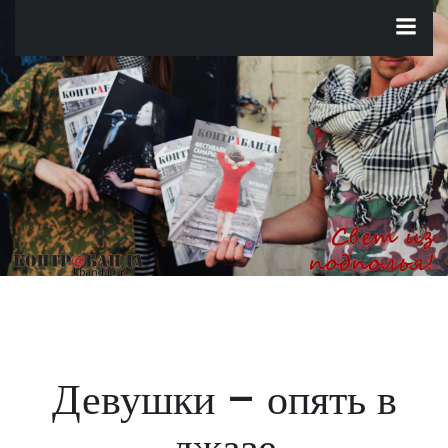
Перейти
к
содержимому
Девушки – опять в
джазе