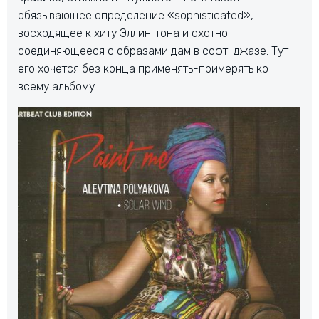
обязывающее определение «sophisticated»,
восходящее к хиту Эллингтона и охотно
соединяющееся с образами дам в софт-джазе. Тут
его хочется без конца применять-примерять ко
всему альбому.