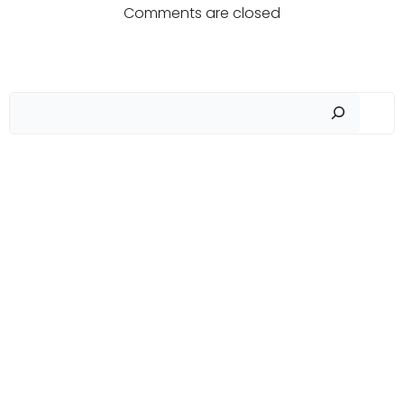
по
по
Comments are closed
записям
записям
Пои