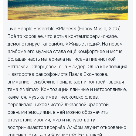
Live People Ensemble «Planes» (Fancy Music, 2015)
Всё то хорошее, что есть в контемпорери-джазе,
демонстрирует ансамбль «Живые люди». На новом
альбоме его музыка стала ещё комфортнее и мягче.
Большая часть материала написана пианисткой
Натальей Скворцовой, она – лидер. Одна композиция
– авторства саксофониств Павла Сконякова,
внимание неизбежно привлекает и колтрейновская
тема «Naima». Композиции длинные и неторопливые,
кажется, музыка имеет несколько слоёв,
переливающихся чистой джазовой красотой,
ровными эмоциями, в ней можно обозначить
отсутствие иронии, мир и искусство тут
воспринимаются всерьёз. Альбом звучит откровенно
красиво, стильно и «пушисто». Есть такой