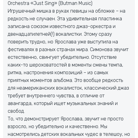
Orchestra «Just Sing» (Butman Music)
Игрушечный мишка в руках певицы на обложке – на
редкость не случаен. Эта удивительная плаcтинка
записана союзом известного джаз-оркестра и
двенадцатилетней(!) вокалистки. Этому сразу
поверить трудно, но Ярослава уже выступила на
фестивалях в разных странах мира. Симонова звучит
естественно, свингует убедительно. Отсутствие
каких-то шероховатостей в моменты смены темпа,
ритма, настронения композиций – из самых
приятных моментов альбома. Это вообще редкость
для неамериканских вокалисток, классический джаз
требует внутреннего чувства, в отличие от
авангарда, который ищет музыкальных знаний и
свобод.
То, что демонстрирует Ярослава, звучит не просто
взросло, но убедительно и качественно. Мы
насмотрелись детских вокальных чудес в телешоу, но