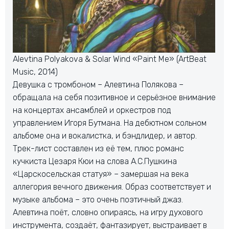
Alevtina Polyakova & Solar Wind «Paint Me» (ArtBeat
Music, 2014)
Девушка с тромбоном – Алевтина Полякова –
обращала на себя позитивное и серьёзное внимание
на концертах ансамблей и оркестров под
управлением Игоря Бутмана. На дебютном сольном
альбоме она и вокалистка, и бэндлидер, и автор.
Трек-лист составлен из её тем, плюс романс
кучкиста Цезаря Кюи на слова А.С.Пушкина
«Царскосельская статуя» – замершая на века
аллегория вечного движения. Образ соответствует и
музыке альбома – это очень поэтичный джаз.
Алевтина поёт, словно опираясь, на игру духового
инструмента, создаёт, фантазирует, выстраивает в