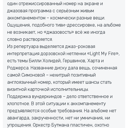
один отрежиссированный номер на экране и
джазовая программа с серьёзным живым
аккомпанементом – космически разные вещи.
Ощущения, подобного тиви-дрессировке, на альбоме
не возникает, но «джазовость» всё же иногда
словно растворяется.
Из репертуара выделяется джаз-роковая
интерпретация дорзовской нетленки «Light My Fire»,
есть темы Билли Холидей, Гершвинов, Харта и
Роджерса. Названние диску дала вещь, сочиненная
самой Симоновой – нехитрый позитивный
англоязычный номер, который имеет шансы стать
визитной карточкой исполнительницы.
Поддержка вундеркиндов – дело ответственное и
хлопотное. В этой ситуации к аккомпанементу
предъявляются особые требования. На альбоме нет
авангарда, закрученности, нет ни умничания, ни
упрощения. Оркестр Бутмана пластичен, охотно