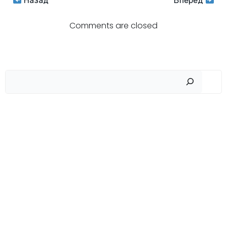
Навигация
Навигация
Назад
Вперёд
по
по
Comments are closed
записям
записям
Пои