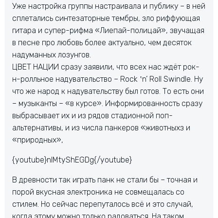
Уже настройка группы настраивала и публику – в ней
сплетались синтезаторные тембры, зло риффующая
гитара и супер-рифма «Лиепай-полицай», звучащая
в песне про любовь более актуально, чем десяток
надуманных лозунгов.
ЦВЕТ НАЦИИ сразу заявили, что всех нас ждёт рок-
н-ролльное надувательство – Rock ‛n’ Roll Swindle. Ну
что же народ к надувательству был готов. То есть они
– музыканты – «в курсе». Информированность сразу
выбрасывает их и из рядов стадионной поп-
альтернативы, и из числа панкеров «животныхз и
«природных»,
{youtube}nlMtyShEGDg{/youtube}
В древности так играть панк не стали бы – точная и
порой вкусная электроника не совмещалась со
стилем. Но сейчас перепуталось всё и это случай,
когда этому можно только радоваться. На таком