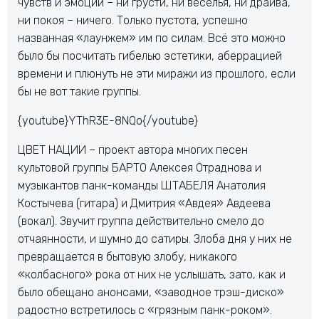
чувств и эмоций – ни грусти, ни веселья, ни драйва,
ни покоя – ничего. Только пустота, успешно
названная «лаунжем» им по силам. Всё это можно
было бы посчитать гибелью эстетики, аберрацией
времени и плюнуть не эти миражи из прошлого, если
бы не вот такие группы.
{youtube}YThR3E-8NQo{/youtube}
ЦВЕТ НАЦИИ – проект автора многих песен
культовой группы БАРТО Алексея Отраднова и
музыкантов панк-команды ШТАБЕЛЯ Анатолия
Костычева (гитара) и Дмитрия «Авдея» Авдеева
(вокал). Звучит группа действительно смело до
отчаянности, и шумно до сатиры. Злоба дня у них не
превращается в бытовую злобу, никакого
«колбасного» рока от них не услышать, зато, как и
было обещано анонсами, «заводное трэш-диско»
радостно встретилось с «грязным панк-роком».