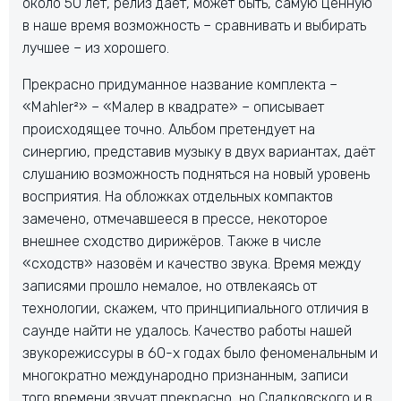
около 50 лет, релиз даёт, может быть, самую ценную
в наше время возможность – сравнивать и выбирать
лучшее – из хорошего.
Прекрасно придуманное название комплекта –
«Mahler²» – «Малер в квадрате» – описывает
происходящее точно. Альбом претендует на
синергию, представив музыку в двух вариантах, даёт
слушанию возможность подняться на новый уровень
восприятия. На обложках отдельных компактов
замечено, отмечавшееся в прессе, некоторое
внешнее сходство дирижёров. Также в числе
«сходств» назовём и качество звука. Время между
записями прошло немалое, но отвлекаясь от
технологии, скажем, что принципиального отличия в
саунде найти не удалось. Качество работы нашей
звукорежиссуры в 60-х годах было феноменальным и
многократно международно признанным, записи
того времени звучат прекрасно, но Сладковского и в