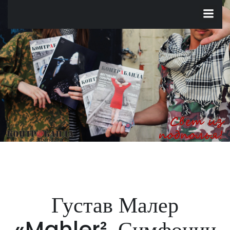
Перейти
к
содержимому
Густав Малер
«Mahler². Симфонии