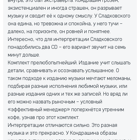
внутрь, это бал экстраверта. Кондрашин грозен,
экзистенциален и иногда страшен, он разрывает
музыку и сводит её к одному смыслу. У Сладковского
она едина, но тревожна и спокойна, у него тучи –
далеко, на горизонте, он ровней и понятнее.
Интересно, что для интерпретации Сладковского
понадобились два CD – его вариант звучит на семь
минут дольше.
Комплект прелюбопытнейший. Издание учит слышать
детали, сравнивать и осознавать услышанное. О
таком подходе к изданию музыки мечтают меломаны,
подбирая разные исполнения любимой музыки, или
разные издания одних и тех же записей. Но вряд ли
его можно назвать рыночным – условный
«эффективный менеджер» поперхнётся утренним
кофе, узнав про этот комплект.
Интерпретации отличаются сильно. Это разная
музыка и это прекрасно. У Кондрашина образы