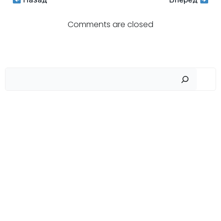
Навигация
Навигация
по
по
Comments are closed
записям
записям
Пои