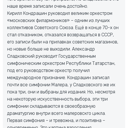
наше время записали очень достойно.
Кирилл Кондрашин руководил великим оркестром
«московских филармоников» – одним из лучших
коллективов Советского Союза. Ещё в конце 70-х он
стал отказником, отказался возвращаться в СССР,
его записи были на прилавках советских магазинов,
но новые больше не выходили. Александр
Сладковский руководит Государственным
симфоническим оркестром Республики Татарстан,
под его руководством оркестр получил
международное признание. Кондрашин записал
почти все симфонии Малера, у Сладковского же их
пока три, они и выбраны для издания. Но, несмотря
на некоторую искусственность выбора, эти три
симфонии складываются в своеобразную
драматургию внутри всего малеровскго цикла.
Первая симфония – и тревожна, и позитивна –
одновременно. Это картина взросления,