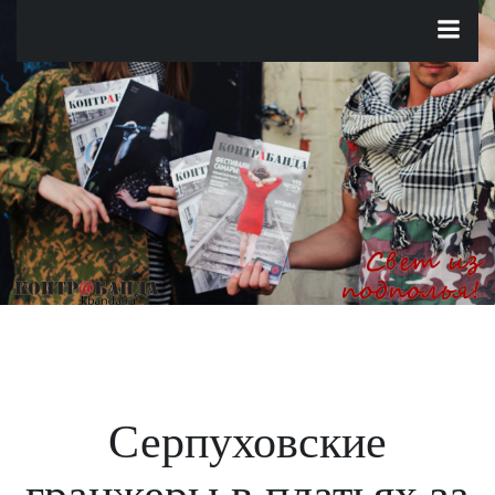
Перейти
к
содержимому
Серпуховские
гранжеры в платьях за