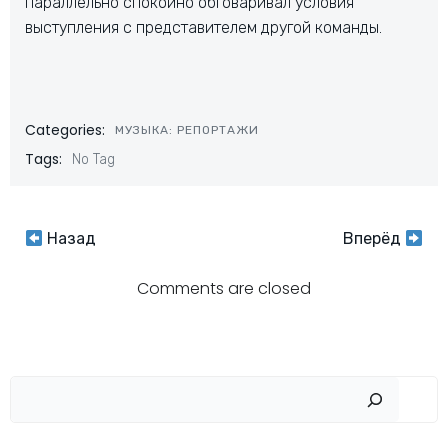
параллельно спокойно обговаривал условия
выступления с представителем другой команды.
Categories:
МУЗЫКА: РЕПОРТАЖИ
Tags:
No Tag
Навигация
Навигация
Назад
Вперёд
по
по
Comments are closed
записям
записям
Пои