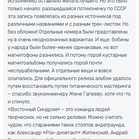
исполнения) оставляло желать лучшего. Но это было
только начало: разошедшаяся потихонечку по СССР
эта запись появлялась из разных источников под
различными названиями и с разным трек-листом. Но
без обложки! Отдельные номера были представлены
ну в очень неоднозначных вариантах. И еще: бобины
у народа были более-менее одинаковые, но вот
магнитофоны разнились. И потому порой кустарные
магнитоальбомы получались порой почти
неслушабельными. А отдельные вещи и вовсе
осыпались. Для официального релиза альбом удалось
путем восстановить путем титанического мастеринга
– спасибо звукоинженеру Жене Гапееву, хотя что-то
и сгинуло.
«Восточный Синдром» – это команда людей
творческих, но не сильно деловых. Можно считать
чудом, что стараниями таких столпов андеграунда,
как Александр «Рок-дилетант» Житинский, Андрей