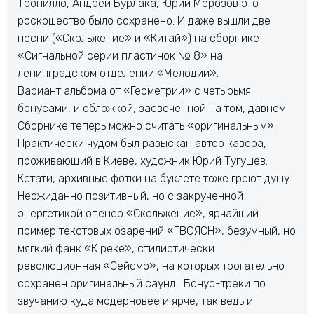
Тропилло, Андрей Бурлака, Юрий Морозов это
роскошество было сохранено. И даже вышли две
песни («Скольжение» и «Китай») на сборнике
«Сигнальной серии пластинок № 8» на
ленинградском отделении «Мелодии».
Вариант альбома от «Геометрии» с четырьмя
бонусами, и обложкой, засвеченной на том, давнем
Сборнике теперь можно считать «оригинальным».
Практически чудом был разыскан автор кавера,
проживающий в Киеве, художник Юрий Тугушев.
Кстати, архивные фотки на буклете тоже греют душу.
Неожиданно позитивный, но с закрученной
энергетикой опенер «Скольжение», ярчайший
пример текстовых озарений «ГВСЯСН», безумный, но
мягкий фанк «К реке», стилистически
революционная «Сейсмо», на которых трогательно
сохранен оригинальный саунд . Бонус-треки по
звучанию куда модерновее и ярче, так ведь и