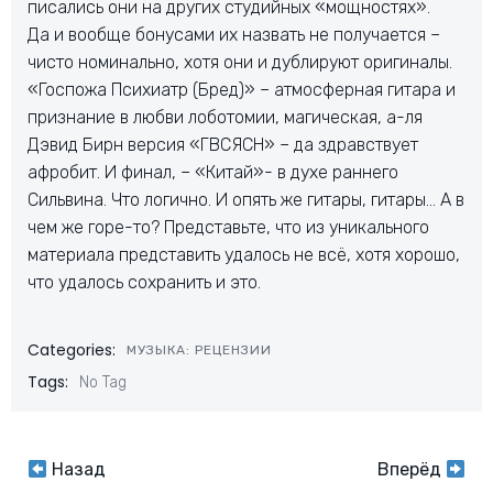
писались они на других студийных «мощностях».
Да и вообще бонусами их назвать не получается –
чисто номинально, хотя они и дублируют оригиналы.
«Госпожа Психиатр (Бред)» – атмосферная гитара и
признание в любви лоботомии, магическая, а-ля
Дэвид Бирн версия «ГВСЯСН» – да здравствует
афробит. И финал, – «Китай»- в духе раннего
Сильвина. Что логично. И опять же гитары, гитары… А в
чем же горе-то? Представьте, что из уникального
материала представить удалось не всё, хотя хорошо,
что удалось сохранить и это.
Categories:
МУЗЫКА: РЕЦЕНЗИИ
Tags:
No Tag
Навигация
Навигация
Назад
Вперёд