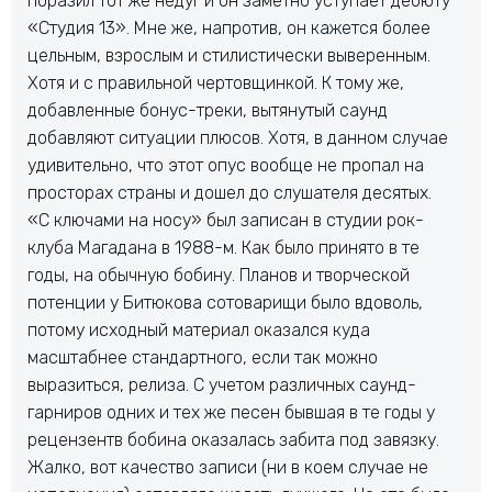
поразил тот же недуг и он заметно уступает дебюту
«Студия 13». Мне же, напротив, он кажется более
цельным, взрослым и стилистически выверенным.
Хотя и с правильной чертовщинкой. К тому же,
добавленные бонус-треки, вытянутый саунд
добавляют ситуации плюсов. Хотя, в данном случае
удивительно, что этот опус вообще не пропал на
просторах страны и дошел до слушателя десятых.
«С ключами на носу» был записан в студии рок-
клуба Магадана в 1988-м. Как было принято в те
годы, на обычную бобину. Планов и творческой
потенции у Битюкова сотоварищи было вдоволь,
потому исходный материал оказался куда
масштабнее стандартного, если так можно
выразиться, релиза. С учетом различных саунд-
гарниров одних и тех же песен бывшая в те годы у
рецензентв бобина оказалась забита под завязку.
Жалко, вот качество записи (ни в коем случае не