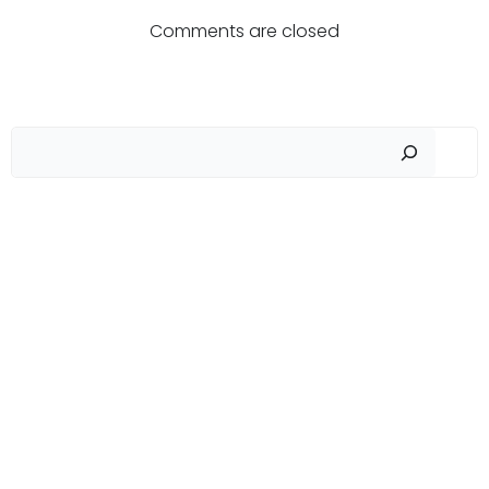
по
по
Comments are closed
записям
записям
Пои