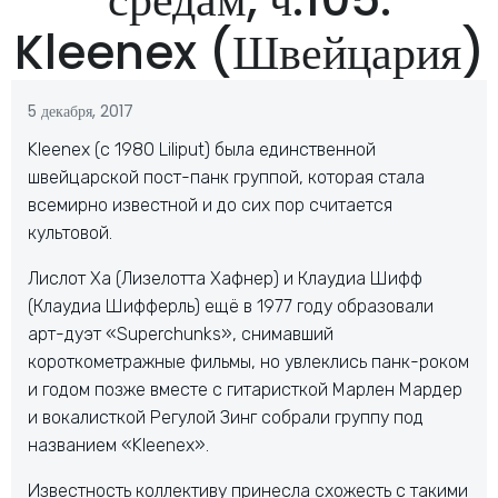
Kleenex (Швейцария)
5 декабря, 2017
Kleenex (с 1980 Liliput) была единственной
швейцарской пост-панк группой, которая стала
всемирно известной и до сих пор считается
культовой.
Лислот Ха (Лизелотта Хафнер) и Клаудиа Шифф
(Клаудиа Шифферль) ещё в 1977 году образовали
арт-дуэт «Superchunks», снимавший
короткометражные фильмы, но увлеклись панк-роком
и годом позже вместе с гитаристкой Марлен Мардер
и вокалисткой Регулой Зинг собрали группу под
названием «Kleenex».
Известность коллективу принесла схожесть с такими