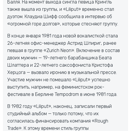
Балля. На момент выхода сингла певица Крингль
также вышла из группы, и «Liliput» временно стал
дуэтом. Клаудиа Шифф сообщила в интервью об
«огромной горе долгов», которые стесняют группу.
В конце января 1981 года новой вокалисткой стала
26-летняя офис-менеджер Астрид Шпириг, ранее
певшая в группе «Zurich Neon». Включение в состав
двоих мужчин — 19-летнего барабанщика Беата
Шлаттера и 22-летнего саксофониста Кристофа
Херцога — вызвало иронию в музыкальной прессе.
Участие мужчин не помешало «Liliput» успешно
выступить, например, на феминистском рок-
фестивале в Берлине Tempodrom в июне 1981 года.
В 1982 году «Liliput», наконец, записали первый
студийный альбом — только потому, что их
согласилась финансировать компания «Rough
Trade». К этому времени стиль группы