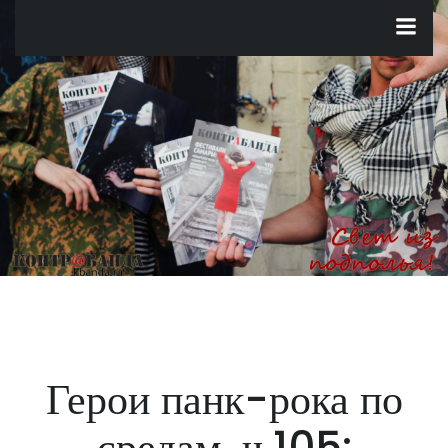
Перейти
к
содержимому
Герои панк-рока по
средам, ч.105: