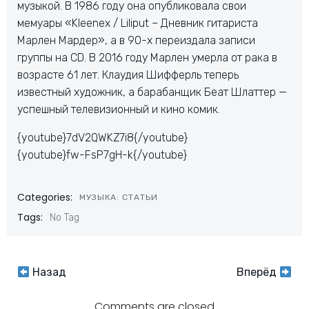
музыкой. В 1986 году она опубликовала свои
мемуары «Kleenex / Liliput – Дневник гитариста
Марлен Мардер», а в 90-х переиздала записи
группы на CD. В 2016 году Марлен умерла от рака в
возрасте 61 лет. Клаудия Шифферль теперь
известный художник, а барабанщик Беат Шлаттер —
успешный телевизионный и кино комик.
{youtube}7dV2QWKZ7i8{/youtube}
{youtube}fw-FsP7gH-k{/youtube}
Categories:
МУЗЫКА: СТАТЬИ
Tags:
No Tag
Навигация
Навигация
Назад
Вперёд
Comments are closed