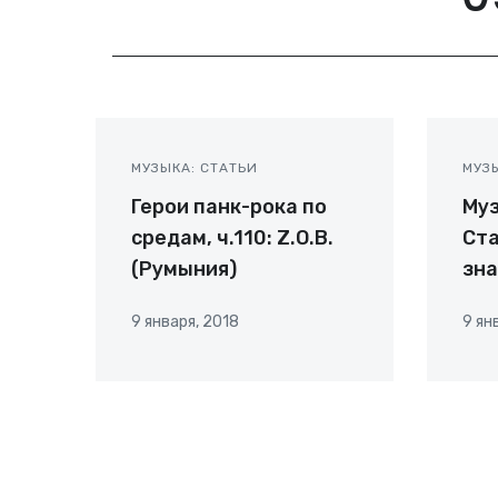
МУЗЫКА: СТАТЬИ
МУЗ
Герои панк-рока по
Му
средам, ч.110: Z.O.B.
Ста
(Румыния)
зна
9 января, 2018
9 ян