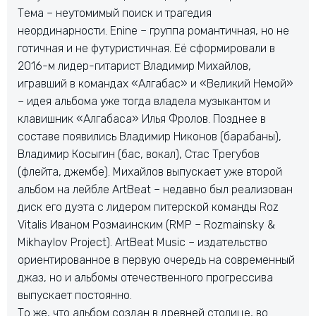
Тема – неутомимый поиск и трагедия
неординарности. Enine – группа романтичная, но не
готичная и не футуристичная. Её сформировали в
2016-м лидер-гитарист Владимир Михайлов,
игравший в командах «Алгабас» и «Великий Немой»
– идея альбома уже тогда владела музыкантом и
клавишник «Алгабаса» Илья Фролов. Позднее в
составе появились Владимир Никонов (барабаны),
Владимир Косыгин (бас, вокал), Стас Трегубов
(флейта, джембе). Михайлов выпускает уже второй
альбом на лейбле ArtBeat – недавно был реализован
диск его дуэта с лидером питерской команды Roz
Vitalis Иваном Розмаинским (RMP – Rozmainsky &
Mikhaylov Project). ArtBeat Music – издательство
ориентированное в первую очередь на современный
джаз, но и альбомы отечественного прогрессива
выпускает постоянно.
То же, что альбом создан в древней столице, во