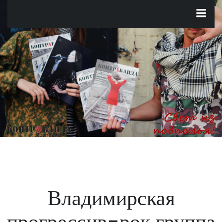
Перейти
к
содержимому
Владимирская
прогрессив-рок группа