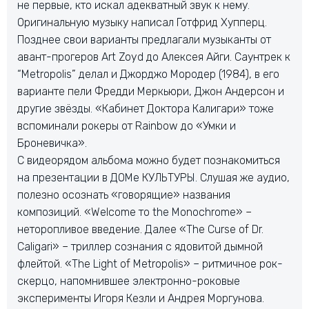
не первые, кто искал адекватный звук к нему.
Оригинальную музыку написал Готфрид Хупперц.
Позднее свои варианты предлагали музыканты от
авант-прогеров Art Zoyd до Алексея Айги. Саунтрек к
“Metropolis” делал и Джорджо Мородер (1984), в его
варианте пели Фредди Меркьюри, Джон Андерсон и
другие звёзды. «Кабинет Доктора Калигари» тоже
вспоминали рокеры от Rainbow до «Умки и
Броневичка».
С видеорядом альбома можно будет познакомиться
на презентации в ДОМе КУЛЬТУРЫ. Слушая же аудио,
полезно осознать «говорящие» названия
композиций. «Welcome то the Monochromе» –
неторопливое введение. Далее «The Curse of Dr.
Caligari» – триллер сознания с ядовитой дымной
флейтой. «The Light of Metropolis» – ритмичное рок-
скерцо, напомнившее электронно-роковые
эксперименты Игоря Кезли и Андрея Моргунова.