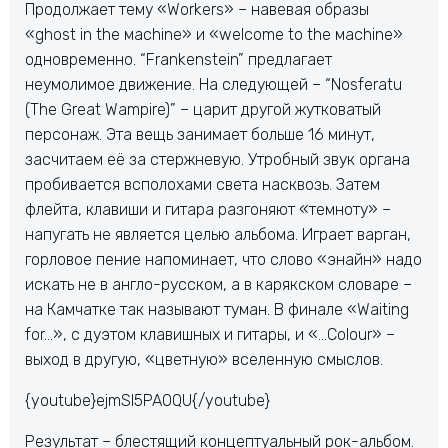
Продолжает тему «Workers» – навевая образы
«ghost in the мachine» и «welcome to the мachine»
одновременно. “Frankenstein” предлагает
неумолимое движение. На следующей – “Nosferatu
(The Great Wampire)” – царит другой жутковатый
персонаж. Эта вещь занимает больше 16 минут,
засчитаем её за стержневую. Утробный звук органа
пробивается всполохами света насквозь. Затем
флейта, клавиши и гитара разгоняют «темноту» –
напугать не является целью альбома. Играет варган,
горловое пение напоминает, что слово «энайн» надо
искать не в англо-русском, а в карякском словаре –
на Камчатке так называют туман. В финале «Waiting
for…», с дуэтом клавишных и гитары, и «…Colour» –
выход в другую, «цветную» вселенную смыслов.
{youtube}ejmSI5PAOQU{/youtube}
Результат – блестящий концептуальный рок-альбом.