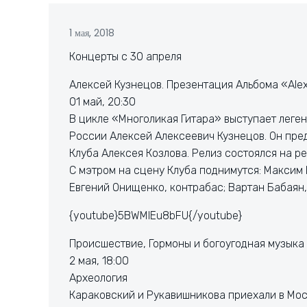
1 мая, 2018
Концерты с 30 апреля
Алексей Кузнецов. Презентация Альбома «Alexe
01 май, 20:30
В цикле «Многоликая Гитара» выступает леге
России Алексей Алексеевич Кузнецов. Он пре
Клуба Алексея Козлова. Релиз состоялся на ре
С мэтром на сцену Клуба поднимутся: Максим
Евгений Онищенко, контрабас; Вартан Бабаян,
{youtube}5BWMIEu8bFU{/youtube}
Происшествие, Гормоны и богоугодная музыка
2 мая, 18:00
Археология
Караковский и Рукавишникова приехали в Мос