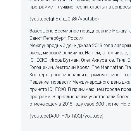
программе – лучшие песни, ответы на вопросы
{youtube}qh6kTi_Ofj8{/youtube}
Завершено Всемирное празднование Междуна
Санкт Петербург, Россия
Международный день джаза 2018 года заверши
звёзд мировой величины. На нём, в том числе,
ЮНЕСКО, Игорь Бутман, Олег Аккуратов, Тилл 
Голощекин, Анатолий Кролл, The Manhattan Tra
Концерт транслировался в прямом эфире по в
Решение провести Международного день джаз
принято ЮНЕСКО. В принимающем городе про
программ. В праздновании участвовали более 
отмечающем в 2018 году свое 300-летие. Но ст
{youtube}AJUFH9b-hOQ{/youtube}