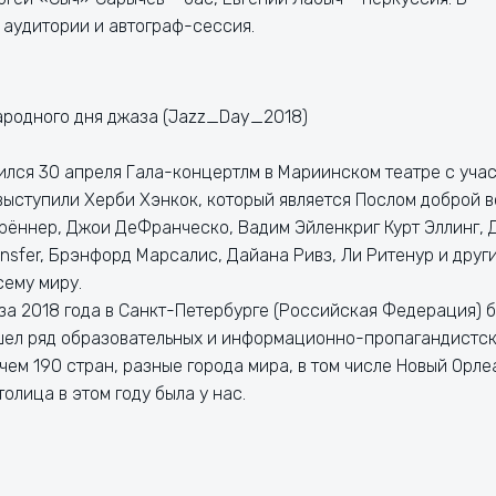
 аудитории и автограф-сессия.
родного дня джаза (Jazz_Day_2018)
лся 30 апреля Гала-концертлм в Мариинском театре с уча
 выступили Херби Хэнкок, который является Послом доброй 
Брённер, Джои ДеФранческо, Вадим Эйленкриг Курт Эллинг, 
nsfer, Брэнфорд Марсалис, Дайана Ривз, Ли Ритенур и други
сему миру.
а 2018 года в Санкт-Петербурге (Российская Федерация) 
шел ряд образовательных и информационно-пропагандистс
чем 190 стран, разные города мира, в том числе Новый Орле
олица в этом году была у нас.