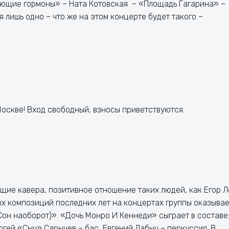
ющие гормоны» – Ната Котовская – «Площадь Гагарина» –
 лишь одно – что же на этом концерте будет такого –
Москве! Вход свободный, взносы приветствуются.
ящие кавера, позитивное отношение таких людей, как Егор Л
ных композиций последних лет на концертах группы оказыва
н наоборот)». «Дочь Монро И Кеннеди» сыграет в составе
ргей «Сыч» Сарычев – бас, Евгений Лабыч – перкуссия. В