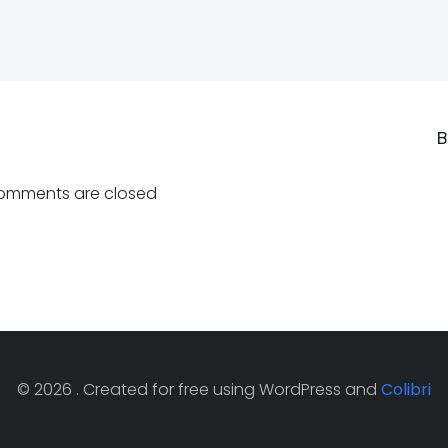
Навигация
В
по
omments are closed
записям
© 2026 . Created for free using WordPress and
Colibri