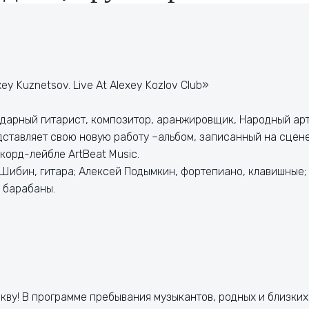
y Kuznetsov. Live At Alexey Kozlov Club»
ндарный гитарист, композитор, аранжировщик, Народный ар
дставляет свою новую работу –альбом, записанный на сцен
корд-лейбле ArtBeat Music.
 Шибин, гитара; Алексей Подымкин, фортепиано, клавишные;
 барабаны.
кву! В программе пребывания музыкантов, родных и близких