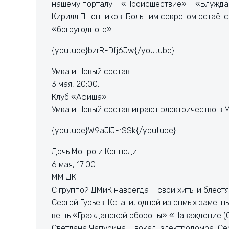
нашему порталу – «Происшествие» – «Блужда
Кирилл Пшёнников. Большим секретом остаётся
«богоугодного».
{youtube}bzrR-Dfj6Jw{/youtube}
Умка и Новый состав
3 мая, 20:00.
Клуб «Афиша»
Умка и Новый состав играют электричество в 
{youtube}W9aJlJ-rSSk{/youtube}
Дочь Монро и Кеннеди
6 мая, 17:00
ММ ДК
С группой ДМиК навсегда – свои хиты и блест
Сергей Гурьев. Кстати, одной из спмых замет
вещь «Гражданской обороны» «Наваждение (Со
Светлана Чапурина – вокал, электродомра, Се