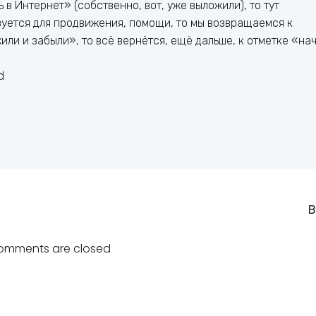
 в Интернет» (собственно, вот, уже выложили), то тут
зуется для продвижения, помощи, то мы возвращаемся к
ли и забыли», то всё вернётся, ещё дальше, к отметке «на
d
Навигация
В
по
omments are closed
записям