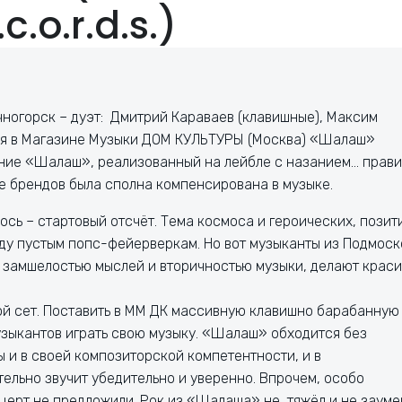
.c.o.r.d.s.)
чногорск – дуэт: Дмитрий Караваев (клавишные), Максим
мся в Магазине Музыки ДОМ КУЛЬТУРЫ (Москва) «Шалаш»
ние «Шалаш», реализованный на лейбле с назанием… прави
ре брендов была сполна компенсирована в музыке.
ось – стартовый отсчёт. Тема космоса и героических, позит
оду пустым попс-фейерверкам. Но вот музыканты из Подмоск
т замшелостью мыслей и вторичностью музыки, делают крас
.
ой сет. Поставить в ММ ДК массивную клавишно барабанную
узыкантов играть свою музыку. «Шалаш» обходится без
ы и в своей композиторской компетентности, и в
ельно звучит убедительно и уверенно. Впрочем, особо
нцерт не предложили. Рок из «Шалаша» не тяжёл и не заумен