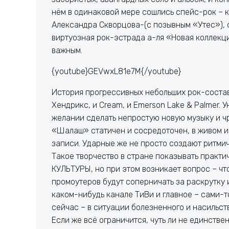
нём в одинаковой мере сошлись спейс-рок – 
Александра Скворцова-(с позывным «Утес»),
виртуозная рок-эстрада а-ля «Новая коллекци
важным.
{youtube}GEVwxL81e7M{/youtube}
История прогрессивных небольших рок-состав
Хендрикс, и Cream, и Emerson Lake & Palmer. 
желании сделать непростую новую музыку и ч
«Шалаш» статичен и сосредоточен, в живом и
записи. Ударные же не просто создают ритмиче
Такое творчество в стране показывать практ
КУЛЬТУРЫ, но при этом возникает вопрос – чт
промоутеров будут соперничать за раскрутку 
каком-нибудь канале ТиВи и главное – сами-то
сейчас – в ситуации болезненного и насильс
Если же всё ограничится, чуть ли не единств