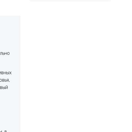
льно
ивных
овья,
ивый
, в