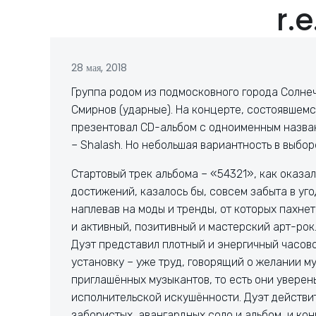
r.e
28 мая, 2018
Группа родом из подмосковного города Солне
Смирнов (ударные). На концерте, состоявше
презентовал CD-альбом с одноименным назва
– Shalash. Но небольшая вариантность в выбо
Стартовый трек альбома – «54321», как оказал
достижений, казалось бы, совсем забыта в уг
наплевав на моды и тренды, от которых пахне
и активный, позитивный и мастерский арт-рок
Дуэт представил плотный и энергичный часов
установку – уже труд, говорящий о желании м
приглашённых музыкантов, то есть они уверен
исполнительской искушённости. Дуэт действит
забористых, авангардных соло и альбом, и ко