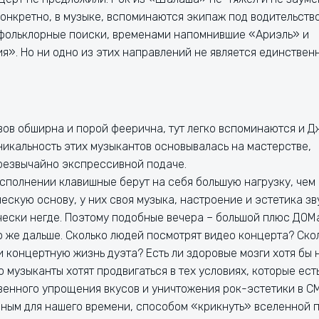
конкретно, в музыке, вспоминаются экипаж под водительств
 фольклорные поиски, временами напомнившие «Ариэль» и
я». Но ни одно из этих направлений не является единствен
ов обширна и порой феерична, тут легко вспоминаются и 
Уникальность этих музыкантов основывалась на мастерстве,
резвычайно экспрессивной подаче.
сполнении клавишные берут на себя большую нагрузку, чем
скую основу, у них своя музыка, настроение и эстетика зв
ически негде. Поэтому подобные вечера – большой плюс ДОМ
о же дальше. Сколько людей посмотрят видео концерта? Ско
и концертную жизнь дуэта? Есть ли здоровые мозги хотя бы 
 музыканты хотят продвигаться в тех условиях, которые ест
твенного упрощения вкусов и уничтожения рок-эстетики в С
енным для нашего времени, способом «крикнуть» вселенной 