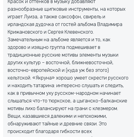
Красок и оттенков в музыку добавляют
разнообразные щипковые инструменты, на которых
играет Луиза, а также саксофон, свирель и
ирландская дудочка от гостей альбома Владимира
Крижановского и Сергея Клевенского.
Замечательным на альбоме является и то, как
здорово и изящно группа подмешивает в
традиционные русские мотивы элементы музыки
других культур – восточной, ближневосточной,
восточно-европейской и (куда уж без этого)
кельтской. «Якруна» хорошо умеет скрести русского
и находить татарина: интересно слушать и следить,
как в привычном уху русском-народном начинает
слышаться что-то тюркское, а цыганско-балканские
мотивы лихо балансируют на грани с клезмером.
Вещи, казавшиеся далекими и непохожими,
обнаруживают тайные и древние связи. Это
происходит благодаря гибкости всех