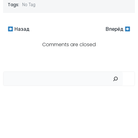
Tags:
No Tag
Навигация
Навигация
Назад
Вперёд
по
по
Comments are closed
записям
записям
Пои