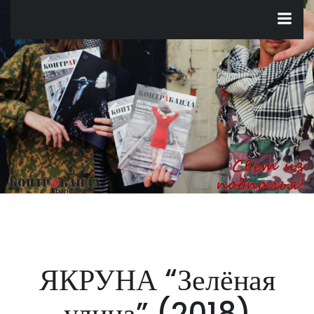
Перейти
к
содержимому
ЯКРУНА “Зелёная
улица” (2018)