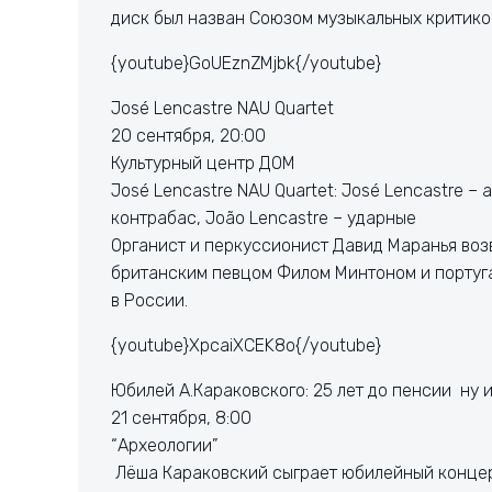
диск был назван Союзом музыкальных критиков
{youtube}GoUEznZMjbk{/youtube}
José Lencastre NAU Quartet
20 сентября, 20:00
Культурный центр ДОМ
José Lencastre NAU Quartet: José Lencastre – а
контрабас, João Lencastre – ударные
Органист и перкуссионист Давид Маранья возв
британским певцом Филом Минтоном и португа
в России.
{youtube}XpcaiXCEK8o{/youtube}
Юбилей А.Караковского: 25 лет до пенсии ну 
21 сентября, 8:00
“Археологии”
Лёша Караковский сыграет юбилейный концер