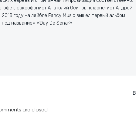
ских евреев и спонтанная импровизация соответственно.
Логофет, саксофонист Анатолий Осипов, кларнетист Андрей
 2018 году на лейбле Fancy Music вышел первый альбом
 под названием «Day De Senar»
Навигация
В
по
omments are closed
записям