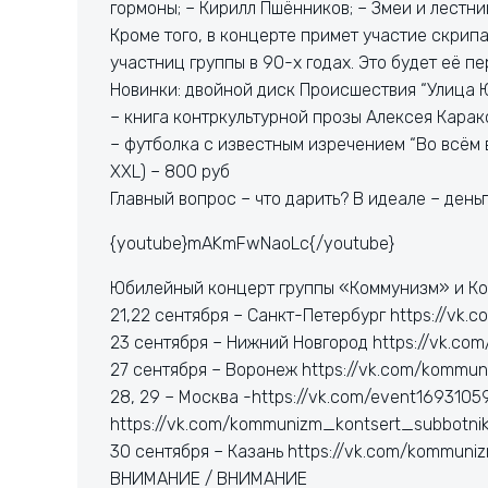
гормоны; – Кирилл Пшёнников; – Змеи и лестни
Кроме того, в концерте примет участие скрипа
участниц группы в 90-х годах. Это будет её п
Новинки: двойной диск Происшествия “Улица Ю
– книга контркультурной прозы Алексея Карак
– футболка с известным изречением “Во всём в
XXL) – 800 руб
Главный вопрос – что дарить? В идеале – день
{youtube}mAKmFwNaoLc{/youtube}
Юбилейный концерт группы «Коммунизм» и Ко
21,22 сентября – Санкт-Петербург https://vk
23 сентября – Нижний Новгород https://vk.co
27 сентября – Воронеж https://vk.com/kommu
28, 29 – Москва -https://vk.com/event1693105
https://vk.com/kommunizm_kontsert_subbotni
30 сентября – Казань https://vk.com/kommuni
ВНИМАНИЕ / ВНИМАНИЕ