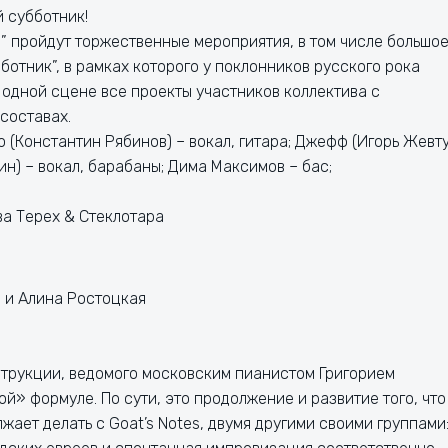
 субботник!
” пройдут торжественные мероприятия, в том числе большо
отник”, в рамках которого у поклонников русского рока
 одной сцене все проекты участников коллектива с
составах.
Уо (Константин Рябинов) – вокал, гитара; Джефф (Игорь Жевту
ин) – вокал, барабаны; Дима Максимов – бас;
ва Терех & Стеклотара
 и Алина Ростоцкая
рукции, ведомого московским пианистом Григорием
» формуле. По сути, это продолжение и развитие того, что
ает делать с Goat’s Notes, двумя другими своими группами