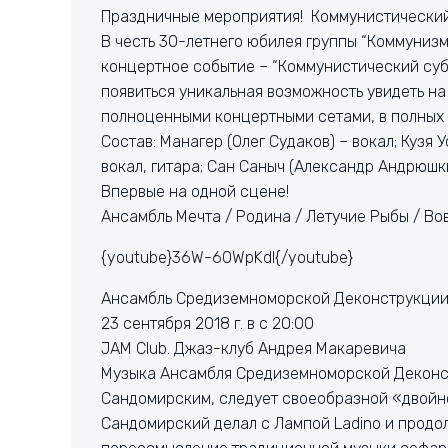
Праздничные мероприятия! Коммунистический
В честь 30-летнего юбилея группы “Коммунизм
концертное событие – “Коммунистический субб
появиться уникальная возможность увидеть на
полноценными концертными сетами, в полных 
Состав: Манагер (Олег Судаков) – вокал; Кузя 
вокал, гитара; Сан Саныч (Александр Андрюшк
Впервые на одной сцене!
Ансамбль Мечта / Родина / Летучие Рыбы / Во
{youtube}36W-60WpKdI{/youtube}
Ансамбль Средиземноморской Деконструкции
23 сентября 2018 г. в с 20:00
JAM Club. Джаз-клуб Андрея Макаревича
Музыка Ансамбля Средиземноморской Деконст
Сандомирским, следует своеобразной «двойной
Сандомирский делал с Лампой Ladino и продолж