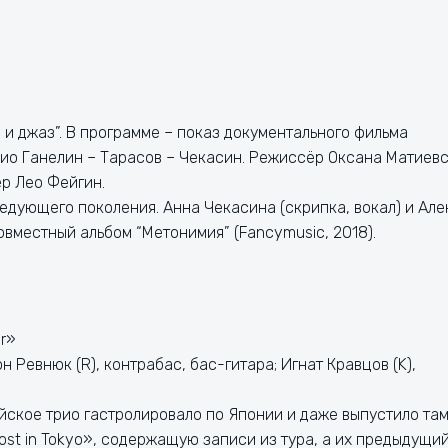
 и джаз”. В программе – показ документального фильма
ио Ганелин – Тарасов – Чекасин. Режиссёр Оксана Матиевс
р Лео Фейгин.
едующего поколения. Анна Чекасина (скрипка, вокал) и Але
овместный альбом “Метонимия” (Fancymusic, 2018).
r»
он Ревнюк (R), контрабас, бас-гитара; Игнат Кравцов (K),
йское трио гастролировало по Японии и даже выпустило та
st in Tokyo», содержащую записи из тура, а их предыдущи