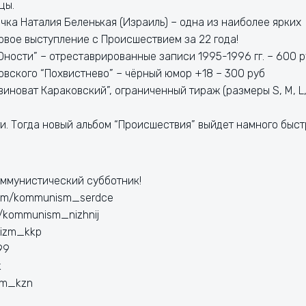
цы.
чка Наталия Беленькая (Израиль) – одна из наиболее ярких
ервое выступление с Происшествием за 22 года!
ности” – отреставрированные записи 1995-1996 гг. – 600 р
овского “Похвистнево” – чёрный юмор +18 – 300 руб
иноват Караковский”, ограниченный тираж (размеры S, M, L,
ги. Тогда новый альбом “Происшествия” выйдет намного быст
ммунистический субботник!
.com/kommunism_serdce
m/kommunism_nizhnij
nizm_kkp
99
k
zm_kzn