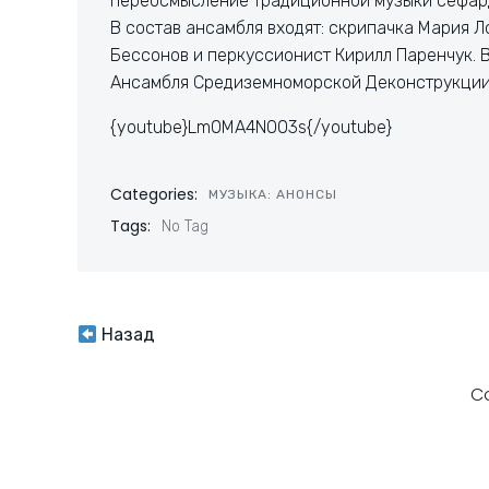
переосмысление традиционной музыки сефард
В состав ансамбля входят: скрипачка Мария 
Бессонов и перкуссионист Кирилл Паренчук. В
Ансамбля Средиземноморской Деконструкции
{youtube}Lm0MA4NO03s{/youtube}
Categories:
МУЗЫКА: АНОНСЫ
Tags:
No Tag
Навигация
Назад
по
C
записям