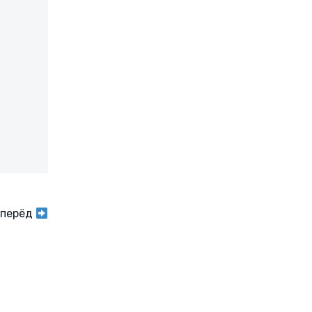
перёд