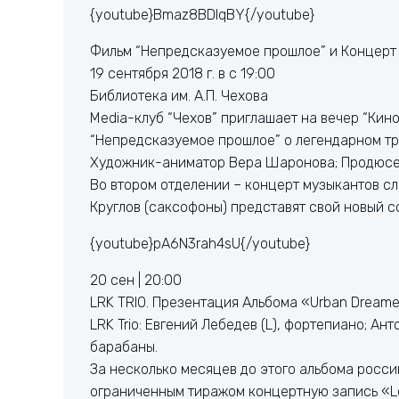
{youtube}Bmaz8BDIqBY{/youtube}
Фильм “Непредсказуемое прошлое” и Концерт
19 сентября 2018 г. в с 19:00
Библиотека им. А.П. Чехова
Media-клуб “Чехов” приглашает на вечер “Кино
“Непредсказуемое прошлое” о легендарном тр
Художник-аниматор Вера Шаронова; Продюсе
Во втором отделении – концерт музыкантов сл
Круглов (саксофоны) представят свой новый с
{youtube}pA6N3rah4sU{/youtube}
20 сен | 20:00
LRK TRIO. Презентация Альбома «Urban Dreame
LRK Trio: Евгений Лебедев (L), фортепиано; Ант
барабаны.
За несколько месяцев до этого альбома росси
ограниченным тиражом концертную запись «Lo