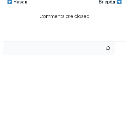
Навигация
Навигация
Назад
Вперёд
по
по
Comments are closed
записям
записям
Пои