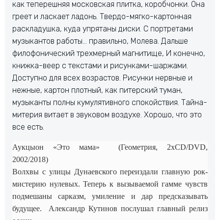
как теперешняя московская плитка, коробчонки. Она
греет и ласкает ладонь. Твердо-мягко-картонная
раскладушка, куда упрятаны диски. С портретами
музыкантов работы… правильно, Молева. Дальше
филофонический трехмерный магнитище, И конечно,
книжка-веер с текстами и рисунками-шаржами.
Доступно для всех возрастов. Рисунки нервные и
нежные, картон плотный, как питерский туман,
музыканты полны кумулятивного спокойствия. Тайна-
митерия витает в звуковом воздухе. Хорошо, что это
все есть.
Аукцыон «Это мама»
(Геометрия, 2
x
CD/DVD,
2002/2018)
Волхвы с улицы Дунаевского переиздали главную рок-
мистерию нулевых. Теперь к вызываемой гамме чувств
подмешаны сарказм, умиление и дар предсказывать
будущее.
Александр Кутинов послушал главный релиз