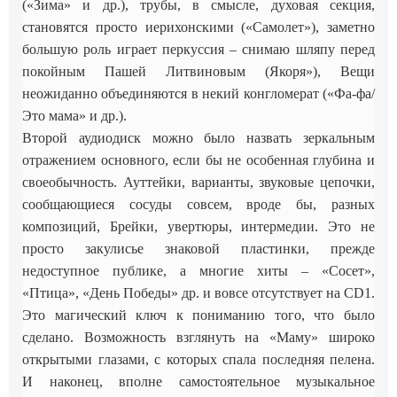
(«Зима» и др.), трубы, в смысле, духовая секция,
становятся просто иерихонскими («Самолет»), заметно
большую роль играет перкуссия – снимаю шляпу перед
покойным Пашей Литвиновым (Якоря»), Вещи
неожиданно объединяются в некий конгломерат («Фа-фа/
Это мама» и др.).
Второй аудиодиск можно было назвать зеркальным
отражением основного, если бы не особенная глубина и
своеобычность. Ауттейки, варианты, звуковые цепочки,
сообщающиеся сосуды совсем, вроде бы, разных
композиций, Брейки, увертюры, интермедии. Это не
просто закулисье знаковой пластинки, прежде
недоступное публике, а многие хиты – «Сосет»,
«Птица», «День Победы» др. и вовсе отсутствует на CD1.
Это магический ключ к пониманию того, что было
сделано. Возможность взглянуть на «Маму» широко
открытыми глазами, с которых спала последняя пелена.
И наконец, вполне самостоятельное музыкальное