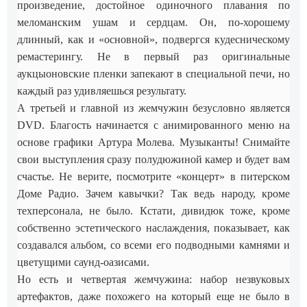
произведение, достойное одиночного плавания по
меломанским ушам и сердцам. Он, по-хорошему
длинный, как и «основной», подвергся кудесническому
ремастерингу. Не в первый раз оригинальные
аукцыоновские пленки запекают в специальной печи, но
каждый раз удивляешься результату.
А третьей и главной из жемчужин безусловно является
DVD. Благость начинается с анимированного меню на
основе графики Артура Молева. Музыканты! Снимайте
свои выступления сразу полудюжиной камер и будет вам
счастье. Не верите, посмотрите «концерт» в питерском
Доме Радио. Зачем кавычки? Так ведь народу, кроме
техперсонала, не было. Кстати, дивидюк тоже, кроме
собственно эстетического наслаждения, показывает, как
создавался альбом, со всеми его подводными камнями и
цветущими саунд-оазисами.
Но есть и четвертая жемчужина: набор незвуковых
артефактов, даже похожего на который еще не было в