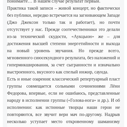
понимаете… В нашем случае результат первый.
Практика такой записи – живой концерт, но фактически
без публики, нередко встречается на загнивающем Западе
(Джо Джексон только так и работает), но почти
отсутствует у нас. Прежде соотечественники это делали
из-за технической скудости, «Аукцыон» же – для
достижения высшей степени энергетийности и выхода
на новый уровень звучания. Но прежде всего,
мгновенного сиюсекундного результата, без наложений и
гипермикширования, за счет сыгранности и изначально
выстроенного, вкусного как спелый инжир, саунда.
Есть и иные озарения: классический репертуарный пласт
группы совмещается сольными сочинениями Лёни
Федорова, впервые, если не ошибаюсь, представленные
народу в исполнении группы («Голова-нога» и др.). И об
исполнении: как истинные творцы наши герои не
повторяются, все звучит вери мач по-другому. Надрыв
несколько уступает место откровенному шаманизму