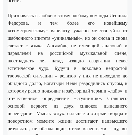
осени.
Признаваясь в любви к этому альбому команды Леонида
Федорова, и тем более его новейшему
«геометрическому» варианту, ужасно хочется уйти от
шаблонного эпитета «уникальный», но он снова и снова
слетает с языка. Ансамбль, не имеющий аналогий и
параллелей на российской музыкальной сцене,
шестнадцать лет назад изящно сварганил некое
эстетическое чудо. Будучи в довольно непростой
творческой ситуации – релизов у них не выходило до
обидного долго, Богатыри Невы разродились опусом, к
которому равно подходит и забугорный термин «лайв», и
отечественное определение «студийник». Ставшего
основой первого из двух сидюков нынешнего
переиздания. Мысль вслух: сильные и хитрые творцы в
поворотном моменте жизни достигают наивысшего
результата, не обладающие этими качествами – ну, вы