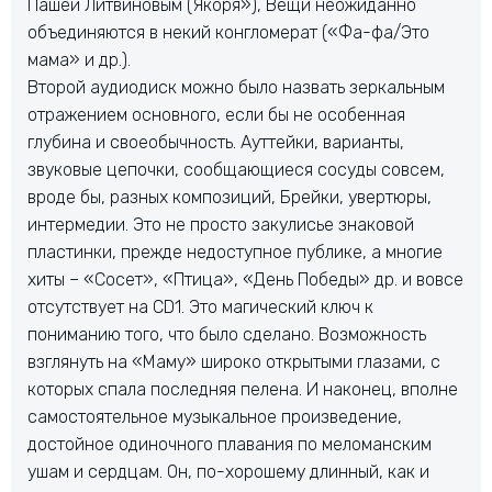
Пашей Литвиновым (Якоря»), Вещи неожиданно
объединяются в некий конгломерат («Фа-фа/Это
мама» и др.).
Второй аудиодиск можно было назвать зеркальным
отражением основного, если бы не особенная
глубина и своеобычность. Ауттейки, варианты,
звуковые цепочки, сообщающиеся сосуды совсем,
вроде бы, разных композиций, Брейки, увертюры,
интермедии. Это не просто закулисье знаковой
пластинки, прежде недоступное публике, а многие
хиты – «Сосет», «Птица», «День Победы» др. и вовсе
отсутствует на CD1. Это магический ключ к
пониманию того, что было сделано. Возможность
взглянуть на «Маму» широко открытыми глазами, с
которых спала последняя пелена. И наконец, вполне
самостоятельное музыкальное произведение,
достойное одиночного плавания по меломанским
ушам и сердцам. Он, по-хорошему длинный, как и