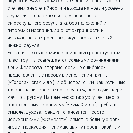
скудости, «Аукцыон» же – для достижения высшей
степени энергетийности и выхода на новый уровень
звучания. Но прежде всего, мгновенного
сиюсекундного результата, без наложений и
гипермикширования, за счет сыгранности и
изначально выстроенного, вкусного как спелый
инжир, саунда.
Есть и иные озарения: классический репертуарный
пласт группы совмещается сольными сочинениями
Лёни Федорова, впервые, если не ошибаюсь,
представленные народу в исполнении группы
(«Голова-нога» и др.). И об исполнении: как истинные
творцы наши герои не повторяются, все звучит вери
мач по-другому. Надрыв несколько уступает место
откровенному шаманизму («Зима» и др.), трубы, в
смысле, духовая секция, становятся просто
иерихонскими («Самолет»), заметно большую роль
играет перкуссия – снимаю шляпу перед покойным