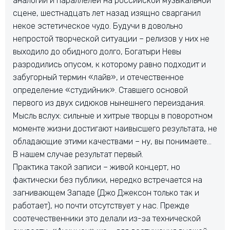
аналогий и параллелей на российской музыкальной
сцене, шестнадцать лет назад изящно сварганил
некое эстетическое чудо. Будучи в довольно
непростой творческой ситуации – релизов у них не
выходило до обидного долго, Богатыри Невы
разродились опусом, к которому равно подходит и
забугорный термин «лайв», и отечественное
определение «студийник». Ставшего основой
первого из двух сидюков нынешнего переиздания.
Мысль вслух: сильные и хитрые творцы в поворотном
моменте жизни достигают наивысшего результата, не
обладающие этими качествами – ну, вы понимаете…
В нашем случае результат первый.
Практика такой записи – живой концерт, но
фактически без публики, нередко встречается на
загнивающем Западе (Джо Джексон только так и
работает), но почти отсутствует у нас. Прежде
соотечественники это делали из-за технической