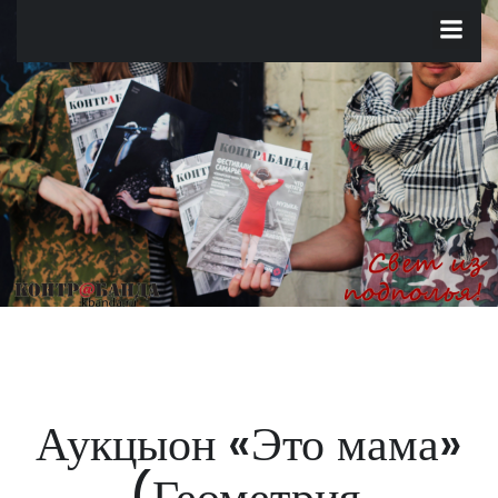
Перейти
к
содержимому
Аукцыон «Это мама»
(Геометрия,