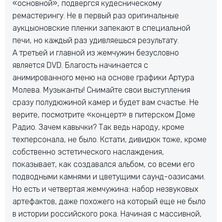
«основной», подвергся кудесническому
ремастерингу. Не в первый раз оригинальные
аукцыоновские пленки запекают в специальной
печи, но каждый раз удивляешься результату.
А третьей и главной из жемчужин безусловно
является DVD. Благость начинается с
анимированного меню на основе графики Артура
Молева. Музыканты! Снимайте свои выступления
сразу полудюжиной камер и будет вам счастье. Не
верите, посмотрите «концерт» в питерском Доме
Радио. Зачем кавычки? Так ведь народу, кроме
техперсонала, не было. Кстати, дивидюк тоже, кроме
собственно эстетического наслаждения,
показывает, как создавался альбом, со всеми его
подводными камнями и цветущими саунд-оазисами.
Но есть и четвертая жемчужина: набор незвуковых
артефактов, даже похожего на который еще не было
в истории российского рока. Начиная с массивной,