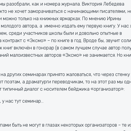
 мы разобрали, как и номера журнала. Виктория Лебедева
икто не хочет заморачиваться с начинающими писателями, н
ги можно только на книжных ярмарках. По мнению Ирины
молодого автора, а именно издать ему первую книгу. У нас
ем, среди участников школы были и довольно опытные в
 контракт с «Эксмо» – по книге в год. Вроде бы, звучит сол
ж книг включён в гонорар (в самом лучшем случае автор пол
даний малоизвестных авторов «Эксмо» не занимается. Но кни
 на других семинарах принято жаловаться, что через стенку
 поэтам, а драматурги переводчикам, то на этот раз мы од
от типичный диалог с носителем бейджика «организатор»:
, у нас тут семинар…
ами быть не могут в глазах некоторых организаторов – те и