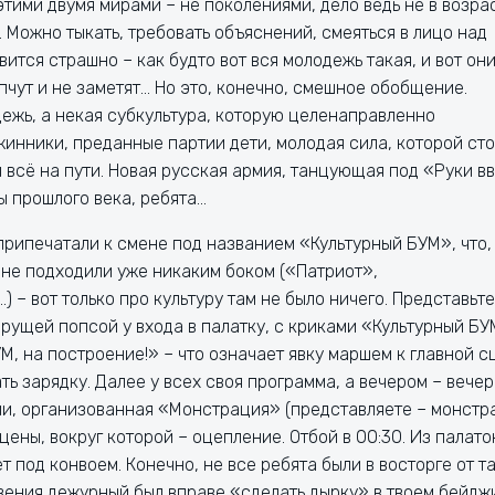
этими двумя мирами – не поколениями, дело ведь не в возра
. Можно тыкать, требовать объяснений, смеяться в лицо над
тся страшно – как будто вот вся молодежь такая, и вот они
пчут и не заметят… Но это, конечно, смешное обобщение.
дежь, а некая субкультура, которую целенаправленно
инники, преданные партии дети, молодая сила, которой сто
я всё на пути. Новая русская армия, танцующая под «Руки в
ты прошлого века, ребята…
припечатали к смене под названием «Культурный БУМ», что,
ы не подходили уже никаким боком («Патриот»,
 вот только про культуру там не было ничего. Представьте
 орущей попсой у входа в палатку, с криками «Культурный БУ
, на построение!» – что означает явку маршем к главной с
ть зарядку. Далее у всех своя программа, а вечером – вече
ми, организованная «Монстрация» (представляете – монстр
цены, вокруг которой – оцепление. Отбой в 00:30. Из палато
ет под конвоем. Конечно, не все ребята были в восторге от т
вения дежурный был вправе «сделать дырку» в твоем бейджи