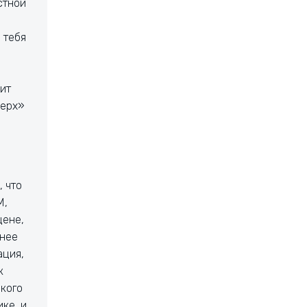
стной
 тебя
ит
верх»
, что
М,
цене,
рнее
ация,
к
акого
ке, и