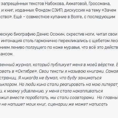
 запрещённых текстов Набокова, Ахматовой, Гроссмана,
 и книг, изданных Фондом СЭИП; дискуссия на тему «Зачем
усство». Ещё – совместное купание в Волге, с последующим
ескую биографию Денис Осокин, скрестив ноги, читал свои
бя интонация столь гармонично перекликались с щебетом ле
нием лениво ползущего по коже муравья, что всё это дейст
ансом.
енный журнал, который публикует меня в моей вёрстке. 
овать в «Октябре». Свои тексты я называю книгами. Самая
страниц. Я никогда не думал, что буду заниматься
ьклором. Но люди кино стали реагировать на мою литерат
 и, к моему удивлению, у меня стала накапливаться
жил вместе поработать, мы стали соавторами. Но главн
я не напишет моих книг, сценарии же может написать