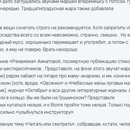
и дело заглушались звуками маршей вперемешку с попсой, г
 очередью. Тридцатиградусная жара также добавляла
е вещи сочетать строго не рекомендуется. Хотя запретить ч
оседства всего со всем невозможно, странно, смешно… Но 
адный мусс, хорошенько перемешает и употребит, а потом с
, я ему не поверю. Врать нехорошо.
дание «Реквиема» Ахматовой, посмертную публикацию стихо
и шестидесятников… Представьте, на фоне этого звучат мар
и) рядом лабают на гитаре про маму-анархию, и им, конечн
Осокин (хотя, вроде, «Овсянки» и «Небесные жёны луговых м
ме), журнал «Октябрь» и все другие литературные журналы. 
яли в кольцо. Вы же были на Грушинском? Представьте
х купаться нельзя, и к Волге пройти тоже нельзя. Только по
 сильно «улыбнуться инструктору».
овную тему «Читать или смотреть», собравшая, кстати, чело