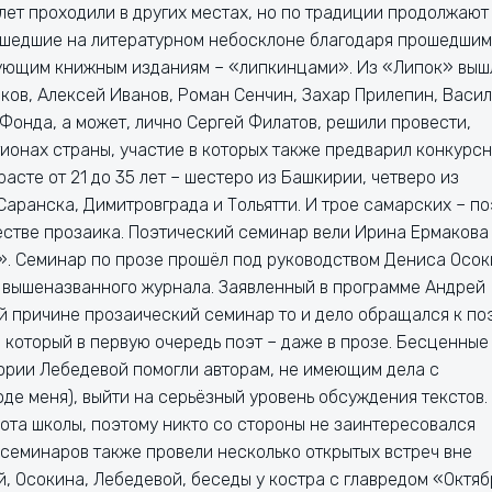
лет проходили в других местах, но по традиции продолжают
зошедшие на литературном небосклоне благодаря прошедшим
ующим книжным изданиям – «липкинцами». Из «Липок» выш
ков, Алексей Иванов, Роман Сенчин, Захар Прилепин, Васи
 Фонда, а может, лично Сергей Филатов, решили провести,
ионах страны, участие в которых также предварил конкурс
расте от 21 до 35 лет – шестеро из Башкирии, четверо из
Саранска, Димитровграда и Тольятти. И трое самарских – п
честве прозаика. Поэтический семинар вели Ирина Ермакова
». Семинар по прозе прошёл под руководством Дениса Осок
 вышеназванного журнала. Заявленный в программе Андрей
ой причине прозаический семинар то и дело обращался к по
, который в первую очередь поэт – даже в прозе. Бесценные
ории Лебедевой помогли авторам, не имеющим дела с
е меня), выйти на серьёзный уровень обсуждения текстов.
ота школы, поэтому никто со стороны не заинтересовался
 семинаров также провели несколько открытых встреч вне
, Осокина, Лебедевой, беседы у костра с главредом «Октяб