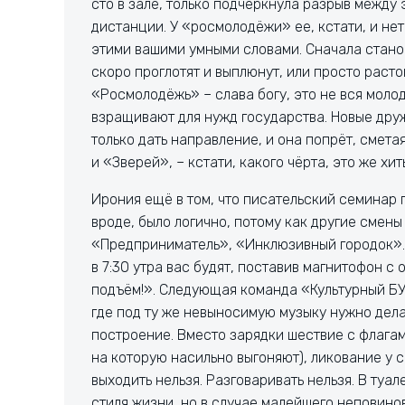
сто в зале, только подчеркнула разрыв между 
дистанции. У «росмолодёжи» ее, кстати, и нет
этими вашими умными словами. Сначала станови
скоро проглотят и выплюнут, или просто расто
«Росмолодёжь» – слава богу, это не вся моло
взращивают для нужд государства. Новые друж
только дать направление, и она попрёт, смета
и «Зверей», – кстати, какого чёрта, это же хи
Ирония ещё в том, что писательский семинар 
вроде, было логично, потому как другие смен
«Предприниматель», «Инклюзивный городок»…) –
в 7:30 утра вас будят, поставив магнитофон с
подъём!». Следующая команда «Культурный БУМ
где под ту же невыносимую музыку нужно дела
построение. Вместо зарядки шествие с флага
на которую насильно выгоняют), ликование у с
выходить нельзя. Разговаривать нельзя. В туал
стиля жизни, но в случае малейшего неповино