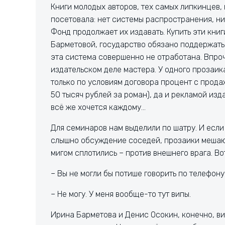
Книги молодых авторов, тех самых липкинцев,
посетовала: нет системы распространения, н
Фонд продолжает их издавать. Купить эти кни
Барметовой, государство обязано поддержать 
эта система совершенно не отработана. Впроч
издательском деле мастера. У одного прозаика
только по условиям договора процент с прода
50 тысяч рублей за роман), да и рекламой из
всё же хочется каждому…
Для семинаров нам выделили по шатру. И если
слышно обсуждение соседей, прозаики мешают
мигом сплотились – против внешнего врага. В
– Вы не могли бы потише говорить по телефону
– Не могу. У меня вообще-то тут випы.
Ирина Барметова и Денис Осокин, конечно, вип