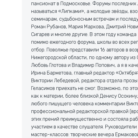
пансионат в Подмосковье. Форумы последних 
называться «Липками», а молодые звёзды, в
семинарам, судьбоносным встречам и послед
Роман Рубанов, Мария Маркова, Дмитрий Нови
Сигарев и многие другие. В этом году команда
помимо ежегодного форума, школы во всех рег
отбор. Поволжье представили 16 авторов в воз
Нижегородской области, по одному автору из 
Любовь Глотова и Владимир Попович, а я в ка
Ирина Барметова, главный редактор «Октября
Виктории Лебедевой, редактора отдела прозы
Геласимов приехать не смог. Возможно, по эт
как к материи, более близкой Денису Осокину
любого пишущего человека комментарии Викт
профессиональной редакторской правкой (врод
этих прений преимущественно и состояла раб
участием в качестве слушателя. Руководители
мастер-классов: творческие вечера Ермаковой