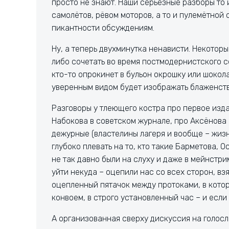
просто не знают. Наши серьёзные разборы то 
самолётов, рёвом моторов, а то и пулемётной
пикантности обсуждениям.
Ну, а теперь двухминутка ненависти. Некоторы
либо сочетать во время постмодернистского с
кто-то опрокинет в бульон окрошку или шокол
уверенным видом будет изображать блаженство
Разговоры у тлеющего костра про первое из
Набокова в советском журнале, про Аксёнова 
дежурные (властелины лагеря и вообще – жизн
глубоко плевать на то, кто такие Барметова, 
не так давно были на слуху и даже в мейнстри
уйти некуда – оцепили нас со всех сторон, вз
оцепленный пятачок между протоками, в которы
конвоем, в строго установленный час – и если
А организованная сверху дискуссия на голосл