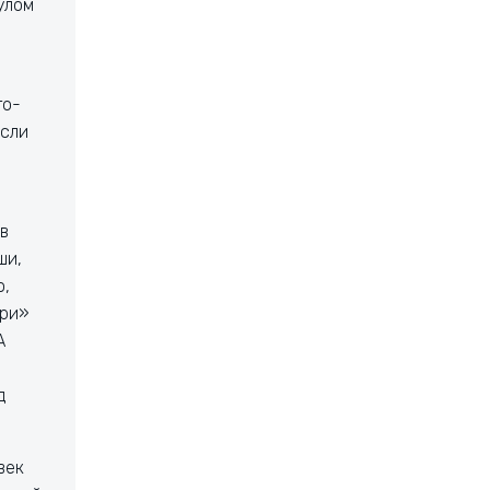
улом
то-
если
в
ши,
о,
ари»
А
д
век