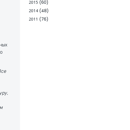
2015
(60)
2014
(48)
2011
(76)
сных
во
Все
уру,
ым