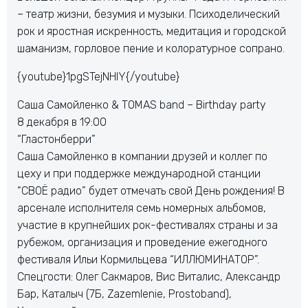
– театр жизни, безумия и музыки. Психоделический
рок и яростная искренность, медитация и городской
шаманизм, горловое пение и колоратурное сопрано.
{youtube}1pgSTejNHlY{/youtube}
Саша Самойленко & TOMAS band – Birthday party
8 декабря в 19:00
“Гластонберри”
Саша Самойленко в компании друзей и коллег по
цеху и при поддержке международной станции
“СВОЁ радио” будет отмечать свой День рождения! В
арсенале исполнителя семь номерных альбомов,
участие в крупнейших рок-фестивалях страны и за
рубежом, организация и проведение ежегодного
фестиваля Ильи Кормильцева “ИЛЛЮМИНАТОР”.
Спецгости: Олег Сакмаров, Вис Виталис, Александр
Бар, Каталыч (7Б, Zazemlenie, Prostoband),