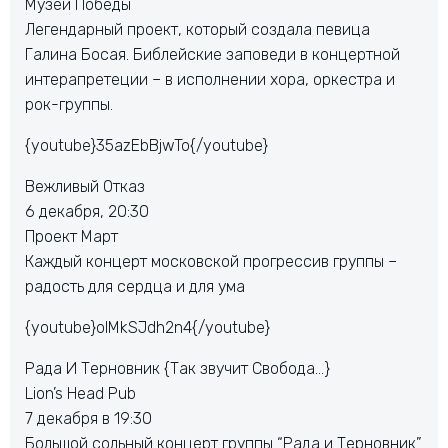
Музей Победы
Легендарный проект, который создала певица
Галина Босая. Библейские заповеди в концертной
интерапретеции – в исполнении хора, оркестра и
рок-группы.
{youtube}35azEbBjwTo{/youtube}
Вежливый Отказ
6 декабря, 20:30
Проект Март
Каждый концерт московской прогрессив группы –
радость для сердца и для ума
{youtube}olMkSJdh2n4{/youtube}
Рада И Терновник {Так звучит Свобода…}
Lion’s Head Pub
7 декабря в 19:30
Большой сольный концерт группы “Рада и Терновник”