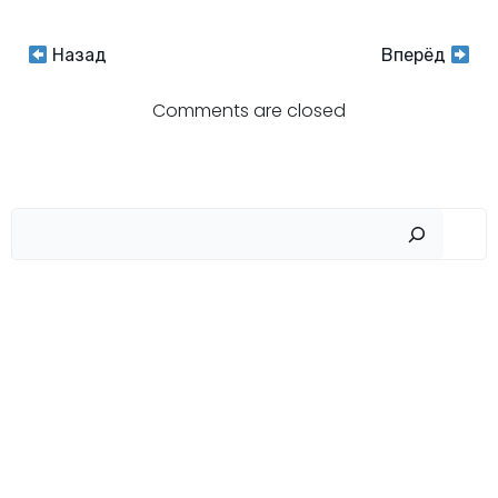
Навигация
Навигация
Назад
Вперёд
по
по
Comments are closed
записям
записям
Пои