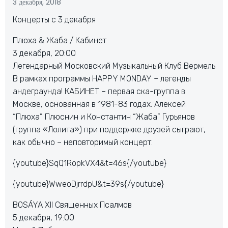
3 декабря, 2018
Концерты с 3 декабря
Плюха & Жаба / Кабинет
3 декабря, 20:00
Легендарный Московский Музыкальный Клуб Вермель
В рамках программы HAPPY MONDAY – легенды
андеграунда! КАБИНЕТ – первая ска-группа в
Москве, основанная в 1981-83 годах. Алексей
“Плюха” Плюснин и Константин “Жаба” Гурьянов
(группа «Лолита») при поддержке друзей сыграют,
как обычно – неповторимый концерт.
{youtube}SqQ1RopkVX4&t=46s{/youtube}
{youtube}WweoDjrrdpU&t=39s{/youtube}
BOSÁYA XII Священных Псалмов
5 декабря, 19:00