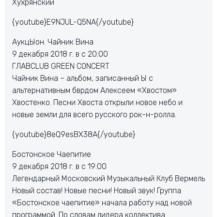
Хухрянский
{youtube}E9NJUL-Q5NA{/youtube}
АукцЫон. Чайник Вина
9 декабря 2018 г. в с 20:00
ГЛАВCLUB GREEN CONCERT
Чайник Вина – альбом, записанный Ы с
альтернативным бврдом Алексеем «Хвостом»
Хвостенко. Песни Хвоста открыли новое небо и
новые земли для всего русского рок-н-ролла.
{youtube}8eQ9esBX38A{/youtube}
Бостонское Чаепитие
9 декабря 2018 г. в с 19:00
Легендарный Московский Музыкальный Клуб Вермель
Новый состав! Новые песни! Новый звук! Группа
«Бостонское чаепитие» начала работу над новой
программой. По словам лидера коллектива