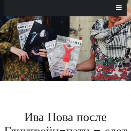
Перейти
к
содержимому
Ива Нова после
Глинтвейн-пати – едет