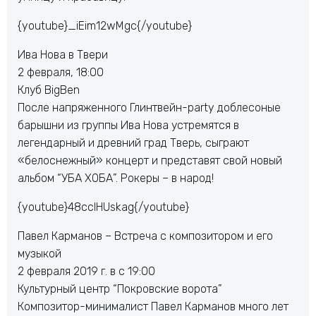
{youtube}_iEim12wMgc{/youtube}
Ива Нова в Твери
2 февраля, 18:00
Клуб BigBen
После напряженного Глинтвейн-party доблесоные
барышни из группы Ива Нова устремятся в
легендарный и древний град Тверь, сыграют
«белоснежный» концерт и представят свой новый
альбом “УБА ХОБА”. Рокеры – в народ!
{youtube}48ccIHUskag{/youtube}
Павел Карманов – Встреча с композитором и его
музыкой
2 февраля 2019 г. в с 19:00
Культурный центр “Покровские ворота”
Композитор-минималист Павел Карманов много лет