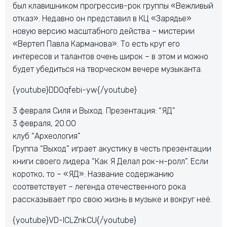
был клавишником прогрессив-рок группы «Вежливый
отказ». Недавно он представил в КЦ «Зарядье»
новую версию масштабного действа – мистерии
«Вертеп Павла Карманова». То есть круг его
интересов и талантов очень широк – в этом и можно
будет убедиться на творческом вечере музыканта.
{youtube}DDOqfebi-yw{/youtube}
3 февраля Силя и Выход. Презентация: “ЯД”
3 февраля, 20.00
клуб “Археология”
Группа “Выход” играет акустику в честь презентации
книги своего лидера “Как Я Делал рок-н-ролл”. Если
коротко, то – «ЯД». Название содержанию
соответствует – легенда отечественного рока
рассказывает про свою жизнь в музыке и вокруг неё.
{youtube}VD-lCLZnkCU{/youtube}