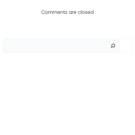
Навигация
Навигация
по
по
Comments are closed
записям
записям
Пои