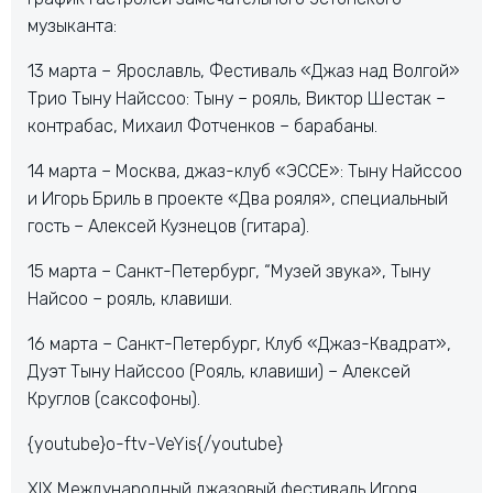
музыканта:
13 марта – Ярославль, Фестиваль «Джаз над Волгой»
Трио Тыну Найссоо: Тыну – рояль, Виктор Шестак –
контрабас, Михаил Фотченков – барабаны.
14 марта – Москва, джаз-клуб «ЭССЕ»: Тыну Найссоо
и Игорь Бриль в проекте «Два рояля», специальный
гость – Алексей Кузнецов (гитара).
15 марта – Санкт-Петербург, “Музей звука», Тыну
Найсоо – рояль, клавиши.
16 марта – Санкт-Петербург, Клуб «Джаз-Квадрат»,
Дуэт Тыну Найссоо (Рояль, клавиши) – Алексей
Круглов (саксофоны).
{youtube}o-ftv-VeYis{/youtube}
XIХ Международный джазовый фестиваль Игоря