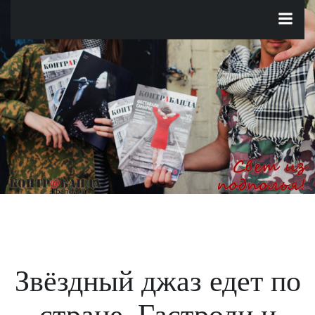
Перейти
к
содержимому
Звёздный джаз едет по
стране. Гастроли и