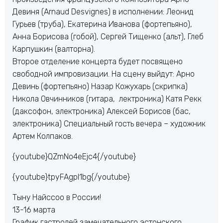
Девиня (Arnaud Desvignes) в исполнении: Леонид
Гурьев (труба), Екатерина Иванова (фортепьяно),
Анна Борисова (гобой), Сергей Тищенко (альт), Глеб
Карпушкин (валторна).
Второе отделение концерта будет посвящено
свободной импровизации. На сцену выйдут: Арно
Девинь (фортепьяно) Назар Кожухарь (скрипка)
Никола Овчинников (гитара, лектроника) Катя Рекк
(даксофон, электроника) Алексей Борисов (бас,
электроника) Специальный гость вечера – художник
Артем Колпаков.
{youtube}QZmNo4eEjc4{/youtube}
{youtube}tpyFAgpI1bg{/youtube}
Тыну Найссоо в России!
13-16 марта
График гастролей замечательного эстонского