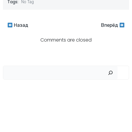
Tags:
No Tag
Навигация
Навигация
Назад
Вперёд
по
по
Comments are closed
записям
записям
Пои