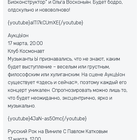
Биоконструктор” и Ольга Восконьян. Будет бодро,
олдскульно и нововолново!
{youtube}alTI7kCUmXE{/youtube}
АукцЫон
17 марта, 20:00
Клуб Космонавт
Музыканты Ы признавались, что не знают, каким
будет выступление – веселым или грустным,
философским или хулиганским. На сцене АукцЫон
существует «здесь и сейчас», поэтому каждый его
концерт уникален. Спрогнозировать можно лишь то,
что будет неожиданно, эксцентрично, ярко и
музыкально.
{youtube}4JaN-as5Omc{/youtube}
Русский Рок на Виниле С Павлом Катковым
17 марта, 17.00