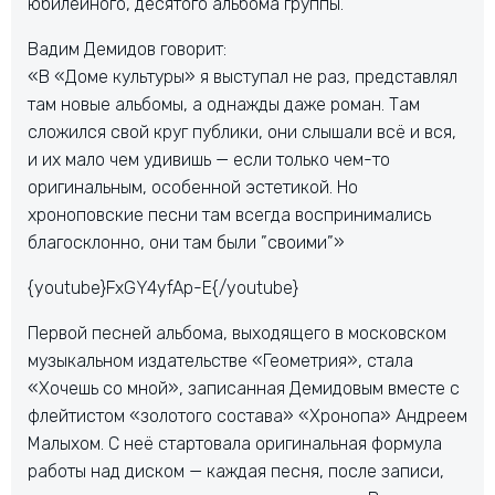
юбилейного, десятого альбома группы.
Вадим Демидов говорит:
«В «Доме культуры» я выступал не раз, представлял
там новые альбомы, а однажды даже роман. Там
сложился свой круг публики, они слышали всё и вся,
и их мало чем удивишь — если только чем-то
оригинальным, особенной эстетикой. Но
хроноповские песни там всегда воспринимались
благосклонно, они там были ”своими”»
{youtube}FxGY4yfAp-E{/youtube}
Первой песней альбома, выходящего в московском
музыкальном издательстве «Геометрия», стала
«Хочешь со мной», записанная Демидовым вместе с
флейтистом «золотого состава» «Хронопа» Андреем
Малыхом. С неё стартовала оригинальная формула
работы над диском — каждая песня, после записи,