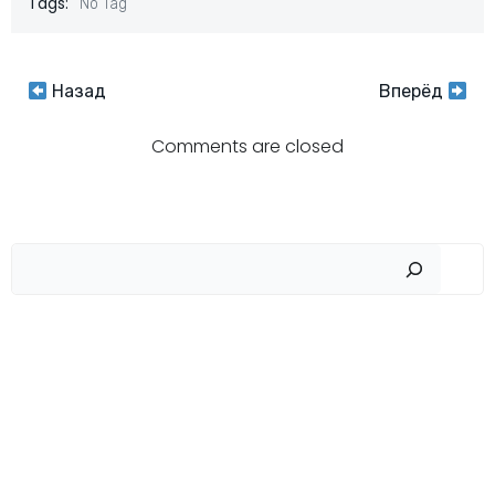
Tags:
No Tag
Навигация
Навигация
Назад
Вперёд
по
по
Comments are closed
записям
записям
Пои