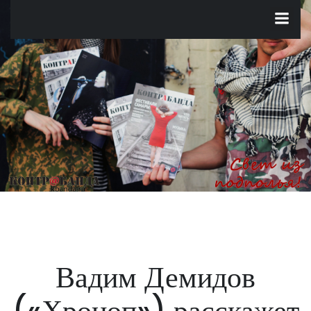
Перейти
к
содержимому
Вадим Демидов
(«Хроноп») расскажет