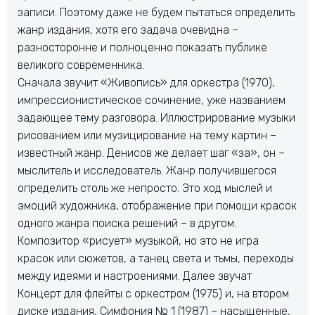
записи. Поэтому даже не будем пытаться определить
жанр издания, хотя его задача очевидна –
разносторонне и полноценно показать публике
великого современника.
Сначала звучит «Живопись» для оркестра (1970),
импрессионистическое сочинение, уже названием
задающее тему разговора. Иллюстрирование музыки
рисованием или музицирование на тему картин –
известный жанр. Денисов же делает шаг «за», он –
мыслитель и исследователь. Жанр получившегося
определить столь же непросто. Это ход мыслей и
эмоций художника, отображение при помощи красок
одного жанра поиска решений – в другом.
Композитор «рисует» музыкой, но это не игра
красок или сюжетов, а танец света и тьмы, переходы
между идеями и настроениями. Далее звучат
Концерт для флейты с оркестром (1975) и, на втором
диске издания, Симфония № 1 (1987) – насыщенные,