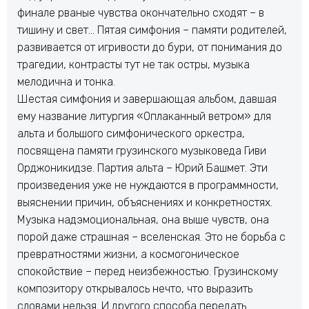
финале рваные чувства окончательно сходят – в
тишину и свет… Пятая симфония – памяти родителей,
развивается от игривости до бури, от понимания до
трагедии, контрасты тут не так остры, музыка
мелодична и тонка.
Шестая симфония и завершающая альбом, давшая
ему название литургия «Оплаканный ветром» для
альта и большого симфонического оркестра,
посвящена памяти грузинского музыковеда Гиви
Орджоникидзе. Партия альта – Юрий Башмет. Эти
произведения уже не нуждаются в программности,
выяснении причин, объяснениях и конкретностях.
Музыка надэмоциональная, она выше чувств, она
порой даже страшная – вселенская. Это не борьба с
превратностями жизни, а космогоническое
спокойствие – перед неизбежностью. Грузинскому
композитору открывалось нечто, что выразить
словами нельзя. И другого способа передать