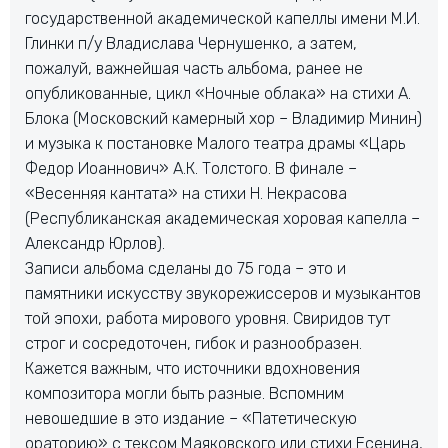
государственной академической капеллы имени М.И.
Глинки п/у Владислава Чернушенко, а затем,
пожалуй, важнейшая часть альбома, ранее не
опубликованные, цикл «Ночные облака» на стихи А.
Блока (Московский камерный хор – Владимир Минин)
и музыка к постановке Малого театра драмы «Царь
Федор Иоаннович» А.К. Толстого. В финале –
«Весенняя кантата» на стихи Н. Некрасова
(Республиканская академическая хоровая капелла –
Александр Юрлов).
Записи альбома сделаны до 75 года – это и
памятники искусству звукорежиссеров и музыкантов
той эпохи, работа мирового уровня. Свиридов тут
строг и сосредоточен, гибок и разнообразен.
Кажется важным, что источники вдохновения
композитора могли быть разные. Вспомним
невошедшие в это издание – «Патетическую
ораторию» с тексом Маяковского или стихи Есенина,