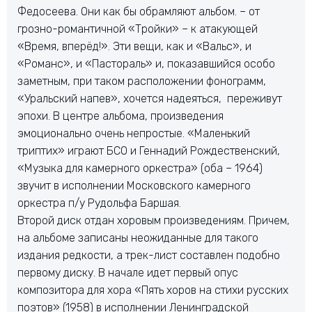
Федосеева. Они как бы обрамляют альбом. – от
грозно-романтичной «Тройки» – к атакующей
«Время, вперёд!». Эти вещи, как и «Вальс», и
«Романс», и «Пастораль» и, показавшийся особо
заметным, при таком расположении фонограмм,
«Уральский напев», хочется надеяться, переживут
эпохи. В центре альбома, произведения
эмоционально очень непростые. «Маленький
триптих» играют БСО и Геннадий Рождественский,
«Музыка для камерного оркестра» (оба – 1964)
звучит в исполнении Московского камерного
оркестра п/у Рудольфа Баршая.
Второй диск отдан хоровым произведениям. Причем,
на альбоме записаны неожиданные для такого
издания редкости, а трек-лист составлен подобно
первому диску. В начале идет первый опус
композитора для хора «Пять хоров на стихи русских
поэтов» (1958) в исполнении Ленинградской