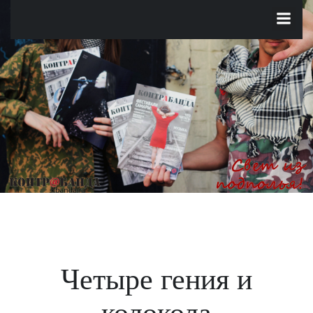
Перейти
к
содержимому
Четыре гения и
колокола