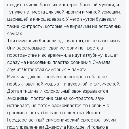
входит в число больших мастеров большой музыки, и
тут уже нет места для злой иронии и мягкой усмешки,
царившей в киношедеврах. У него внутри бушевали
такие контрасты, которые не выразимы на эстрадных
языках.
Три симфонии Канчели одночастны, но не лаконичны.
Они рассказывают свои истории не просто в
пространстве и во времени, а идут в глубину, дышат
сразу на нескольких пластах сознания. Сначала
звучит Четвертая симфония – памяти
Микелианджело, творчество которого обладает
необыкновенной мощью – и духовной, и физической.
Долгая тишина и колокольный звон взрываются
эмоциями, постоянна смена контрастов, звук
истаивает, но потом раскрывается по новой – с
грандиозностью большого оркестра. Играет
Государственный симфонический оркестра Грузии
под управлением Джансуга Кахидзе. И только в