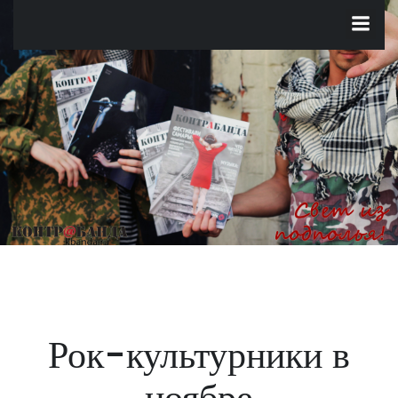
Перейти
к
содержимому
Рок-культурники в
ноябре