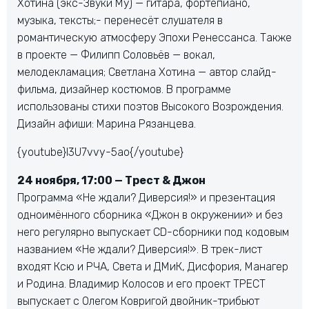
Хотина (экс-Звуки Му) — гитара, фортепиано,
музыка, тексты;- перенесёт слушателя в
романтическую атмосферу Эпохи Ренессанса. Также
в проекте — Филипп Соловьёв — вокал,
мелодекламация; Светлана Хотина — автор слайд-
фильма, дизайнер костюмов. В программе
использованы стихи поэтов Высокого Возрождения.
Дизайн афиши: Марина Рязанцева.
{youtube}l3U7vvy-5ao{/youtube}
24 ноября, 17:00 — Трест & Джон
Программа «Не ждали? Диверсия!» и презентация
одноимённого сборника «Джон в окружении» и без
него регулярно выпускает CD-сборники под кодовым
названием «Не ждали? Диверсия!». В трек-лист
входят Ксю и РЧА, Света и ДМиК, Дисфория, Манагер
и Родина. Владимир Колосов и его проект ТРЕСТ
выпускает с Олегом Ковригой двойник-трибьют