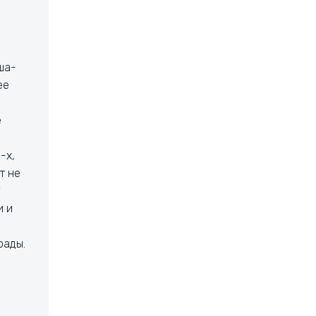
ша-
ее
е
-х,
т не
и и
рады.