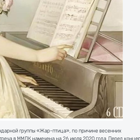
ндарной группы «Жар-птица», по причине весенних
стреча в ММДК намечена на 26 июля 2020 года. Перед конце