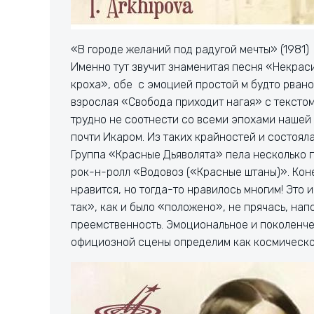
«В городе желаний под радугой мечты» (1981)
Именно тут звучит знаменитая песня «Некраси
кроха», обе с эмоцией простой м будто рвано
взрослая «Свобода приходит нагая» с тексто
трудно не соотнести со всеми эпохами нашей
почти Икаром. Из таких крайностей и состояла
Группа «Красные Дьяволята» пела несколько пе
рок-н-ролл «Водовоз («Красные штаны)». Кон
нравится, но тогда-то нравилось многим! Это 
так», как и было «положено», не прячась, нап
преемственность. Эмоциональное и поколенче
официозной сцены определим как космическое