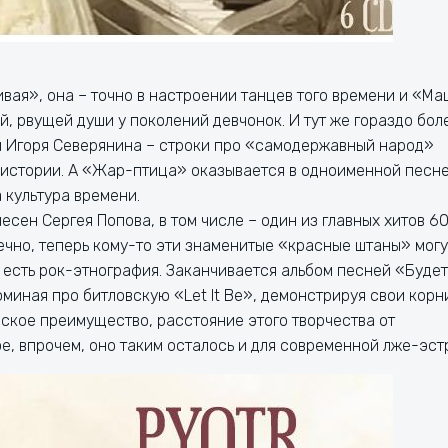
вая», она – точно в настроении танцев того времени и «Ма
й, рвущей души у поколений девчонок. И тут же гораздо бол
м Игоря Северянина – строки про «самодержавный народ»
 истории. А «Жар-птица» оказывается в одноименной песн
 культура времени.
сен Сергея Попова, в том числе – один из главных хитов 60
ечно, теперь кому-то эти знаменитые «красные штаны» могу
и есть рок-этнография. Заканчивается альбом песней «Будет
оминая про битловскую «Let It Be», демонстрируя свои корн
ское преимущество, расстояние этого творчества от
, впрочем, оно таким осталось и для современной лже-эст