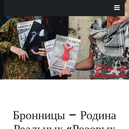
Перейти
к
содержимому
Бронницы – Родина
Реальных «Розовых