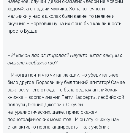
наверное, случай: девки оказались лесби не «своим
ходом», а с подачи мужика. Хотя, конечно, и
мальчики у нас в школах были какие-то мелкие и
скучные – Борзовишну на их фоне был как личность
просто Будда.
– И как он вас агитировал? Неужто читал лекции о
смысле лесбиянства?
– Иногда почти что читал лекции, но убедительнее
было другое. Борзовишну был тонкий агитатор! Самае
важное, у него откуда-то была редкая английская
книжка – воспоминания Пегги Кассерты, лесбийской
подруги Джанис Джоплин. С кучей
натуралистических, даже, прямо скажем,
порнографических моментов… И он эту книжку нам
стал активно пропагандировать – как учебник