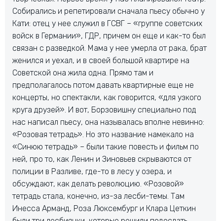
Собирались и репетировали сначала пьесу обычно у
Кати: отец у нее служил в ГСВГ – «группе советских
войск в Германии», ГДР, причем он еще и как-то был
связан с разведкой. Мама у нее умерла от рака, брат
женился и уехал, и в своей большой квартире на
Советской она жила одна. Прямо там и
предполагалось потом давать квартирные еще не
концерты, но спектакли, как говорится, «для узкого
круга друзей». И вот, Борзовишну специально под
нас написал пьесу, она называлась вполне невинно:
«Розовая тетрадь». Но это название намекало на
«Синюю тетрадь» – были такие повесть и фильм по
ней, про то, как Ленин и Зиновьев скрываются от
полиции в Разливе, где-то в лесу у озера, и
обсуждают, как делать революцию. «Розовой»
тетрадь стала, конечно, из-за лесби-темы. Там
Инесса Арманд, Роза Люксембург и Клара Цеткин
были три лесбиянки, которые решили подослать