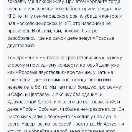
вокзал», где я якобы живу. При этом «Урлайт» тогда
воевал с московской рок-лабораторией, созданной
КГБ по типу ленинградского рок-клуба для контроля
над московским роком. И КГБ это наверняка не
нравилось. В общем, там, похоже, быстро
разобрались, где на самом деле живут «Розовые
двустволки».
Тем временем мы тогда как раз готовились к нашему
второму и последнему концерту, который дали уже
как «Розовые двустволки» все там же, у Кати на
Советской, где-то примерно в конце весны или
начале лета 86-го. Мы там пели большую программу:
и Сафо, и Цветаеву, и «Кошку без сдачи», и
«Двунастный блюз», и «Голенище на подвязках», и
даже «Робин-Бобина», чтобы на нем разогнаться. Он
чисто музыкально почему-то выходил у нас лучше
всего. Наверное, из-за своей простоты… Ни Артур, ни
кто-то из «Урлайта» и вообще из Москвы на этот