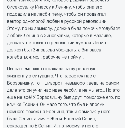
бисексуалку Инессу к Ленину, чтобы она его
подсадила на лесби-тему, чтобы он продвигал
вектор однополой любви в русской революции.
Этому, по их замыслу, должна была помочь «голубая»
любовь Ленина с Зиновьевым, которые в Разливе,
дескать, не только о революции думали. Ленин
должен был Зиновьева убеждать, а Зиновьев –
колебаться: мол, рабочие не поймут…
Пьеса немножко отражала нашу реальную
жизненную ситуацию. Что касается нас с
Борзовишну, то – шиворот-навыворот: ведь на самом
деле это он учил нас идее лесби, а не мы его… Но это
еще не всё! У Борзовишну был друг, помоложе его, по
кличке Есенин. Он мало того, что был и впрямь
немного похож на Есенина, так и фамилия у него
была Сенин, а имя – Женя. Евгений Сенин,
сокращенно Е.Сенин. И, по-моему, у него с