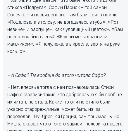
– Ха-ха. Из Цветаевой – это были тексты из цикла
стихов «Подруга», Софии Парнок – той самой
Сонечке – и посвященного. Там были, точно помню,
«Поцеловала в голову, не догадалась в губы», «Рот
невинен и распущен, как чудовищный цветок», «Вам
одеваться было лень», «Как вы меня дразнили
мальчиком», «Я полулежала в кресле, вертя на руке
кольцо»…
–
А Сафо?
Ты вообще до этого читала Сафо?
– Нет, впервые тогда с ней познакомилась. Стихи
Сафо оказались такие, что добровольно я бы вообще
их читать не стала. Какие-то они по стилю были
ужасно старорежимные, может быть, из-за
переводов… Ну, Древняя Греция, сам понимаешь! Но
Мишка сказал, что от этого зависит половина нашего