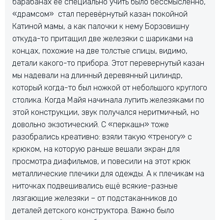
барабанах ее специально учить было бессмысленно,
«драмсом» стал перевёрнутый казан покойной
Катиной мамы, а как палочки к нему Борзовишну
откуда-то притащил две железяки с шариками на
концах, похожие на две толстые спицы, видимо,
детали какого-то прибора. Этот перевернутый казан
мы надевали на длинный деревянный цилиндр,
который когда-то был ножкой от небольшого круглого
столика. Когда Майя начинала лупить железяками по
этой конструкции, звук получался неритмичный, но
довольно экзотический. С «перкашн» тоже
разобрались креативно: взяли такую «треногу» с
крюком, на которую раньше вешали экран для
просмотра диафильмов, и повесили на этот крюк
металлические плечики для одежды. А к плечикам на
ниточках подвешивались ещё всякие-разные
лязгающие железяки – от подстаканников до
деталей детского конструктора. Важно было