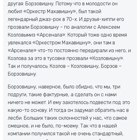
другая: Борзовишну. Потому что в молодости он
любил «Оркестр Махавишну», был такой
легендарный джаз-рок в 70-х. И друзья-хиппи его
прозвали Борзовишну – по аналогии с Алексеем
Козловымиз «Арсенала». Который тоже одно время
увлекался «Оркестром Махавишну», они там в
«Арсенале» что-то постоянно передирали из него, и
Козлова за это в тусовке прозвали «Козловишну».
Так и получалось: Козлов – Козловишну, Борзов –
Борзовишну.
Борзовишну, наверное, было обидно, что мы, три
подруги, такие фактурные, а сделать он с нами
ничего не может. И ему захотелось подвести под это
какую-то основу. И тогда он задумал обратить нас в
лесби. Больших таких склонностей у нас, что самое
смешное, и не было, по-моему. Так что в нашей
компании получился такой не очень стандартный,