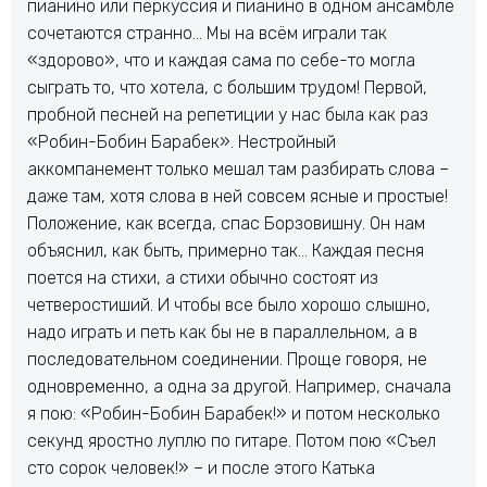
пианино или перкуссия и пианино в одном ансамбле
сочетаются странно… Мы на всём играли так
«здорово», что и каждая сама по себе-то могла
сыграть то, что хотела, с большим трудом! Первой,
пробной песней на репетиции у нас была как раз
«Робин-Бобин Барабек». Нестройный
аккомпанемент только мешал там разбирать слова –
даже там, хотя слова в ней совсем ясные и простые!
Положение, как всегда, спас Борзовишну. Он нам
объяснил, как быть, примерно так… Каждая песня
поется на стихи, а стихи обычно состоят из
четверостиший. И чтобы все было хорошо слышно,
надо играть и петь как бы не в параллельном, а в
последовательном соединении. Проще говоря, не
одновременно, а одна за другой. Например, сначала
я пою: «Робин-Бобин Барабек!» и потом несколько
секунд яростно луплю по гитаре. Потом пою «Съел
сто сорок человек!» – и после этого Катька