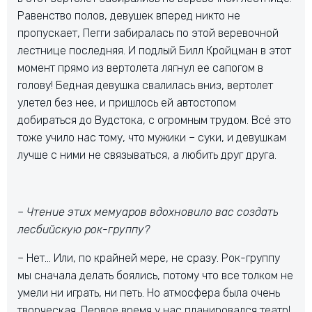
Равенство полов, девушек вперед никто не
пропускает, Пегги забиралась по этой веревочной
лестнице последняя. И подлый Билл Кройцман в этот
момент прямо из вертолета лягнул ее сапогом в
голову! Бедная девушка свалилась вниз, вертолет
улетел без нее, и пришлось ей автостопом
добираться до Вудстока, с огромным трудом. Всё это
тоже учило нас тому, что мужики – суки, и девушкам
лучше с ними не связываться, а любить друг друга.
– Чтение этих мемуаров вдохновило вас создать
лесбийскую рок-группу?
– Нет… Или, по крайней мере, не сразу. Рок-группу
мы сначала делать боялись, потому что все толком не
умели ни играть, ни петь. Но атмосфера была очень
творческая. Первое время у нас планировался театр!