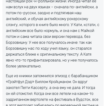
настоящей рок-н-ролльной жизни. Иногда читал ее
нам вслух на двух языках – сначала по-английски, а
потом по-русски, заодно и подтягивая наш
английский, и обучая английскому рокерскому
слэнгу, которого в книге было много. У Кати, кстати, с
английским все было нормуль, и она нам с Майкой
потом и сама читала свои версии перевода, без
Борзовишну. У нее все получалось иначе: так как
Борзовишну нас по ходу учил языку, он старался
держаться ближе к оригинальному тексту. А Катя
явно что-то прифантазировала, но у нее получалось
более увлекательно.
Еще из книжки запомнился эпизод с барабанщиком
«Грэйтфул Дэд» Биллом Кройцманом. Он вдруг
захотел Пегги Кассерту, а она ему не дала. И тогда
он ей отомстил. Когда они все летели на каком-то
задрипанном вертолете на фестиваль в Вудсток, все
в этот вертолет забирались по веревочной лестнице.