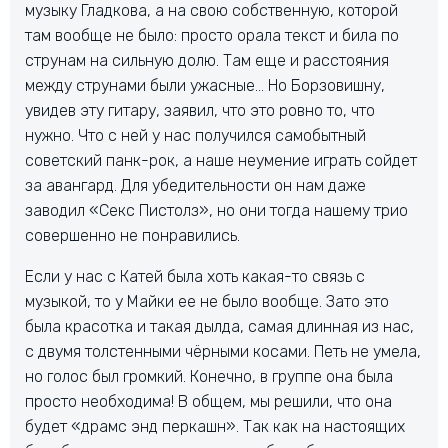
музыку Гладкова, а на свою собственную, которой
там вообще не было: просто орала текст и била по
струнам на сильную долю. Там еще и расстояния
между струнами были ужасные… Но Борзовишну,
увидев эту гитару, заявил, что это ровно то, что
нужно. Что с ней у нас получился самобытный
советский панк-рок, а наше неумение играть сойдет
за авангард. Для убедительности он нам даже
заводил «Секс Пистолз», но они тогда нашему трио
совершенно не понравились.
Если у нас с Катей была хоть какая-то связь с
музыкой, то у Майки ее не было вообще. Зато это
была красотка и такая дылда, самая длинная из нас,
с двумя толстенными чёрными косами. Петь не умела,
но голос был громкий. Конечно, в группе она была
просто необходима! В общем, мы решили, что она
будет «драмс энд перкашн». Так как на настоящих