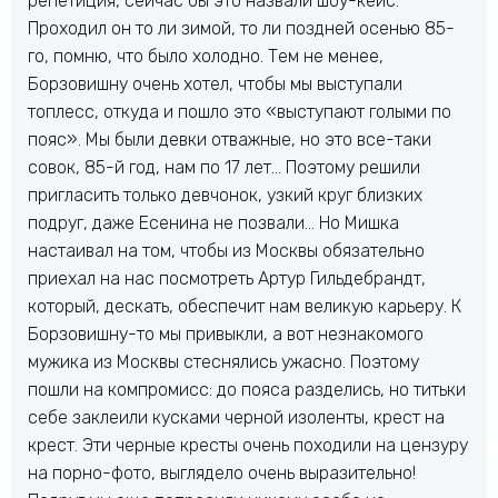
репетиция, сейчас бы это назвали шоу-кейс.
Проходил он то ли зимой, то ли поздней осенью 85-
го, помню, что было холодно. Тем не менее,
Борзовишну очень хотел, чтобы мы выступали
топлесс, откуда и пошло это «выступают голыми по
пояс». Мы были девки отважные, но это все-таки
совок, 85-й год, нам по 17 лет… Поэтому решили
пригласить только девчонок, узкий круг близких
подруг, даже Есенина не позвали… Но Мишка
настаивал на том, чтобы из Москвы обязательно
приехал на нас посмотреть Артур Гильдебрандт,
который, дескать, обеспечит нам великую карьеру. К
Борзовишну-то мы привыкли, а вот незнакомого
мужика из Москвы стеснялись ужасно. Поэтому
пошли на компромисс: до пояса разделись, но титьки
себе заклеили кусками черной изоленты, крест на
крест. Эти черные кресты очень походили на цензуру
на порно-фото, выглядело очень выразительно!