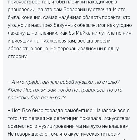
привязать всё так, чтобы плечики находились в
равновесии, за это сам Борзовишну отвечал. И это
была, конечно, самая надёжная область проекта: кто
угодно из нас, трех безумных обезьян, мог как угодно
лажануть, но плечики, как бы Майка ни лупила по ним
и висящим на них железякам, всегда висели
абсолютно ровно. Не перекашивались ни в одну
сторону!
– А что представляла собой музыка, по стилю?
«Секс Пистолз» вам тогда не нравились, но это
все-таки был панк-рок?
– Нет. Всё было гораздо самобытнее! Началось все с
того, что первая же репетиция показала: искусством
совместного музицирования мы наглухо не владеем.
Не говоря даже о том, что акустическая гитара и