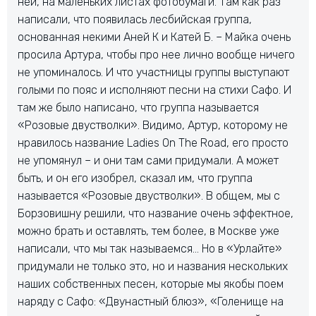
ней, на маленьких листах фотобумаги. Там как раз
написали, что появилась лесбийская группа,
основанная некими Аней К и Катей Б. – Майка очень
просила Артура, чтобы про нее лично вообще ничего
не упоминалось. И что участницы группы выступают
голыми по пояс и исполняют песни на стихи Сафо. И
там же было написано, что группа называется
«Розовые двустволки». Видимо, Артур, которому не
нравилось название Ladies On The Road, его просто
не упомянул – и они там сами придумали. А может
быть, и он его изобрел, сказал им, что группа
называется «Розовые двустволки». В общем, мы с
Борзовишну решили, что название очень эффектное,
можно брать и оставлять, тем более, в Москве уже
написали, что мы так называемся… Но в «Урлайте»
придумали не только это, но и названия нескольких
наших собственных песен, которые мы якобы поем
наряду с Сафо: «Двунастный блюз», «Голенище на