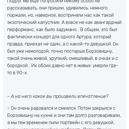
Подруг мы еще попросили никому особо не
рассказывать, они пришли, удивились, немного
поржали, но, наверное, восприняли нас как такой
экзотический капустник. А вовсе не как авангардный
перформанс, как было задумано… В общем, это был
фактически концерт для одного Артура, который
правда, приехал не один, а с какой-то девушкой. Он
был уже немолодой, точно постарше Борзовишну,
такой очень живой, хрупкий, смешливый, в очках и с
бородкой… Их обоих давно нет в живых: умерли где-
то в 90-х.
– А на него какое вы произвели впечатление?
– Он очень радовался и смеялся. Потом закрылся с
Борзовишну на кухне и они там долго разговаривали,
а мы тем временем пили портвейн с его девушкой,