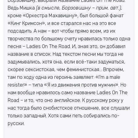
Борзовишну, выбрали название Ladies On The Road.
Ведь Мишка
(в смысле, Борзовишну – прим. авт.),
кроме «Оркестра Махавишну», был большой фанат
«Кинг Кримсон», и все старался нас на это все
подсадить. А нам – вот чтобы прямо всем, из их
творчества по большому счету нравилась только одна
песня – Ladies On The Road. И, зная это, он добавил
название в список. Над текстом песни мы тогда не
задумывались, хотя она, если всё-таки задуматься,
скорее сексистская, чем феминистская… Впрочем,
там по ходу одна из героинь заявляет: «I’m a male
resister» – типа «Я из движения против мужчин». Но
нам вообще нравилось само название Ladies On The
Road – и то, что оно английское. К русскому року у
нас тогда было снобистское отношение, все слушали
только западный. Хотя сами петь собирались по-
русски.