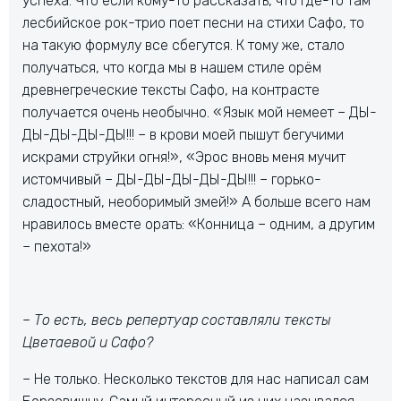
успеха. Что если кому-то рассказать, что где-то там
лесбийское рок-трио поет песни на стихи Сафо, то
на такую формулу все сбегутся. К тому же, стало
получаться, что когда мы в нашем стиле орём
древнегреческие тексты Сафо, на контрасте
получается очень необычно. «Язык мой немеет – ДЫ-
ДЫ-ДЫ-ДЫ-ДЫ!!! – в крови моей пышут бегучими
искрами струйки огня!», «Эрос вновь меня мучит
истомчивый – ДЫ-ДЫ-ДЫ-ДЫ-ДЫ!!! – горько-
сладостный, необоримый змей!» А больше всего нам
нравилось вместе орать: «Конница – одним, а другим
– пехота!»
– То есть, весь репертуар составляли тексты
Цветаевой и Сафо?
– Не только. Несколько текстов для нас написал сам