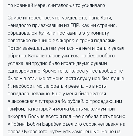
по крайней мере, считалось, что усиливало.
Самое интересное, что, увидев это, папа Кати,
ненадолго приезжавший из ГДР, как ни странно,
обрадовался! Купил и поставил в эту комнату
советское пианино «Аккорд» с тремя педалями.
Потом завещал детям учиться на нем играть и уехал
обратно. Катя пыталась учиться, но без особого
успеха: ей трудно было играть двумя руками
одновременно. Кроме того, голоса у нее вообще не
было – в отличие от меня. Хотя слух у нее был лучше.
Я, наоборот, могла орать и реветь, но в ноты
попадала неважно. Еще у меня была жуткая
«шиховская» гитара за 16 рублей, с проседающим
грифом, на которой я могла брать максимум три
аккорда. Больше всего я под нее любила петь песню
«Робин-Бобин Барабек съел сто сорок человек» на
слова Чуковского, чуть-чуть измененные. Но не на