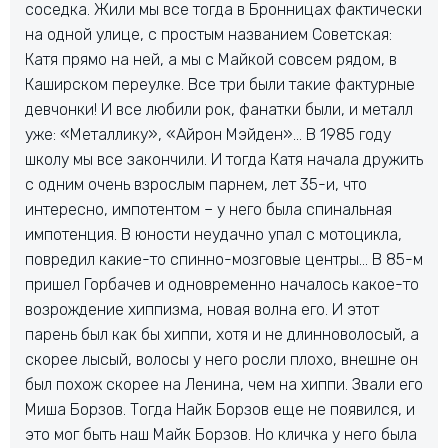
соседка. Жили мы все тогда в Бронницах фактически
на одной улице, с простым названием Советская:
Катя прямо на ней, а мы с Майкой совсем рядом, в
Каширском переулке. Все три были такие фактурные
девчонки! И все любили рок, фанатки были, и металл
уже: «Металлику», «Айрон Мэйден»… В 1985 году
школу мы все закончили. И тогда Катя начала дружить
с одним очень взрослым парнем, лет 35-и, что
интересно, импотентом – у него была спинальная
импотенция. В юности неудачно упал с мотоцикла,
повредил какие-то спинно-мозговые центры… В 85-м
пришел Горбачев и одновременно началось какое-то
возрождение хиппизма, новая волна его. И этот
парень был как бы хиппи, хотя и не длинноволосый, а
скорее лысый, волосы у него росли плохо, внешне он
был похож скорее на Ленина, чем на хиппи. Звали его
Миша Борзов. Тогда Найк Борзов еще не появился, и
это мог быть наш Майк Борзов. Но кличка у него была